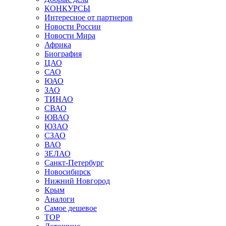
КОНКУРСЫ
Интересное от партнеров
Новости России
Новости Мира
Африка
Биография
ЦАО
САО
ЮАО
ЗАО
ТИНАО
СВАО
ЮВАО
ЮЗАО
СЗАО
ВАО
ЗЕЛАО
Санкт-Петербург
Новосибирск
Нижний Новгород
Крым
Аналоги
Самое дешевое
TOP