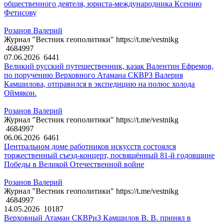
общественного деятеля, юриста-международника Ксению
Фетисову
Розанов Валерий
Журнал "Вестник геополитики" https://t.me/vestnikg
4684997
07.06.2026
6441
Великий русский путешественник, казак Валентин Ефремов,
по поручению Верховного Атамана СКВРЗ Валерия
Камшилова, отправился в экспедицию на полюс холода
Оймякон.
Розанов Валерий
Журнал "Вестник геополитики" https://t.me/vestnikg
4684997
06.06.2026
6461
Центральном доме работников искусств состоялся
торжественный съезд-концерт, посвящённый 81-й годовщине
Победы в Великой Отечественной войне
Розанов Валерий
Журнал "Вестник геополитики" https://t.me/vestnikg
4684997
14.05.2026
10187
Верховный Атаман СКВРиЗ Камшилов В. В. принял в