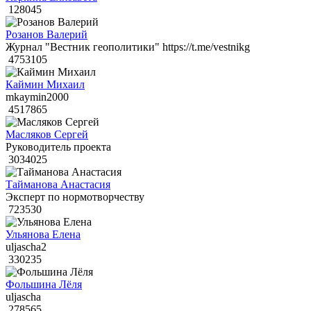
128045
Розанов Валерий
Журнал "Вестник геополитики" https://t.me/vestnikg
4753105
Каймин Михаил
mkaymin2000
4517865
Масляков Сергей
Руководитель проекта
3034025
Тайманова Анастасия
Эксперт по нормотворчеству
723530
Ульянова Елена
uljascha2
330235
Фольшина Лёля
uljascha
278565