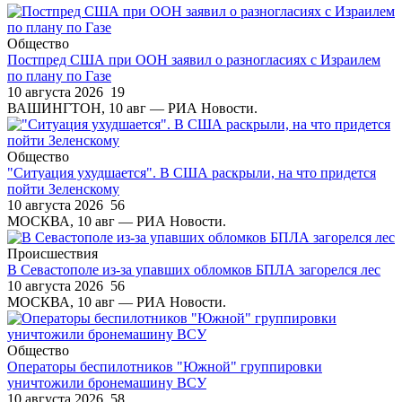
Общество
Постпред США при ООН заявил о разногласиях с Израилем
по плану по Газе
10 августа 2026
19
ВАШИНГТОН, 10 авг — РИА Новости.
Общество
"Ситуация ухудшается". В США раскрыли, на что придется
пойти Зеленскому
10 августа 2026
56
МОСКВА, 10 авг — РИА Новости.
Происшествия
В Севастополе из-за упавших обломков БПЛА загорелся лес
10 августа 2026
56
МОСКВА, 10 авг — РИА Новости.
Общество
Операторы беспилотников "Южной" группировки
уничтожили бронемашину ВСУ
10 августа 2026
58