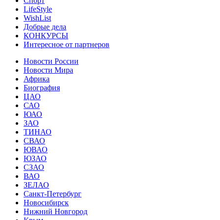
Спорт
LifeStyle
WishList
Добрые дела
КОНКУРСЫ
Интересное от партнеров
Новости России
Новости Мира
Африка
Биография
ЦАО
САО
ЮАО
ЗАО
ТИНАО
СВАО
ЮВАО
ЮЗАО
СЗАО
ВАО
ЗЕЛАО
Санкт-Петербург
Новосибирск
Нижний Новгород