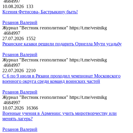
4684997
10.08.2026
133
Ксения Фетисова- Бастрыкину быть!
Розанов Валерий
Журнал "Вестник геополитики" https://t.me/vestnikg
4684997
27.07.2026
1552
Рязанские казаки решили подарить Орнелла Мути усадьбу
Розанов Валерий
Журнал "Вестник геополитики" https://t.me/vestnikg
4684997
22.07.2026
2210
С 6 по 9 июля в Рязани проходил чемпионат Московского
военного округа среди команд воинских частей
Розанов Валерий
Журнал "Вестник геополитики" https://t.me/vestnikg
4684997
10.07.2026
16366
Военные учения в Армении: учить миротворчеству или
менять лагерь?
Розанов Валерий