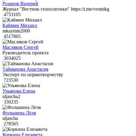
Розанов Валерий
Журнал "Вестник геополитики" https://t.me/vestnikg
4753105
Каймин Михаил
mkaymin2000
4517865
Масляков Сергей
Руководитель проекта
3034025
Тайманова Анастасия
Эксперт по нормотворчеству
723530
Ульянова Елена
uljascha2
330235
Фольшина Лёля
uljascha
278565
Коркина Елизавета