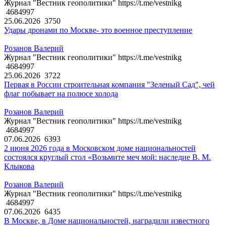
Журнал "Вестник геополитики" https://t.me/vestnikg
4684997
25.06.2026
3750
Удары дронами по Москве- это военное преступление
Розанов Валерий
Журнал "Вестник геополитики" https://t.me/vestnikg
4684997
25.06.2026
3722
Первая в России строительная компания "Зеленый Сад", чей
флаг побывает на полюсе холода
Розанов Валерий
Журнал "Вестник геополитики" https://t.me/vestnikg
4684997
07.06.2026
6393
2 июня 2026 года в Московском доме национальностей
состоялся круглый стол «Возьмите меч мой: наследие В. М.
Клыкова
Розанов Валерий
Журнал "Вестник геополитики" https://t.me/vestnikg
4684997
07.06.2026
6435
В Москве, в Доме национальностей, наградили известного