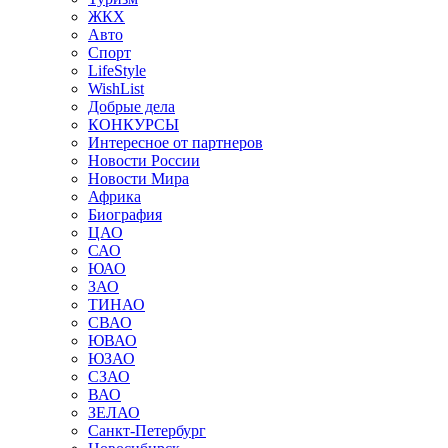
ЖКХ
Авто
Спорт
LifeStyle
WishList
Добрые дела
КОНКУРСЫ
Интересное от партнеров
Новости России
Новости Мира
Африка
Биография
ЦАО
САО
ЮАО
ЗАО
ТИНАО
СВАО
ЮВАО
ЮЗАО
СЗАО
ВАО
ЗЕЛАО
Санкт-Петербург