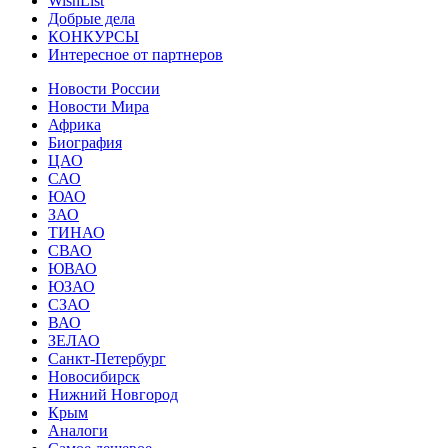
WishList
Добрые дела
КОНКУРСЫ
Интересное от партнеров
Новости России
Новости Мира
Африка
Биография
ЦАО
САО
ЮАО
ЗАО
ТИНАО
СВАО
ЮВАО
ЮЗАО
СЗАО
ВАО
ЗЕЛАО
Санкт-Петербург
Новосибирск
Нижний Новгород
Крым
Аналоги