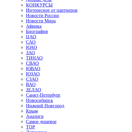
КОНКУРСЫ
Интересное от партнеров
Новости России
Новости Мира
Африка
Биография
ЦАО
САО
ЮАО
ЗАО
ТИНАО
СВАО
ЮВАО
ЮЗАО
СЗАО
ВАО
ЗЕЛАО
Санкт-Петербург
Новосибирск
Нижний Новгород
Крым
Аналоги
Самое дешевое
TOP