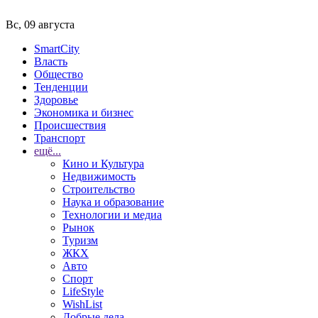
Вс, 09 августа
SmartCity
Власть
Общество
Тенденции
Здоровье
Экономика и бизнес
Происшествия
Транспорт
ещё...
Кино и Культура
Недвижимость
Строительство
Наука и образование
Технологии и медиа
Рынок
Туризм
ЖКХ
Авто
Спорт
LifeStyle
WishList
Добрые дела