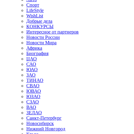
Спорт
LifeStyle
WishList
Добрые дела
КОНКУРСЫ
Интересное от партнеров
Новости России
Новости Мира
Африка
Биография
ЦАО
САО
ЮАО
ЗАО
ТИНАО
СВАО
ЮВАО
ЮЗАО
СЗАО
ВАО
ЗЕЛАО
Санкт-Петербург
Новосибирск
Нижний Новгород