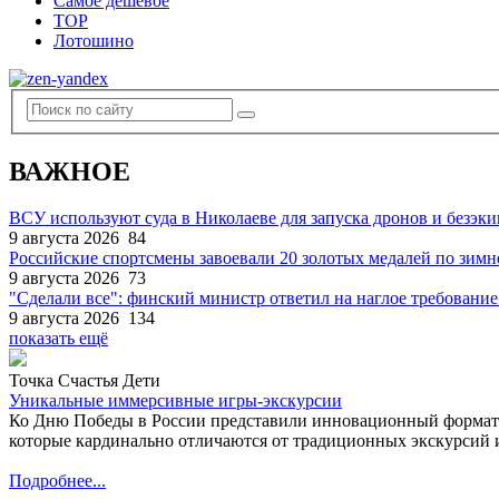
Самое дешевое
TOP
Лотошино
ВАЖНОЕ
ВСУ используют суда в Николаеве для запуска дронов и безэк
9 августа 2026
84
Российские спортсмены завоевали 20 золотых медалей по зим
9 августа 2026
73
"Сделали все": финский министр ответил на наглое требование
9 августа 2026
134
показать ещё
Точка Счастья Дети
Уникальные иммерсивные игры-экскурсии
Ко Дню Победы в России представили инновационный формат
которые кардинально отличаются от традиционных экскурсий и
Подробнее...