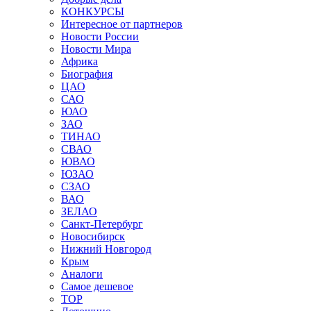
КОНКУРСЫ
Интересное от партнеров
Новости России
Новости Мира
Африка
Биография
ЦАО
САО
ЮАО
ЗАО
ТИНАО
СВАО
ЮВАО
ЮЗАО
СЗАО
ВАО
ЗЕЛАО
Санкт-Петербург
Новосибирск
Нижний Новгород
Крым
Аналоги
Самое дешевое
TOP