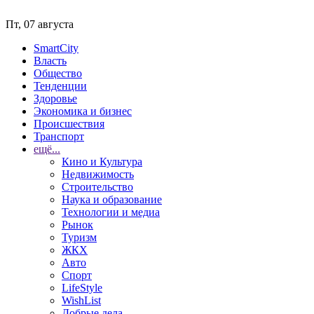
Пт, 07 августа
SmartCity
Власть
Общество
Тенденции
Здоровье
Экономика и бизнес
Происшествия
Транспорт
ещё...
Кино и Культура
Недвижимость
Строительство
Наука и образование
Технологии и медиа
Рынок
Туризм
ЖКХ
Авто
Спорт
LifeStyle
WishList
Добрые дела