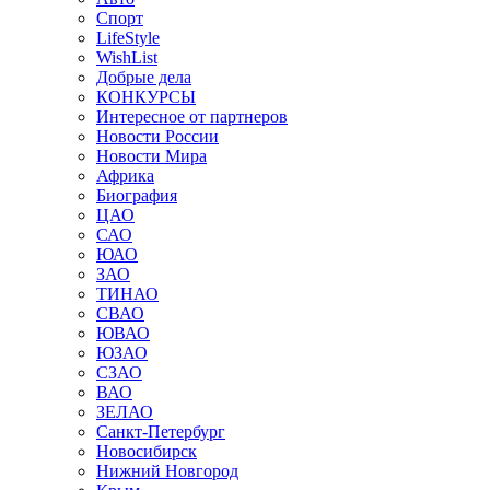
Спорт
LifeStyle
WishList
Добрые дела
КОНКУРСЫ
Интересное от партнеров
Новости России
Новости Мира
Африка
Биография
ЦАО
САО
ЮАО
ЗАО
ТИНАО
СВАО
ЮВАО
ЮЗАО
СЗАО
ВАО
ЗЕЛАО
Санкт-Петербург
Новосибирск
Нижний Новгород