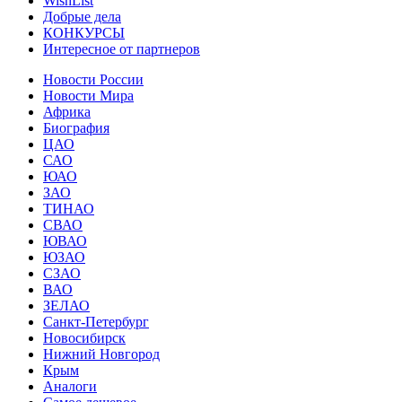
WishList
Добрые дела
КОНКУРСЫ
Интересное от партнеров
Новости России
Новости Мира
Африка
Биография
ЦАО
САО
ЮАО
ЗАО
ТИНАО
СВАО
ЮВАО
ЮЗАО
СЗАО
ВАО
ЗЕЛАО
Санкт-Петербург
Новосибирск
Нижний Новгород
Крым
Аналоги