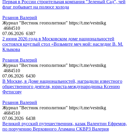
Первая в России строительная компания "Зеленый Сад", чей
флаг побывает на полюсе холода
Розанов Валерий
Журнал "Вестник геополитики" https://t.me/vestnikg
4684510
07.06.2026
6387
2 июня 2026 года в Московском доме национальностей
состоялся круглый стол «Возьмите меч мой: наследие В. М.
Клыкова
Розанов Валерий
Журнал "Вестник геополитики" https://t.me/vestnikg
4684510
07.06.2026
6430
В Москве, в Доме национальностей, наградили известного
общественного деятеля, юриста-международника Ксению
Фетисову
Розанов Валерий
Журнал "Вестник геополитики" https://t.me/vestnikg
4684510
07.06.2026
6438
Великий русский путешественник, казак Валентин Ефремов,
по поручению Верховного Атамана СКВРЗ Валерия