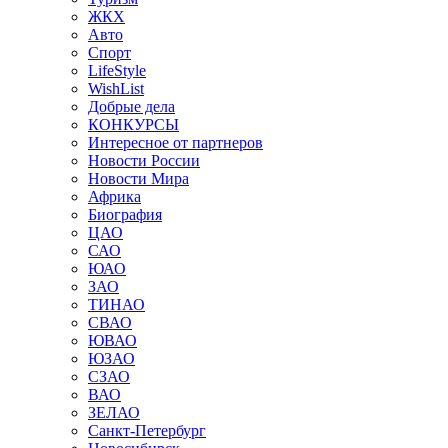
ЖКХ
Авто
Спорт
LifeStyle
WishList
Добрые дела
КОНКУРСЫ
Интересное от партнеров
Новости России
Новости Мира
Африка
Биография
ЦАО
САО
ЮАО
ЗАО
ТИНАО
СВАО
ЮВАО
ЮЗАО
СЗАО
ВАО
ЗЕЛАО
Санкт-Петербург