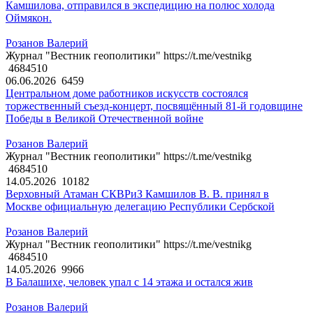
Камшилова, отправился в экспедицию на полюс холода
Оймякон.
Розанов Валерий
Журнал "Вестник геополитики" https://t.me/vestnikg
4684510
06.06.2026
6459
Центральном доме работников искусств состоялся
торжественный съезд-концерт, посвящённый 81-й годовщине
Победы в Великой Отечественной войне
Розанов Валерий
Журнал "Вестник геополитики" https://t.me/vestnikg
4684510
14.05.2026
10182
Верховный Атаман СКВРиЗ Камшилов В. В. принял в
Москве официальную делегацию Республики Сербской
Розанов Валерий
Журнал "Вестник геополитики" https://t.me/vestnikg
4684510
14.05.2026
9966
В Балашихе, человек упал с 14 этажа и остался жив
Розанов Валерий