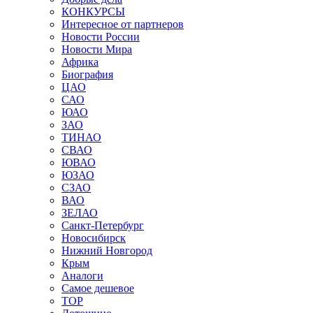
КОНКУРСЫ
Интересное от партнеров
Новости России
Новости Мира
Африка
Биография
ЦАО
САО
ЮАО
ЗАО
ТИНАО
СВАО
ЮВАО
ЮЗАО
СЗАО
ВАО
ЗЕЛАО
Санкт-Петербург
Новосибирск
Нижний Новгород
Крым
Аналоги
Самое дешевое
TOP