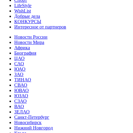
Спорт
LifeStyle
WishList
Добрые дела
КОНКУРСЫ
Интересное от партнеров
Новости России
Новости Мира
Африка
Биография
ЦАО
САО
ЮАО
ЗАО
ТИНАО
СВАО
ЮВАО
ЮЗАО
СЗАО
ВАО
ЗЕЛАО
Санкт-Петербург
Новосибирск
Нижний Новгород