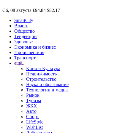
Сб, 08 августа
€94.84
$82.17
SmartCity
Власть
Общество
Тенденции
Здоровье
Экономика и бизнес
Происшествия
Транспорт
ещё...
Кино и Культура
Недвижимость
Строительство
Наука и образование
Технологии и медиа
Рынок
Туризм
ЖКХ
Авто
Спорт
LifeStyle
WishList
Добрые дела