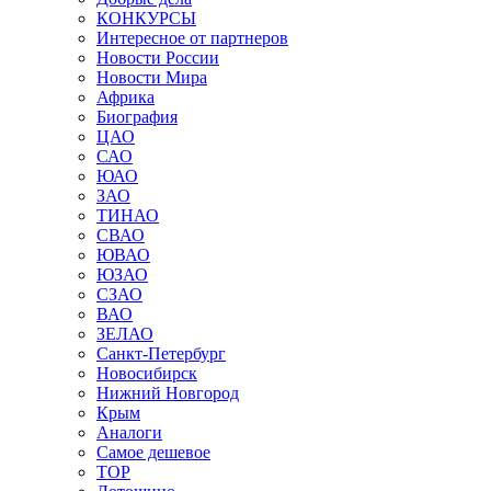
КОНКУРСЫ
Интересное от партнеров
Новости России
Новости Мира
Африка
Биография
ЦАО
САО
ЮАО
ЗАО
ТИНАО
СВАО
ЮВАО
ЮЗАО
СЗАО
ВАО
ЗЕЛАО
Санкт-Петербург
Новосибирск
Нижний Новгород
Крым
Аналоги
Самое дешевое
TOP