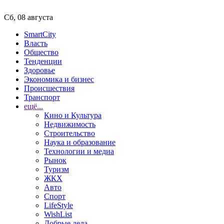
Сб, 08 августа
SmartCity
Власть
Общество
Тенденции
Здоровье
Экономика и бизнес
Происшествия
Транспорт
ещё...
Кино и Культура
Недвижимость
Строительство
Наука и образование
Технологии и медиа
Рынок
Туризм
ЖКХ
Авто
Спорт
LifeStyle
WishList
Добрые дела