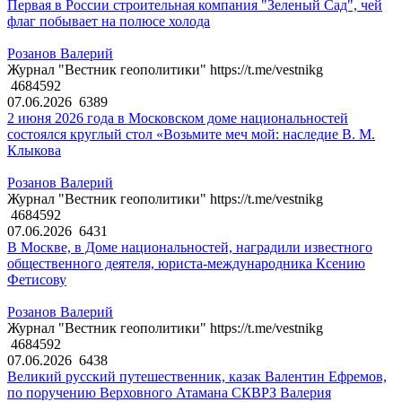
Первая в России строительная компания "Зеленый Сад", чей
флаг побывает на полюсе холода
Розанов Валерий
Журнал "Вестник геополитики" https://t.me/vestnikg
4684592
07.06.2026
6389
2 июня 2026 года в Московском доме национальностей
состоялся круглый стол «Возьмите меч мой: наследие В. М.
Клыкова
Розанов Валерий
Журнал "Вестник геополитики" https://t.me/vestnikg
4684592
07.06.2026
6431
В Москве, в Доме национальностей, наградили известного
общественного деятеля, юриста-международника Ксению
Фетисову
Розанов Валерий
Журнал "Вестник геополитики" https://t.me/vestnikg
4684592
07.06.2026
6438
Великий русский путешественник, казак Валентин Ефремов,
по поручению Верховного Атамана СКВРЗ Валерия