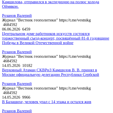
Камшилова, отправился в экспедицию на полюс холода
Оймякон.
Розанов Валерий
Журнал "Вестник геополитики" https://t.me/vestnikg
4684592
06.06.2026
6459
Центральном доме работников искусств состоялся
торжественный съезд-концерт, посвящённый 81-й годовщине
Победы в Великой Отечественной войне
Розанов Валерий
Журнал "Вестник геополитики" https://t.me/vestnikg
4684592
14.05.2026
10182
Верховный Атаман СКВРиЗ Камшилов В. В. принял в
Москве официальную делегацию Республики Сербской
Розанов Валерий
Журнал "Вестник геополитики" https://t.me/vestnikg
4684592
14.05.2026
9966
В Балашихе, человек упал с 14 этажа и остался жив
Розанов Валерий