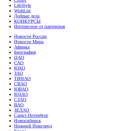
Спорт
LifeStyle
WishList
Добрые дела
КОНКУРСЫ
Интересное от партнеров
Новости России
Новости Мира
Африка
Биография
ЦАО
САО
ЮАО
ЗАО
ТИНАО
СВАО
ЮВАО
ЮЗАО
СЗАО
ВАО
ЗЕЛАО
Санкт-Петербург
Новосибирск
Нижний Новгород