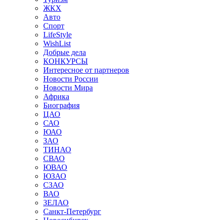
ЖКХ
Авто
Спорт
LifeStyle
WishList
Добрые дела
КОНКУРСЫ
Интересное от партнеров
Новости России
Новости Мира
Африка
Биография
ЦАО
САО
ЮАО
ЗАО
ТИНАО
СВАО
ЮВАО
ЮЗАО
СЗАО
ВАО
ЗЕЛАО
Санкт-Петербург