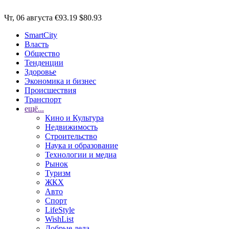
Чт, 06 августа
€93.19
$80.93
SmartCity
Власть
Общество
Тенденции
Здоровье
Экономика и бизнес
Происшествия
Транспорт
ещё...
Кино и Культура
Недвижимость
Строительство
Наука и образование
Технологии и медиа
Рынок
Туризм
ЖКХ
Авто
Спорт
LifeStyle
WishList
Добрые дела