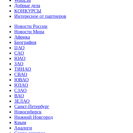
WishList
Добрые дела
КОНКУРСЫ
Интересное от партнеров
Новости России
Новости Мира
Африка
Биография
ЦАО
САО
ЮАО
ЗАО
ТИНАО
СВАО
ЮВАО
ЮЗАО
СЗАО
ВАО
ЗЕЛАО
Санкт-Петербург
Новосибирск
Нижний Новгород
Крым
Аналоги