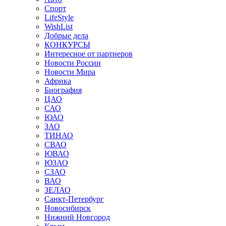
Спорт
LifeStyle
WishList
Добрые дела
КОНКУРСЫ
Интересное от партнеров
Новости России
Новости Мира
Африка
Биография
ЦАО
САО
ЮАО
ЗАО
ТИНАО
СВАО
ЮВАО
ЮЗАО
СЗАО
ВАО
ЗЕЛАО
Санкт-Петербург
Новосибирск
Нижний Новгород