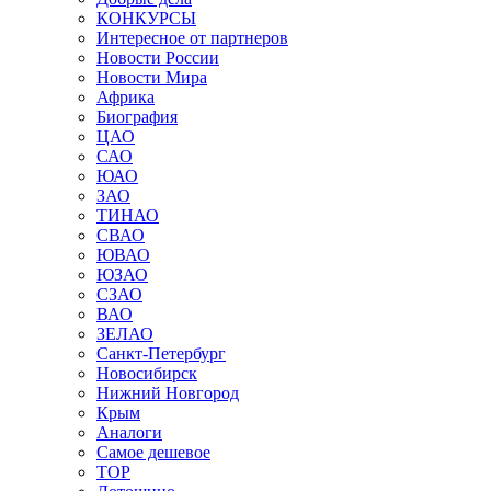
КОНКУРСЫ
Интересное от партнеров
Новости России
Новости Мира
Африка
Биография
ЦАО
САО
ЮАО
ЗАО
ТИНАО
СВАО
ЮВАО
ЮЗАО
СЗАО
ВАО
ЗЕЛАО
Санкт-Петербург
Новосибирск
Нижний Новгород
Крым
Аналоги
Самое дешевое
TOP