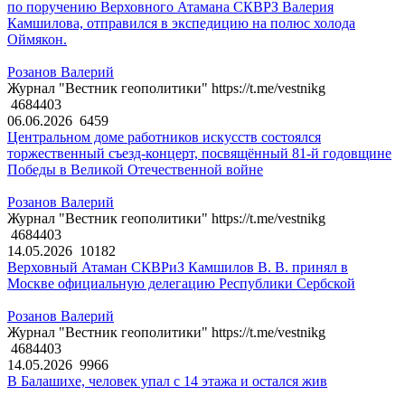
по поручению Верховного Атамана СКВРЗ Валерия
Камшилова, отправился в экспедицию на полюс холода
Оймякон.
Розанов Валерий
Журнал "Вестник геополитики" https://t.me/vestnikg
4684403
06.06.2026
6459
Центральном доме работников искусств состоялся
торжественный съезд-концерт, посвящённый 81-й годовщине
Победы в Великой Отечественной войне
Розанов Валерий
Журнал "Вестник геополитики" https://t.me/vestnikg
4684403
14.05.2026
10182
Верховный Атаман СКВРиЗ Камшилов В. В. принял в
Москве официальную делегацию Республики Сербской
Розанов Валерий
Журнал "Вестник геополитики" https://t.me/vestnikg
4684403
14.05.2026
9966
В Балашихе, человек упал с 14 этажа и остался жив