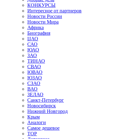
КОНКУРСЫ
Интересное от партнеров
Новости России
Новости Мира
Африка
Биография
ЦАО
САО
ЮАО
ЗАО
ТИНАО
СВАО
ЮВАО
ЮЗАО
СЗАО
ВАО
ЗЕЛАО
Санкт-Петербург
Новосибирск
Нижний Новгород
Крым
Аналоги
Самое дешевое
TOP