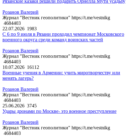
Рязанские казаки решили подарить Орнелла Мути усадьбу
Розанов Валерий
Журнал "Вестник геополитики" https://t.me/vestnikg
4684403
22.07.2026
1983
С 6 по 9 июля в Рязани проходил чемпионат Московского
военного округа среди команд воинских частей
Розанов Валерий
Журнал "Вестник геополитики" https://t.me/vestnikg
4684403
10.07.2026
16112
Военные учения в Армении: учить миротворчеству или
менять лагерь?
Розанов Валерий
Журнал "Вестник геополитики" https://t.me/vestnikg
4684403
25.06.2026
3745
Удары дронами по Москве- это военное преступление
Розанов Валерий
Журнал "Вестник геополитики" https://t.me/vestnikg
4684403