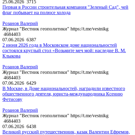
25.06.2026
3715
Первая в России строительная компания "Зеленый Сад", чей
флаг побывает на полюсе холода
Розанов Валерий
Журнал "Вестник геополитики" https://t.me/vestnikg
4684403
07.06.2026
6387
2 июня 2026 года в Московском доме национальностей
состоялся круглый стол «Возьмите меч мой: наследие В. М.
Клыкова
Розанов Валерий
Журнал "Вестник геополитики" https://t.me/vestnikg
4684403
07.06.2026
6429
В Москве, в Доме национальностей, наградили известного
общественного деятеля, юриста-международника Ксению
Фетисову
Розанов Валерий
Журнал "Вестник геополитики" https://t.me/vestnikg
4684403
07.06.2026
6438
Великий русский путешественник, казак Валентин Ефремов,