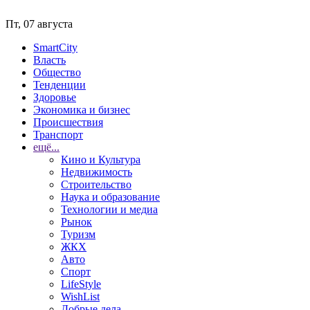
Пт, 07 августа
SmartCity
Власть
Общество
Тенденции
Здоровье
Экономика и бизнес
Происшествия
Транспорт
ещё...
Кино и Культура
Недвижимость
Строительство
Наука и образование
Технологии и медиа
Рынок
Туризм
ЖКХ
Авто
Спорт
LifeStyle
WishList
Добрые дела