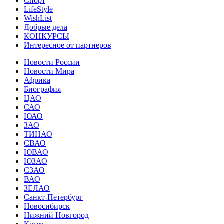
Спорт
LifeStyle
WishList
Добрые дела
КОНКУРСЫ
Интересное от партнеров
Новости России
Новости Мира
Африка
Биография
ЦАО
САО
ЮАО
ЗАО
ТИНАО
СВАО
ЮВАО
ЮЗАО
СЗАО
ВАО
ЗЕЛАО
Санкт-Петербург
Новосибирск
Нижний Новгород