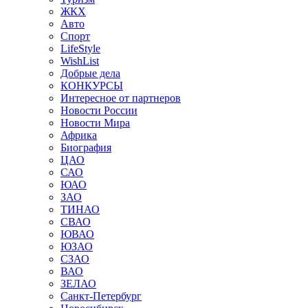
ЖКХ
Авто
Спорт
LifeStyle
WishList
Добрые дела
КОНКУРСЫ
Интересное от партнеров
Новости России
Новости Мира
Африка
Биография
ЦАО
САО
ЮАО
ЗАО
ТИНАО
СВАО
ЮВАО
ЮЗАО
СЗАО
ВАО
ЗЕЛАО
Санкт-Петербург