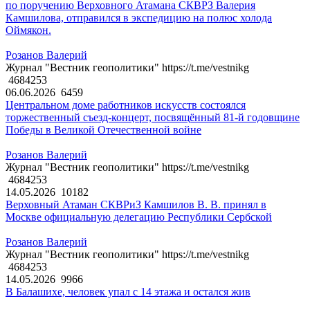
по поручению Верховного Атамана СКВРЗ Валерия
Камшилова, отправился в экспедицию на полюс холода
Оймякон.
Розанов Валерий
Журнал "Вестник геополитики" https://t.me/vestnikg
4684253
06.06.2026
6459
Центральном доме работников искусств состоялся
торжественный съезд-концерт, посвящённый 81-й годовщине
Победы в Великой Отечественной войне
Розанов Валерий
Журнал "Вестник геополитики" https://t.me/vestnikg
4684253
14.05.2026
10182
Верховный Атаман СКВРиЗ Камшилов В. В. принял в
Москве официальную делегацию Республики Сербской
Розанов Валерий
Журнал "Вестник геополитики" https://t.me/vestnikg
4684253
14.05.2026
9966
В Балашихе, человек упал с 14 этажа и остался жив