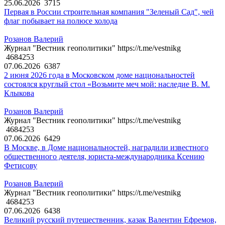
25.06.2026
3715
Первая в России строительная компания "Зеленый Сад", чей
флаг побывает на полюсе холода
Розанов Валерий
Журнал "Вестник геополитики" https://t.me/vestnikg
4684253
07.06.2026
6387
2 июня 2026 года в Московском доме национальностей
состоялся круглый стол «Возьмите меч мой: наследие В. М.
Клыкова
Розанов Валерий
Журнал "Вестник геополитики" https://t.me/vestnikg
4684253
07.06.2026
6429
В Москве, в Доме национальностей, наградили известного
общественного деятеля, юриста-международника Ксению
Фетисову
Розанов Валерий
Журнал "Вестник геополитики" https://t.me/vestnikg
4684253
07.06.2026
6438
Великий русский путешественник, казак Валентин Ефремов,