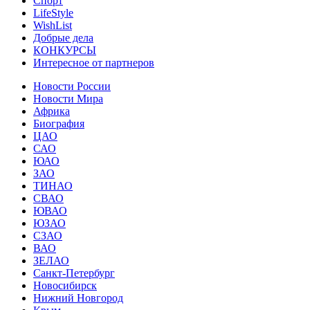
Спорт
LifeStyle
WishList
Добрые дела
КОНКУРСЫ
Интересное от партнеров
Новости России
Новости Мира
Африка
Биография
ЦАО
САО
ЮАО
ЗАО
ТИНАО
СВАО
ЮВАО
ЮЗАО
СЗАО
ВАО
ЗЕЛАО
Санкт-Петербург
Новосибирск
Нижний Новгород