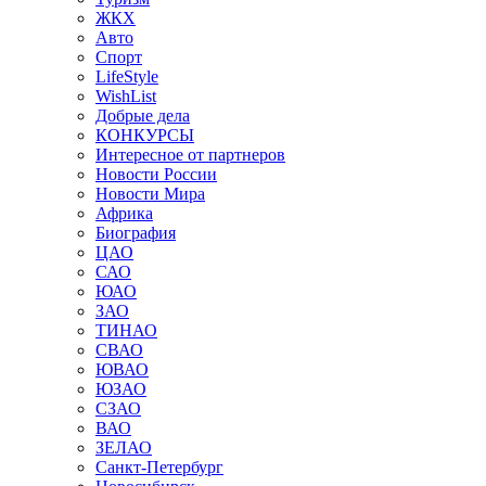
ЖКХ
Авто
Спорт
LifeStyle
WishList
Добрые дела
КОНКУРСЫ
Интересное от партнеров
Новости России
Новости Мира
Африка
Биография
ЦАО
САО
ЮАО
ЗАО
ТИНАО
СВАО
ЮВАО
ЮЗАО
СЗАО
ВАО
ЗЕЛАО
Санкт-Петербург