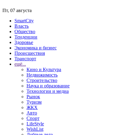
Пт, 07 августа
SmartCity
Власть
Общество
Тенденции
Здоровье
Экономика и бизнес
Происшествия
Транспорт
ещё...
Кино и Культура
Недвижимость
Строительство
Наука и образование
Технологии и медиа
Рынок
Туризм
ЖКХ
Авто
Спорт
LifeStyle
WishList
Добрые дела