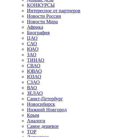
КОНКУРСЫ
Интересное от партнеров
Новости России
Новости Мира
Африка
Биография
ЦАО
САО
ЮАО
ЗАО
ТИНАО
СВАО
ЮВАО
ЮЗАО
СЗАО
ВАО
ЗЕЛАО
Санкт-Петербург
Новосибирск
Нижний Новгород
Крым
Аналоги
Самое дешевое
TOP