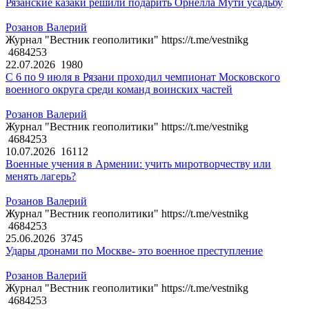
Рязанские казаки решили подарить Орнелла Мути усадьбу
Розанов Валерий
Журнал "Вестник геополитики" https://t.me/vestnikg
4684253
22.07.2026
1980
С 6 по 9 июля в Рязани проходил чемпионат Московского
военного округа среди команд воинских частей
Розанов Валерий
Журнал "Вестник геополитики" https://t.me/vestnikg
4684253
10.07.2026
16112
Военные учения в Армении: учить миротворчеству или
менять лагерь?
Розанов Валерий
Журнал "Вестник геополитики" https://t.me/vestnikg
4684253
25.06.2026
3745
Удары дронами по Москве- это военное преступление
Розанов Валерий
Журнал "Вестник геополитики" https://t.me/vestnikg
4684253