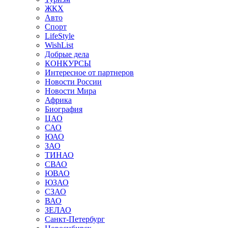
ЖКХ
Авто
Спорт
LifeStyle
WishList
Добрые дела
КОНКУРСЫ
Интересное от партнеров
Новости России
Новости Мира
Африка
Биография
ЦАО
САО
ЮАО
ЗАО
ТИНАО
СВАО
ЮВАО
ЮЗАО
СЗАО
ВАО
ЗЕЛАО
Санкт-Петербург