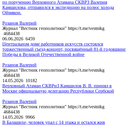
по поручению Верховного Атамана СКВРЗ Валерия
Камшилова, отправился в экспедицию на полюс холода
Оймякон.
Розанов Валерий
Журнал "Вестник геополитики" https://t.me/vestnikg
4684438
06.06.2026
6459
Центральном доме работников искусств состоялся
торжественный съезд-концерт, посвящённый 81-й годовщине
Победы в Великой Отечественной войне
Розанов Валерий
Журнал "Вестник геополитики" https://t.me/vestnikg
4684438
14.05.2026
10182
Верховный Атаман СКВРиЗ Камшилов В. В. принял в
Москве официальную делегацию Республики Сербской
Розанов Валерий
Журнал "Вестник геополитики" https://t.me/vestnikg
4684438
14.05.2026
9966
В Балашихе, человек упал с 14 этажа и остался жив