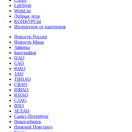
Спорт
LifeStyle
WishList
Добрые дела
КОНКУРСЫ
Интересное от партнеров
Новости России
Новости Мира
Африка
Биография
ЦАО
САО
ЮАО
ЗАО
ТИНАО
СВАО
ЮВАО
ЮЗАО
СЗАО
ВАО
ЗЕЛАО
Санкт-Петербург
Новосибирск
Нижний Новгород