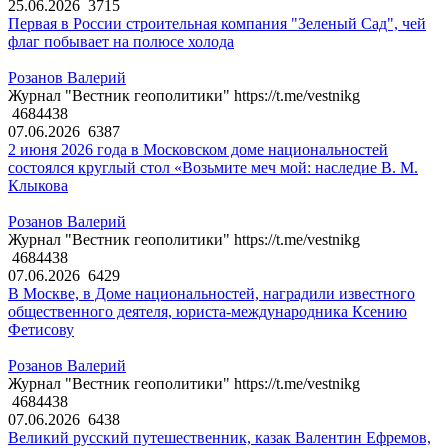
25.06.2026
3715
Первая в России строительная компания "Зеленый Сад", чей
флаг побывает на полюсе холода
Розанов Валерий
Журнал "Вестник геополитики" https://t.me/vestnikg
4684438
07.06.2026
6387
2 июня 2026 года в Московском доме национальностей
состоялся круглый стол «Возьмите меч мой: наследие В. М.
Клыкова
Розанов Валерий
Журнал "Вестник геополитики" https://t.me/vestnikg
4684438
07.06.2026
6429
В Москве, в Доме национальностей, наградили известного
общественного деятеля, юриста-международника Ксению
Фетисову
Розанов Валерий
Журнал "Вестник геополитики" https://t.me/vestnikg
4684438
07.06.2026
6438
Великий русский путешественник, казак Валентин Ефремов,