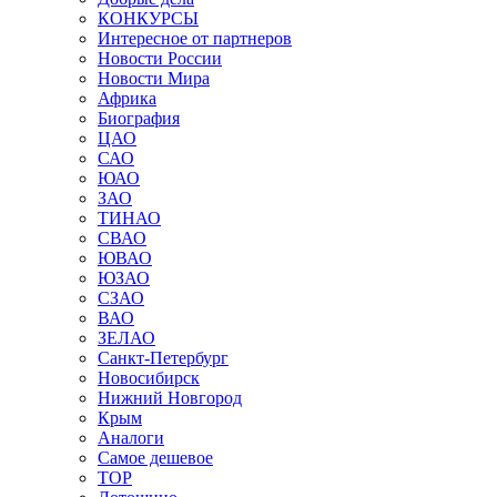
КОНКУРСЫ
Интересное от партнеров
Новости России
Новости Мира
Африка
Биография
ЦАО
САО
ЮАО
ЗАО
ТИНАО
СВАО
ЮВАО
ЮЗАО
СЗАО
ВАО
ЗЕЛАО
Санкт-Петербург
Новосибирск
Нижний Новгород
Крым
Аналоги
Самое дешевое
TOP