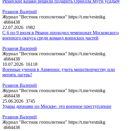
Рязанские казаки решили подарить Орнелла Мути усадьбу
Розанов Валерий
Журнал "Вестник геополитики" https://t.me/vestnikg
4684438
22.07.2026
1982
С 6 по 9 июля в Рязани проходил чемпионат Московского
военного округа среди команд воинских частей
Розанов Валерий
Журнал "Вестник геополитики" https://t.me/vestnikg
4684438
10.07.2026
16118
Военные учения в Армении: учить миротворчеству или
менять лагерь?
Розанов Валерий
Журнал "Вестник геополитики" https://t.me/vestnikg
4684438
25.06.2026
3745
Удары дронами по Москве- это военное преступление
Розанов Валерий
Журнал "Вестник геополитики" https://t.me/vestnikg
4684438