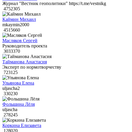
Журнал "Вестник геополитики" https://t.me/vestnikg
4752305
Каймин Михаил
mkaymin2000
4515660
Масляков Сергей
Руководитель проекта
3033370
Тайманова Анастасия
Эксперт по нормотворчеству
723125
Ульянова Елена
uljascha2
330230
Фольшина Лёля
uljascha
278245
Коркина Елизавета
128020