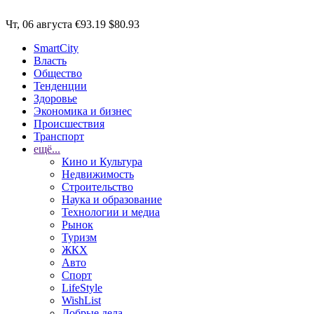
Чт, 06 августа
€93.19
$80.93
SmartCity
Власть
Общество
Тенденции
Здоровье
Экономика и бизнес
Происшествия
Транспорт
ещё...
Кино и Культура
Недвижимость
Строительство
Наука и образование
Технологии и медиа
Рынок
Туризм
ЖКХ
Авто
Спорт
LifeStyle
WishList
Добрые дела