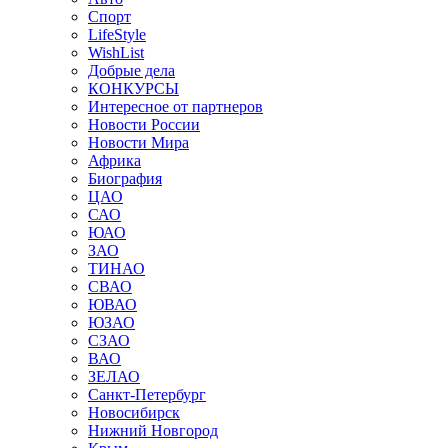
Спорт
LifeStyle
WishList
Добрые дела
КОНКУРСЫ
Интересное от партнеров
Новости России
Новости Мира
Африка
Биография
ЦАО
САО
ЮАО
ЗАО
ТИНАО
СВАО
ЮВАО
ЮЗАО
СЗАО
ВАО
ЗЕЛАО
Санкт-Петербург
Новосибирск
Нижний Новгород