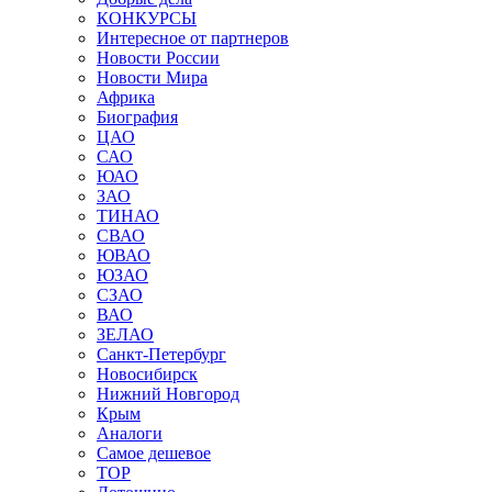
КОНКУРСЫ
Интересное от партнеров
Новости России
Новости Мира
Африка
Биография
ЦАО
САО
ЮАО
ЗАО
ТИНАО
СВАО
ЮВАО
ЮЗАО
СЗАО
ВАО
ЗЕЛАО
Санкт-Петербург
Новосибирск
Нижний Новгород
Крым
Аналоги
Самое дешевое
TOP