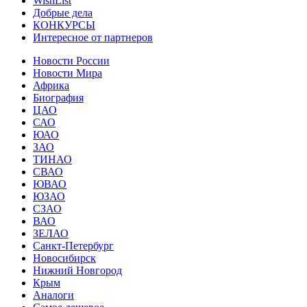
WishList
Добрые дела
КОНКУРСЫ
Интересное от партнеров
Новости России
Новости Мира
Африка
Биография
ЦАО
САО
ЮАО
ЗАО
ТИНАО
СВАО
ЮВАО
ЮЗАО
СЗАО
ВАО
ЗЕЛАО
Санкт-Петербург
Новосибирск
Нижний Новгород
Крым
Аналоги