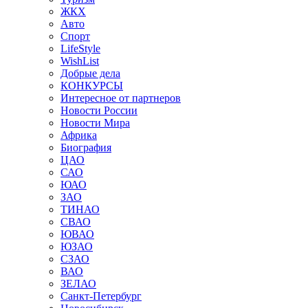
ЖКХ
Авто
Спорт
LifeStyle
WishList
Добрые дела
КОНКУРСЫ
Интересное от партнеров
Новости России
Новости Мира
Африка
Биография
ЦАО
САО
ЮАО
ЗАО
ТИНАО
СВАО
ЮВАО
ЮЗАО
СЗАО
ВАО
ЗЕЛАО
Санкт-Петербург