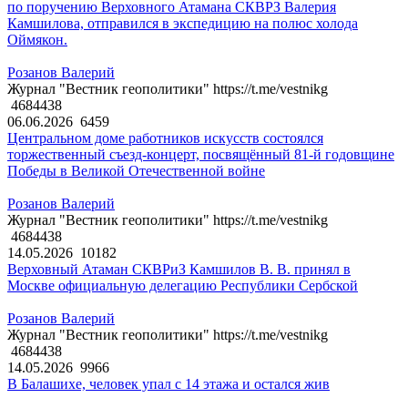
по поручению Верховного Атамана СКВРЗ Валерия
Камшилова, отправился в экспедицию на полюс холода
Оймякон.
Розанов Валерий
Журнал "Вестник геополитики" https://t.me/vestnikg
4684438
06.06.2026
6459
Центральном доме работников искусств состоялся
торжественный съезд-концерт, посвящённый 81-й годовщине
Победы в Великой Отечественной войне
Розанов Валерий
Журнал "Вестник геополитики" https://t.me/vestnikg
4684438
14.05.2026
10182
Верховный Атаман СКВРиЗ Камшилов В. В. принял в
Москве официальную делегацию Республики Сербской
Розанов Валерий
Журнал "Вестник геополитики" https://t.me/vestnikg
4684438
14.05.2026
9966
В Балашихе, человек упал с 14 этажа и остался жив