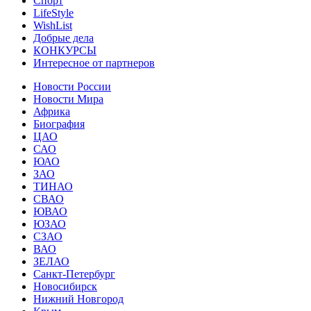
Спорт
LifeStyle
WishList
Добрые дела
КОНКУРСЫ
Интересное от партнеров
Новости России
Новости Мира
Африка
Биография
ЦАО
САО
ЮАО
ЗАО
ТИНАО
СВАО
ЮВАО
ЮЗАО
СЗАО
ВАО
ЗЕЛАО
Санкт-Петербург
Новосибирск
Нижний Новгород