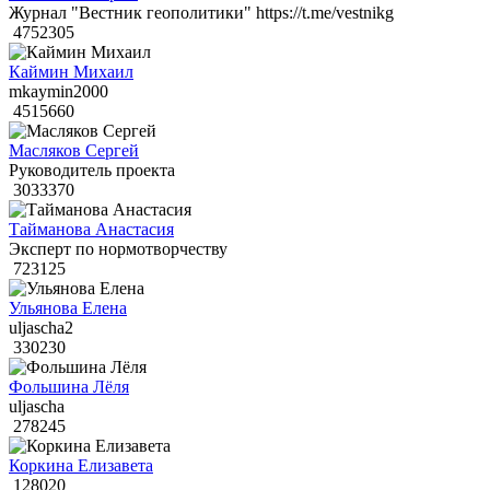
Журнал "Вестник геополитики" https://t.me/vestnikg
4752305
Каймин Михаил
mkaymin2000
4515660
Масляков Сергей
Руководитель проекта
3033370
Тайманова Анастасия
Эксперт по нормотворчеству
723125
Ульянова Елена
uljascha2
330230
Фольшина Лёля
uljascha
278245
Коркина Елизавета
128020