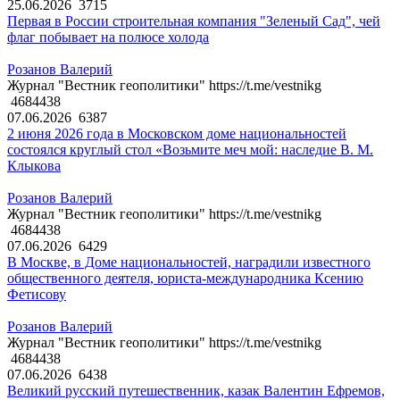
25.06.2026
3715
Первая в России строительная компания "Зеленый Сад", чей
флаг побывает на полюсе холода
Розанов Валерий
Журнал "Вестник геополитики" https://t.me/vestnikg
4684438
07.06.2026
6387
2 июня 2026 года в Московском доме национальностей
состоялся круглый стол «Возьмите меч мой: наследие В. М.
Клыкова
Розанов Валерий
Журнал "Вестник геополитики" https://t.me/vestnikg
4684438
07.06.2026
6429
В Москве, в Доме национальностей, наградили известного
общественного деятеля, юриста-международника Ксению
Фетисову
Розанов Валерий
Журнал "Вестник геополитики" https://t.me/vestnikg
4684438
07.06.2026
6438
Великий русский путешественник, казак Валентин Ефремов,