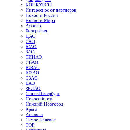
КОНКУРСЫ
Интересное от партнеров
Новости России
Новости Мира
Африка
Биография
ЦАО
САО
ЮАО
ЗАО
ТИНАО
СВАО
ЮВАО
ЮЗАО
СЗАО
ВАО
ЗЕЛАО
Санкт-Петербург
Новосибирск
Нижний Новгород
Крым
Аналоги
Самое дешевое
TOP