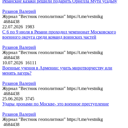
Рязанские казаки решили подарить Орнелла Мути усадьбу
Розанов Валерий
Журнал "Вестник геополитики" https://t.me/vestnikg
4684438
22.07.2026
1983
С 6 по 9 июля в Рязани проходил чемпионат Московского
военного округа среди команд воинских частей
Розанов Валерий
Журнал "Вестник геополитики" https://t.me/vestnikg
4684438
10.07.2026
16111
Военные учения в Армении: учить миротворчеству или
менять лагерь?
Розанов Валерий
Журнал "Вестник геополитики" https://t.me/vestnikg
4684438
25.06.2026
3745
Удары дронами по Москве- это военное преступление
Розанов Валерий
Журнал "Вестник геополитики" https://t.me/vestnikg
4684438