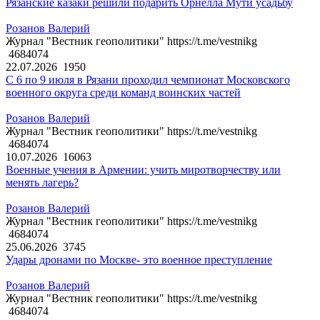
Рязанские казаки решили подарить Орнелла Мути усадьбу
Розанов Валерий
Журнал "Вестник геополитики" https://t.me/vestnikg
4684074
22.07.2026
1950
С 6 по 9 июля в Рязани проходил чемпионат Московского
военного округа среди команд воинских частей
Розанов Валерий
Журнал "Вестник геополитики" https://t.me/vestnikg
4684074
10.07.2026
16063
Военные учения в Армении: учить миротворчеству или
менять лагерь?
Розанов Валерий
Журнал "Вестник геополитики" https://t.me/vestnikg
4684074
25.06.2026
3745
Удары дронами по Москве- это военное преступление
Розанов Валерий
Журнал "Вестник геополитики" https://t.me/vestnikg
4684074