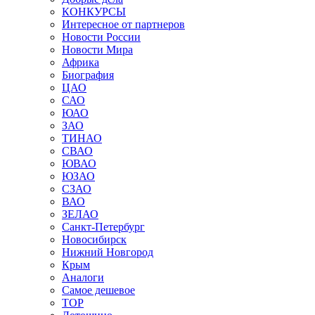
КОНКУРСЫ
Интересное от партнеров
Новости России
Новости Мира
Африка
Биография
ЦАО
САО
ЮАО
ЗАО
ТИНАО
СВАО
ЮВАО
ЮЗАО
СЗАО
ВАО
ЗЕЛАО
Санкт-Петербург
Новосибирск
Нижний Новгород
Крым
Аналоги
Самое дешевое
TOP