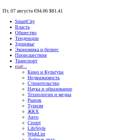
Пт, 07 августа
€94.06
$81.41
SmartCity
Власть
Общество
Тенденции
Здоровье
Экономика и бизнес
Происшествия
Транспорт
ещё...
Кино и Культура
Недвижимость
Строительство
Наука и образование
Технологии и медиа
Рынок
Туризм
ЖКХ
Авто
Спорт
LifeStyle
WishList
Добрые дела