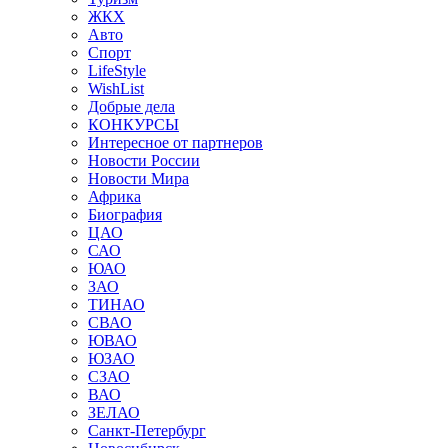
ЖКХ
Авто
Спорт
LifeStyle
WishList
Добрые дела
КОНКУРСЫ
Интересное от партнеров
Новости России
Новости Мира
Африка
Биография
ЦАО
САО
ЮАО
ЗАО
ТИНАО
СВАО
ЮВАО
ЮЗАО
СЗАО
ВАО
ЗЕЛАО
Санкт-Петербург