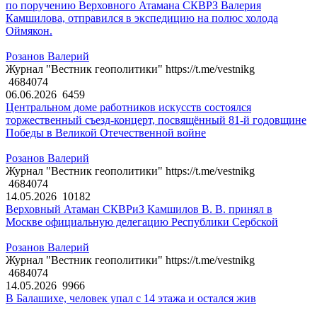
по поручению Верховного Атамана СКВРЗ Валерия
Камшилова, отправился в экспедицию на полюс холода
Оймякон.
Розанов Валерий
Журнал "Вестник геополитики" https://t.me/vestnikg
4684074
06.06.2026
6459
Центральном доме работников искусств состоялся
торжественный съезд-концерт, посвящённый 81-й годовщине
Победы в Великой Отечественной войне
Розанов Валерий
Журнал "Вестник геополитики" https://t.me/vestnikg
4684074
14.05.2026
10182
Верховный Атаман СКВРиЗ Камшилов В. В. принял в
Москве официальную делегацию Республики Сербской
Розанов Валерий
Журнал "Вестник геополитики" https://t.me/vestnikg
4684074
14.05.2026
9966
В Балашихе, человек упал с 14 этажа и остался жив