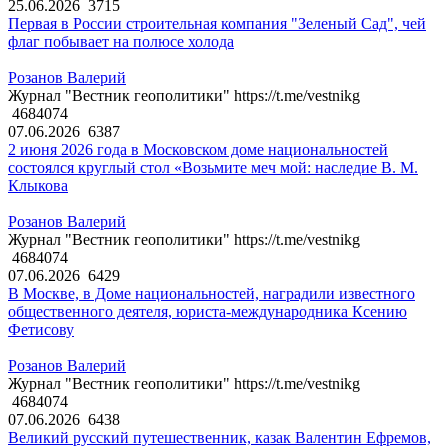
25.06.2026
3715
Первая в России строительная компания "Зеленый Сад", чей
флаг побывает на полюсе холода
Розанов Валерий
Журнал "Вестник геополитики" https://t.me/vestnikg
4684074
07.06.2026
6387
2 июня 2026 года в Московском доме национальностей
состоялся круглый стол «Возьмите меч мой: наследие В. М.
Клыкова
Розанов Валерий
Журнал "Вестник геополитики" https://t.me/vestnikg
4684074
07.06.2026
6429
В Москве, в Доме национальностей, наградили известного
общественного деятеля, юриста-международника Ксению
Фетисову
Розанов Валерий
Журнал "Вестник геополитики" https://t.me/vestnikg
4684074
07.06.2026
6438
Великий русский путешественник, казак Валентин Ефремов,