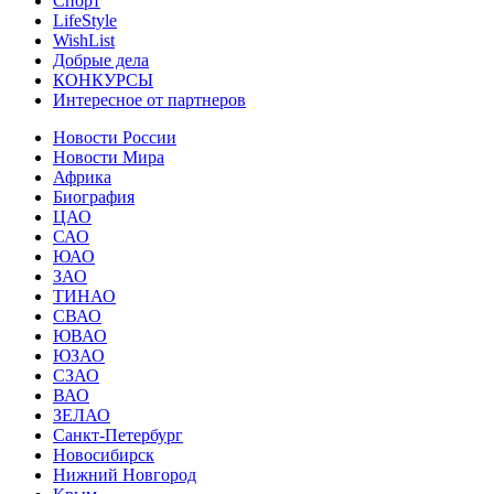
Спорт
LifeStyle
WishList
Добрые дела
КОНКУРСЫ
Интересное от партнеров
Новости России
Новости Мира
Африка
Биография
ЦАО
САО
ЮАО
ЗАО
ТИНАО
СВАО
ЮВАО
ЮЗАО
СЗАО
ВАО
ЗЕЛАО
Санкт-Петербург
Новосибирск
Нижний Новгород