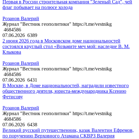
Первая в России строительная компания "Зеленый Сад", чей
флаг побывает на полюсе холода
Розанов Валерий
Журнал "Вестник геополитики" https://t.me/vestnikg
4684586
07.06.2026
6389
2 июня 2026 года в Московском доме национальностей
состоялся круглый стол «Возьмите меч мой: наследие В. М.
Клыкова
Розанов Валерий
Журнал "Вестник геополитики" https://t.me/vestnikg
4684586
07.06.2026
6431
В Москве, в Доме национальностей, наградили известного
общественного деятеля, юриста-международника Ксению
Фетисову
Розанов Валерий
Журнал "Вестник геополитики" https://t.me/vestnikg
4684586
07.06.2026
6438
Великий русский путешественник, казак Валентин Ефремов,
по поручению Верховного Атамана СКВРЗ Валерия