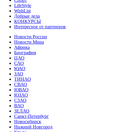
Спорт
LifeStyle
WishList
Добрые дела
КОНКУРСЫ
Интересное от партнеров
Новости России
Новости Мира
Африка
Биография
ЦАО
САО
ЮАО
ЗАО
ТИНАО
СВАО
ЮВАО
ЮЗАО
СЗАО
ВАО
ЗЕЛАО
Санкт-Петербург
Новосибирск
Нижний Новгород