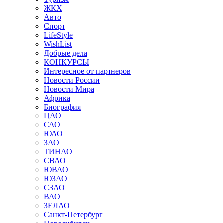
ЖКХ
Авто
Спорт
LifeStyle
WishList
Добрые дела
КОНКУРСЫ
Интересное от партнеров
Новости России
Новости Мира
Африка
Биография
ЦАО
САО
ЮАО
ЗАО
ТИНАО
СВАО
ЮВАО
ЮЗАО
СЗАО
ВАО
ЗЕЛАО
Санкт-Петербург