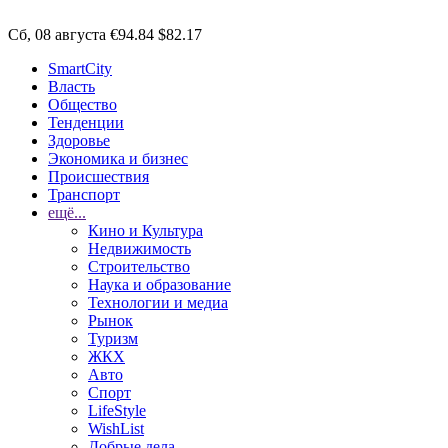
Сб, 08 августа
€94.84
$82.17
SmartCity
Власть
Общество
Тенденции
Здоровье
Экономика и бизнес
Происшествия
Транспорт
ещё...
Кино и Культура
Недвижимость
Строительство
Наука и образование
Технологии и медиа
Рынок
Туризм
ЖКХ
Авто
Спорт
LifeStyle
WishList
Добрые дела