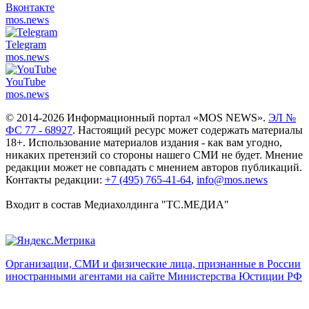
Вконтакте
mos.
news
Telegram
mos.
news
YouTube
mos.
news
© 2014-2026 Информационный портал «MOS NEWS».
ЭЛ №
ФС 77 - 68927
. Настоящий ресурс может содержать материалы
18+. Использование материалов издания - как вам угодно,
никаких претензий со стороны нашего СМИ не будет. Мнение
редакции может не совпадать с мнением авторов публикаций.
Контакты редакции:
+7 (495) 765-41-64
,
info@mos.news
Входит в состав Медиахолдинга "ТС.МЕДИА"
Организации, СМИ и физические лица, признанные в России
иностранными агентами на сайте Министерства Юстиции РФ