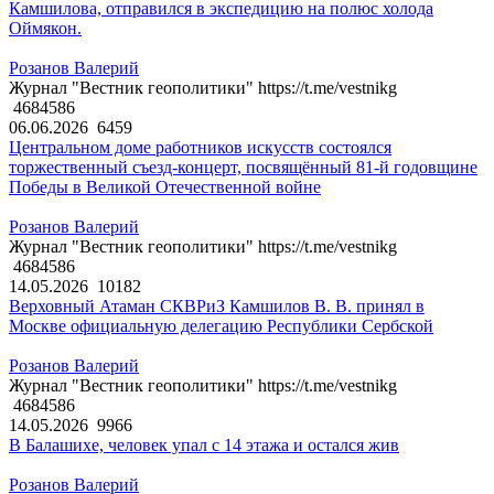
Камшилова, отправился в экспедицию на полюс холода
Оймякон.
Розанов Валерий
Журнал "Вестник геополитики" https://t.me/vestnikg
4684586
06.06.2026
6459
Центральном доме работников искусств состоялся
торжественный съезд-концерт, посвящённый 81-й годовщине
Победы в Великой Отечественной войне
Розанов Валерий
Журнал "Вестник геополитики" https://t.me/vestnikg
4684586
14.05.2026
10182
Верховный Атаман СКВРиЗ Камшилов В. В. принял в
Москве официальную делегацию Республики Сербской
Розанов Валерий
Журнал "Вестник геополитики" https://t.me/vestnikg
4684586
14.05.2026
9966
В Балашихе, человек упал с 14 этажа и остался жив
Розанов Валерий