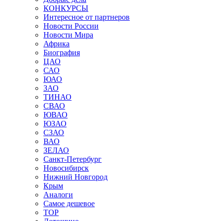
КОНКУРСЫ
Интересное от партнеров
Новости России
Новости Мира
Африка
Биография
ЦАО
САО
ЮАО
ЗАО
ТИНАО
СВАО
ЮВАО
ЮЗАО
СЗАО
ВАО
ЗЕЛАО
Санкт-Петербург
Новосибирск
Нижний Новгород
Крым
Аналоги
Самое дешевое
TOP