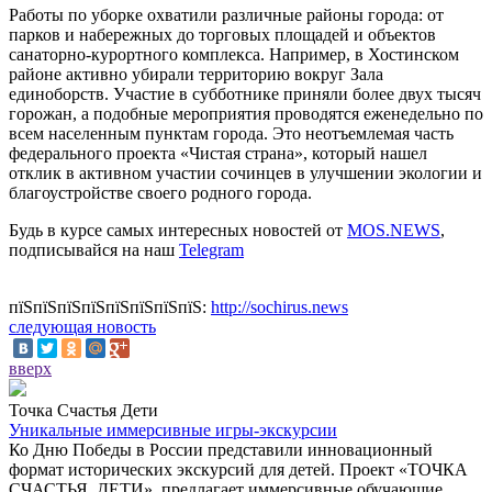
Работы по уборке охватили различные районы города: от
парков и набережных до торговых площадей и объектов
санаторно-курортного комплекса. Например, в Хостинском
районе активно убирали территорию вокруг Зала
единоборств. Участие в субботнике приняли более двух тысяч
горожан, а подобные мероприятия проводятся еженедельно по
всем населенным пунктам города. Это неотъемлемая часть
федерального проекта «Чистая страна», который нашел
отклик в активном участии сочинцев в улучшении экологии и
благоустройстве своего родного города.
Будь в курсе самых интересных новостей от
MOS.NEWS
,
подписывайся на наш
Telegram
пїЅпїЅпїЅпїЅпїЅпїЅпїЅпїЅ:
http://sochirus.news
следующая новость
вверх
Точка Счастья Дети
Уникальные иммерсивные игры-экскурсии
Ко Дню Победы в России представили инновационный
формат исторических экскурсий для детей. Проект «ТОЧКА
СЧАСТЬЯ. ДЕТИ», предлагает иммерсивные обучающие