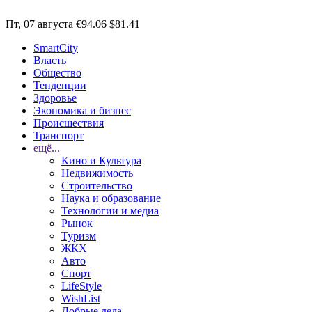
Пт, 07 августа
€94.06
$81.41
SmartCity
Власть
Общество
Тенденции
Здоровье
Экономика и бизнес
Происшествия
Транспорт
ещё...
Кино и Культура
Недвижимость
Строительство
Наука и образование
Технологии и медиа
Рынок
Туризм
ЖКХ
Авто
Спорт
LifeStyle
WishList
Добрые дела