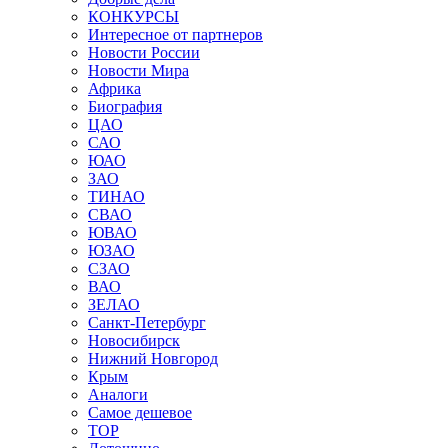
КОНКУРСЫ
Интересное от партнеров
Новости России
Новости Мира
Африка
Биография
ЦАО
САО
ЮАО
ЗАО
ТИНАО
СВАО
ЮВАО
ЮЗАО
СЗАО
ВАО
ЗЕЛАО
Санкт-Петербург
Новосибирск
Нижний Новгород
Крым
Аналоги
Самое дешевое
TOP