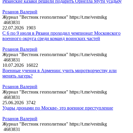
Рязанские казаки решили подарить Орнелла Мути усадьбу
Розанов Валерий
Журнал "Вестник геополитики" https://t.me/vestnikg
4683831
22.07.2026
1903
С 6 по 9 июля в Рязани проходил чемпионат Московского
военного округа среди команд воинских частей
Розанов Валерий
Журнал "Вестник геополитики" https://t.me/vestnikg
4683831
10.07.2026
16022
Военные учения в Армении: учить миротворчеству или
менять лагерь?
Розанов Валерий
Журнал "Вестник геополитики" https://t.me/vestnikg
4683831
25.06.2026
3742
Удары дронами по Москве- это военное преступление
Розанов Валерий
Журнал "Вестник геополитики" https://t.me/vestnikg
4683831