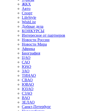
ЖКХ
Авто
Спорт
LifeStyle
WishList
Добрые дела
КОНКУРСЫ
Интересное от партнеров
Новости России
Новости Мира
Африка
Биография
ЦАО
САО
ЮАО
ЗАО
ТИНАО
СВАО
ЮВАО
ЮЗАО
СЗАО
ВАО
ЗЕЛАО
Санкт-Петербург