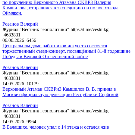
по поручению Верховного Атамана СКВРЗ Валерия
Камшилова, отправился в экспедицию на полюс холода
Оймякон.
Розанов Валерий
Журнал "Вестник геополитики" https://t.me/vestnikg
4683831
06.06.2026
6456
Центральном доме работников искусств состоялся
торжественный съезд-концерт, посвящённый 81-й годовщине
Победы в Великой Отечественной войне
Розанов Валерий
Журнал "Вестник геополитики" https://t.me/vestnikg
4683831
14.05.2026
10179
Верховный Атаман СКВРиЗ Камшилов В. В. принял в
Москве официальную делегацию Республики Сербской
Розанов Валерий
Журнал "Вестник геополитики" https://t.me/vestnikg
4683831
14.05.2026
9964
В Балашихе, человек упал с 14 этажа и остался жив