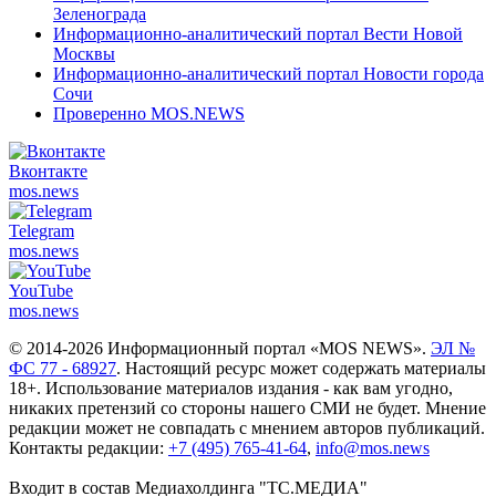
Зеленограда
Информационно-аналитический портал Вести Новой
Москвы
Информационно-аналитический портал Новости города
Сочи
Проверенно MOS.NEWS
Вконтакте
mos.
news
Telegram
mos.
news
YouTube
mos.
news
© 2014-2026 Информационный портал «MOS NEWS».
ЭЛ №
ФС 77 - 68927
. Настоящий ресурс может содержать материалы
18+. Использование материалов издания - как вам угодно,
никаких претензий со стороны нашего СМИ не будет. Мнение
редакции может не совпадать с мнением авторов публикаций.
Контакты редакции:
+7 (495) 765-41-64
,
info@mos.news
Входит в состав Медиахолдинга "ТС.МЕДИА"