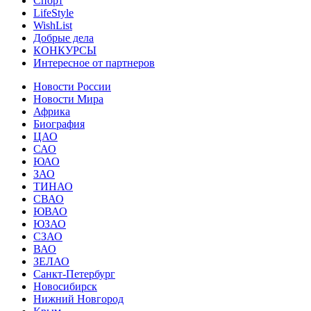
Спорт
LifeStyle
WishList
Добрые дела
КОНКУРСЫ
Интересное от партнеров
Новости России
Новости Мира
Африка
Биография
ЦАО
САО
ЮАО
ЗАО
ТИНАО
СВАО
ЮВАО
ЮЗАО
СЗАО
ВАО
ЗЕЛАО
Санкт-Петербург
Новосибирск
Нижний Новгород