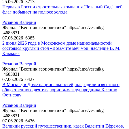
25.06.2026
3713
Первая в России строительная компания "Зеленый Сад", чей
флаг побывает на полюсе холода
Розанов Валерий
Журнал "Вестник геополитики" https://t.me/vestnikg
4683831
07.06.2026
6385
2 июня 2026 года в Московском доме национальностей
состоялся круглый стол «Возьмите меч мой: наследие В. М.
Клыкова
Розанов Валерий
Журнал "Вестник геополитики" https://t.me/vestnikg
4683831
07.06.2026
6427
В Москве, в Доме национальностей, наградили известного
общественного деятеля, юриста-международника Ксению
Фетисову
Розанов Валерий
Журнал "Вестник геополитики" https://t.me/vestnikg
4683831
07.06.2026
6436
Великий русский путешественник, казак Валентин Ефремов,