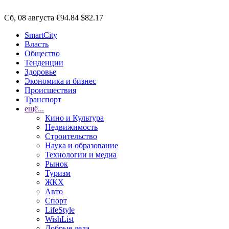
Сб, 08 августа
€94.84
$82.17
SmartCity
Власть
Общество
Тенденции
Здоровье
Экономика и бизнес
Происшествия
Транспорт
ещё...
Кино и Культура
Недвижимость
Строительство
Наука и образование
Технологии и медиа
Рынок
Туризм
ЖКХ
Авто
Спорт
LifeStyle
WishList
Добрые дела