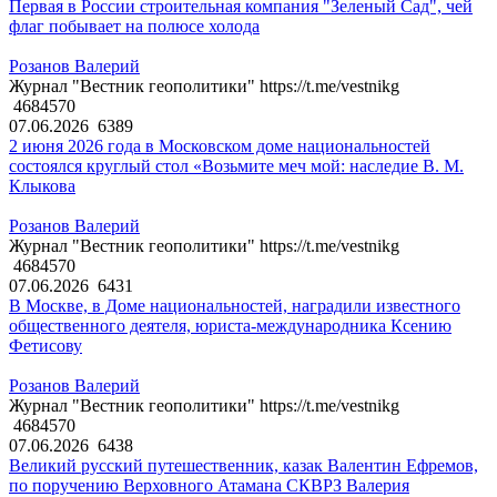
Первая в России строительная компания "Зеленый Сад", чей
флаг побывает на полюсе холода
Розанов Валерий
Журнал "Вестник геополитики" https://t.me/vestnikg
4684570
07.06.2026
6389
2 июня 2026 года в Московском доме национальностей
состоялся круглый стол «Возьмите меч мой: наследие В. М.
Клыкова
Розанов Валерий
Журнал "Вестник геополитики" https://t.me/vestnikg
4684570
07.06.2026
6431
В Москве, в Доме национальностей, наградили известного
общественного деятеля, юриста-международника Ксению
Фетисову
Розанов Валерий
Журнал "Вестник геополитики" https://t.me/vestnikg
4684570
07.06.2026
6438
Великий русский путешественник, казак Валентин Ефремов,
по поручению Верховного Атамана СКВРЗ Валерия