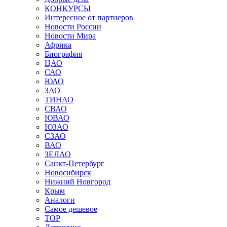
КОНКУРСЫ
Интересное от партнеров
Новости России
Новости Мира
Африка
Биография
ЦАО
САО
ЮАО
ЗАО
ТИНАО
СВАО
ЮВАО
ЮЗАО
СЗАО
ВАО
ЗЕЛАО
Санкт-Петербург
Новосибирск
Нижний Новгород
Крым
Аналоги
Самое дешевое
TOP