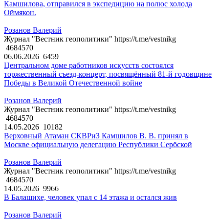
Камшилова, отправился в экспедицию на полюс холода
Оймякон.
Розанов Валерий
Журнал "Вестник геополитики" https://t.me/vestnikg
4684570
06.06.2026
6459
Центральном доме работников искусств состоялся
торжественный съезд-концерт, посвящённый 81-й годовщине
Победы в Великой Отечественной войне
Розанов Валерий
Журнал "Вестник геополитики" https://t.me/vestnikg
4684570
14.05.2026
10182
Верховный Атаман СКВРиЗ Камшилов В. В. принял в
Москве официальную делегацию Республики Сербской
Розанов Валерий
Журнал "Вестник геополитики" https://t.me/vestnikg
4684570
14.05.2026
9966
В Балашихе, человек упал с 14 этажа и остался жив
Розанов Валерий