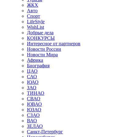
ЖКХ
Авто
Спорт
LifeStyle
WishList
Добрые дела
КОНКУРСЫ
Интересное от партнеров
Новости России
Новости Мира
Африка
Биография
ЦАО
САО
ЮАО
ЗАО
ТИНАО
СВАО
ЮВАО
ЮЗАО
СЗАО
ВАО
ЗЕЛАО
Санкт-Петербург