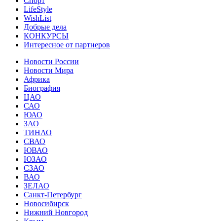
Спорт
LifeStyle
WishList
Добрые дела
КОНКУРСЫ
Интересное от партнеров
Новости России
Новости Мира
Африка
Биография
ЦАО
САО
ЮАО
ЗАО
ТИНАО
СВАО
ЮВАО
ЮЗАО
СЗАО
ВАО
ЗЕЛАО
Санкт-Петербург
Новосибирск
Нижний Новгород