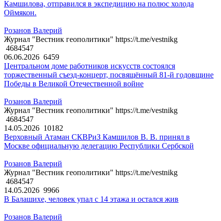
Камшилова, отправился в экспедицию на полюс холода
Оймякон.
Розанов Валерий
Журнал "Вестник геополитики" https://t.me/vestnikg
4684547
06.06.2026
6459
Центральном доме работников искусств состоялся
торжественный съезд-концерт, посвящённый 81-й годовщине
Победы в Великой Отечественной войне
Розанов Валерий
Журнал "Вестник геополитики" https://t.me/vestnikg
4684547
14.05.2026
10182
Верховный Атаман СКВРиЗ Камшилов В. В. принял в
Москве официальную делегацию Республики Сербской
Розанов Валерий
Журнал "Вестник геополитики" https://t.me/vestnikg
4684547
14.05.2026
9966
В Балашихе, человек упал с 14 этажа и остался жив
Розанов Валерий