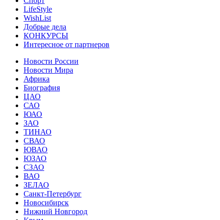
Спорт
LifeStyle
WishList
Добрые дела
КОНКУРСЫ
Интересное от партнеров
Новости России
Новости Мира
Африка
Биография
ЦАО
САО
ЮАО
ЗАО
ТИНАО
СВАО
ЮВАО
ЮЗАО
СЗАО
ВАО
ЗЕЛАО
Санкт-Петербург
Новосибирск
Нижний Новгород