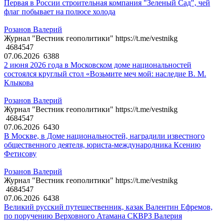
Первая в России строительная компания "Зеленый Сад", чей
флаг побывает на полюсе холода
Розанов Валерий
Журнал "Вестник геополитики" https://t.me/vestnikg
4684547
07.06.2026
6388
2 июня 2026 года в Московском доме национальностей
состоялся круглый стол «Возьмите меч мой: наследие В. М.
Клыкова
Розанов Валерий
Журнал "Вестник геополитики" https://t.me/vestnikg
4684547
07.06.2026
6430
В Москве, в Доме национальностей, наградили известного
общественного деятеля, юриста-международника Ксению
Фетисову
Розанов Валерий
Журнал "Вестник геополитики" https://t.me/vestnikg
4684547
07.06.2026
6438
Великий русский путешественник, казак Валентин Ефремов,
по поручению Верховного Атамана СКВРЗ Валерия