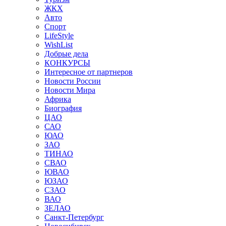
ЖКХ
Авто
Спорт
LifeStyle
WishList
Добрые дела
КОНКУРСЫ
Интересное от партнеров
Новости России
Новости Мира
Африка
Биография
ЦАО
САО
ЮАО
ЗАО
ТИНАО
СВАО
ЮВАО
ЮЗАО
СЗАО
ВАО
ЗЕЛАО
Санкт-Петербург