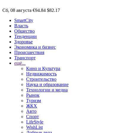
Сб, 08 августа
€94.84
$82.17
SmartCity
Власть
Общество
Тенденции
Здоровье
Экономика и бизнес
Происшествия
Транспорт
ещё...
Кино и Культура
Недвижимость
Строительство
Наука и образование
Технологии и медиа
Рынок
Туризм
ЖКХ
Авто
Спорт
LifeStyle
WishList
Добрые дела