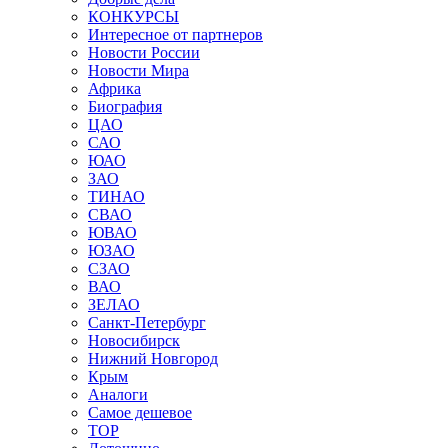
КОНКУРСЫ
Интересное от партнеров
Новости России
Новости Мира
Африка
Биография
ЦАО
САО
ЮАО
ЗАО
ТИНАО
СВАО
ЮВАО
ЮЗАО
СЗАО
ВАО
ЗЕЛАО
Санкт-Петербург
Новосибирск
Нижний Новгород
Крым
Аналоги
Самое дешевое
TOP