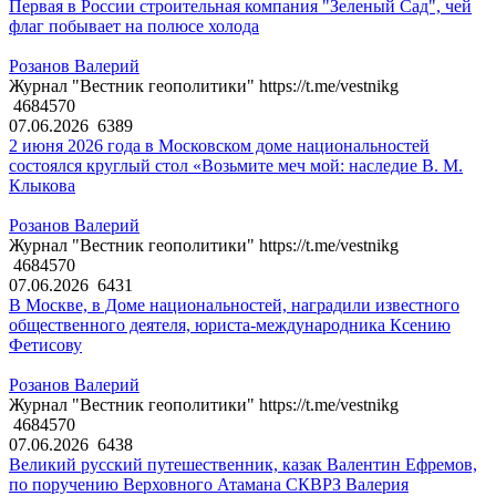
Первая в России строительная компания "Зеленый Сад", чей
флаг побывает на полюсе холода
Розанов Валерий
Журнал "Вестник геополитики" https://t.me/vestnikg
4684570
07.06.2026
6389
2 июня 2026 года в Московском доме национальностей
состоялся круглый стол «Возьмите меч мой: наследие В. М.
Клыкова
Розанов Валерий
Журнал "Вестник геополитики" https://t.me/vestnikg
4684570
07.06.2026
6431
В Москве, в Доме национальностей, наградили известного
общественного деятеля, юриста-международника Ксению
Фетисову
Розанов Валерий
Журнал "Вестник геополитики" https://t.me/vestnikg
4684570
07.06.2026
6438
Великий русский путешественник, казак Валентин Ефремов,
по поручению Верховного Атамана СКВРЗ Валерия