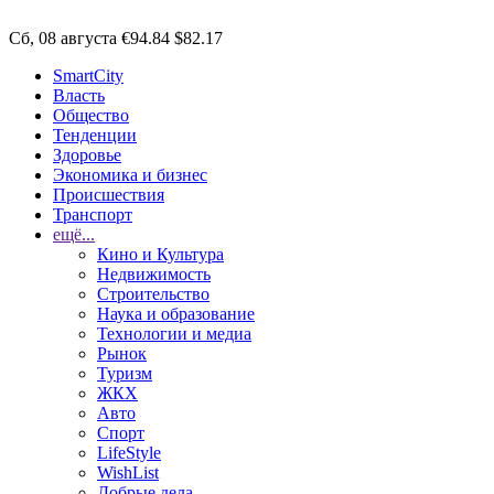
Сб, 08 августа
€94.84
$82.17
SmartCity
Власть
Общество
Тенденции
Здоровье
Экономика и бизнес
Происшествия
Транспорт
ещё...
Кино и Культура
Недвижимость
Строительство
Наука и образование
Технологии и медиа
Рынок
Туризм
ЖКХ
Авто
Спорт
LifeStyle
WishList
Добрые дела