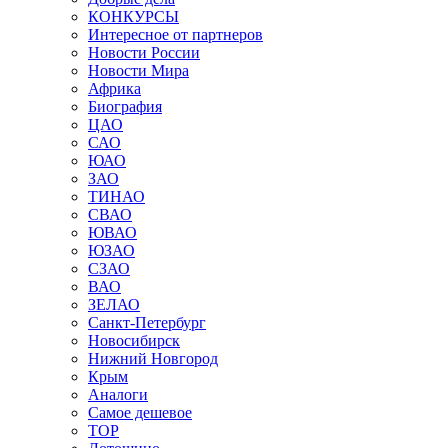
КОНКУРСЫ
Интересное от партнеров
Новости России
Новости Мира
Африка
Биография
ЦАО
САО
ЮАО
ЗАО
ТИНАО
СВАО
ЮВАО
ЮЗАО
СЗАО
ВАО
ЗЕЛАО
Санкт-Петербург
Новосибирск
Нижний Новгород
Крым
Аналоги
Самое дешевое
TOP