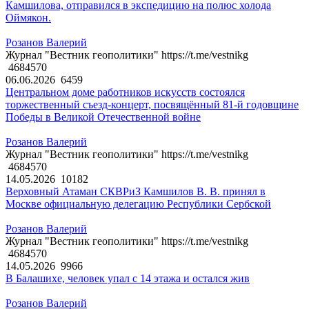
Камшилова, отправился в экспедицию на полюс холода
Оймякон.
Розанов Валерий
Журнал "Вестник геополитики" https://t.me/vestnikg
4684570
06.06.2026
6459
Центральном доме работников искусств состоялся
торжественный съезд-концерт, посвящённый 81-й годовщине
Победы в Великой Отечественной войне
Розанов Валерий
Журнал "Вестник геополитики" https://t.me/vestnikg
4684570
14.05.2026
10182
Верховный Атаман СКВРиЗ Камшилов В. В. принял в
Москве официальную делегацию Республики Сербской
Розанов Валерий
Журнал "Вестник геополитики" https://t.me/vestnikg
4684570
14.05.2026
9966
В Балашихе, человек упал с 14 этажа и остался жив
Розанов Валерий