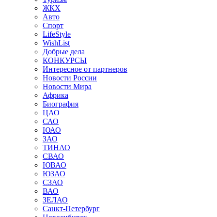
ЖКХ
Авто
Спорт
LifeStyle
WishList
Добрые дела
КОНКУРСЫ
Интересное от партнеров
Новости России
Новости Мира
Африка
Биография
ЦАО
САО
ЮАО
ЗАО
ТИНАО
СВАО
ЮВАО
ЮЗАО
СЗАО
ВАО
ЗЕЛАО
Санкт-Петербург