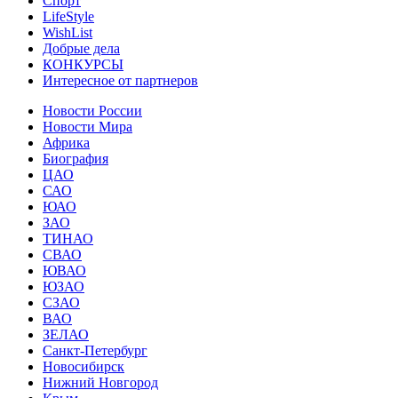
Спорт
LifeStyle
WishList
Добрые дела
КОНКУРСЫ
Интересное от партнеров
Новости России
Новости Мира
Африка
Биография
ЦАО
САО
ЮАО
ЗАО
ТИНАО
СВАО
ЮВАО
ЮЗАО
СЗАО
ВАО
ЗЕЛАО
Санкт-Петербург
Новосибирск
Нижний Новгород