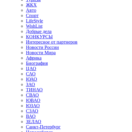
ЖКХ
Авто
Спорт
LifeStyle
WishList
Добрые дела
КОНКУРСЫ
Интересное от партнеров
Новости России
Новости Мира
Африка
Биография
ЦАО
САО
ЮАО
ЗАО
ТИНАО
СВАО
ЮВАО
ЮЗАО
СЗАО
ВАО
ЗЕЛАО
Санкт-Петербург