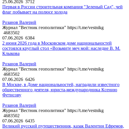
25.06.2026
3712
Первая в России строительная компания "Зеленый Сад", чей
флаг побывает на полюсе холода
Розанов Валерий
Журнал "Вестник геополитики" https://t.me/vestnikg
4683502
07.06.2026
6384
2 июня 2026 года в Московском доме национальностей
состоялся круглый стол «Возьмите меч мой: наследие В. М.
Клыкова
Розанов Валерий
Журнал "Вестник геополитики" https://t.me/vestnikg
4683502
07.06.2026
6426
В Москве, в Доме национальностей, наградили известного
общественного деятеля, юриста-международника Ксению
Фетисову
Розанов Валерий
Журнал "Вестник геополитики" https://t.me/vestnikg
4683502
07.06.2026
6435
Великий русский путешественник, казак Валентин Ефремов,