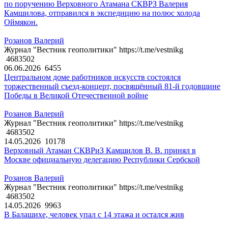
по поручению Верховного Атамана СКВРЗ Валерия
Камшилова, отправился в экспедицию на полюс холода
Оймякон.
Розанов Валерий
Журнал "Вестник геополитики" https://t.me/vestnikg
4683502
06.06.2026
6455
Центральном доме работников искусств состоялся
торжественный съезд-концерт, посвящённый 81-й годовщине
Победы в Великой Отечественной войне
Розанов Валерий
Журнал "Вестник геополитики" https://t.me/vestnikg
4683502
14.05.2026
10178
Верховный Атаман СКВРиЗ Камшилов В. В. принял в
Москве официальную делегацию Республики Сербской
Розанов Валерий
Журнал "Вестник геополитики" https://t.me/vestnikg
4683502
14.05.2026
9963
В Балашихе, человек упал с 14 этажа и остался жив