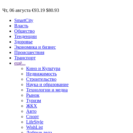
Чт, 06 августа
€93.19
$80.93
SmartCity
Власть
Общество
Тенденции
Здоровье
Экономика и бизнес
Происшествия
Транспорт
ещё...
Кино и Культура
Недвижимость
Строительство
Наука и образование
Технологии и медиа
Рынок
Туризм
ЖКХ
Авто
Спорт
LifeStyle
WishList
Добрые дела