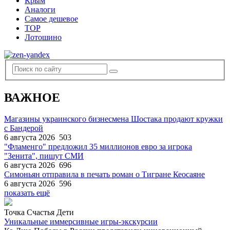
Крым
Аналоги
Самое дешевое
TOP
Лотошино
ВАЖНОЕ
Магазины украинского бизнесмена Шостака продают кружки
с Бандерой
6 августа 2026
503
"Фламенго" предложил 35 миллионов евро за игрока
"Зенита", пишут СМИ
6 августа 2026
696
Симоньян отправила в печать роман о Тигране Кеосаяне
6 августа 2026
596
показать ещё
Точка Счастья Дети
Уникальные иммерсивные игры-экскурсии