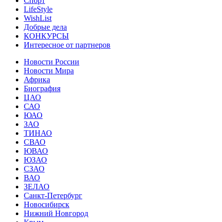
Спорт
LifeStyle
WishList
Добрые дела
КОНКУРСЫ
Интересное от партнеров
Новости России
Новости Мира
Африка
Биография
ЦАО
САО
ЮАО
ЗАО
ТИНАО
СВАО
ЮВАО
ЮЗАО
СЗАО
ВАО
ЗЕЛАО
Санкт-Петербург
Новосибирск
Нижний Новгород