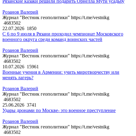
Рязанские казаки решили подарить Орнелла Мути усадьбу
Розанов Валерий
Журнал "Вестник геополитики" https://t.me/vestnikg
4683502
22.07.2026
1850
С 6 по 9 июля в Рязани проходил чемпионат Московского
военного округа среди команд воинских частей
Розанов Валерий
Журнал "Вестник геополитики" https://t.me/vestnikg
4683502
10.07.2026
15961
Военные учения в Армении: учить миротворчеству или
менять лагерь?
Розанов Валерий
Журнал "Вестник геополитики" https://t.me/vestnikg
4683502
25.06.2026
3741
Удары дронами по Москве- это военное преступление
Розанов Валерий
Журнал "Вестник геополитики" https://t.me/vestnikg
4683502