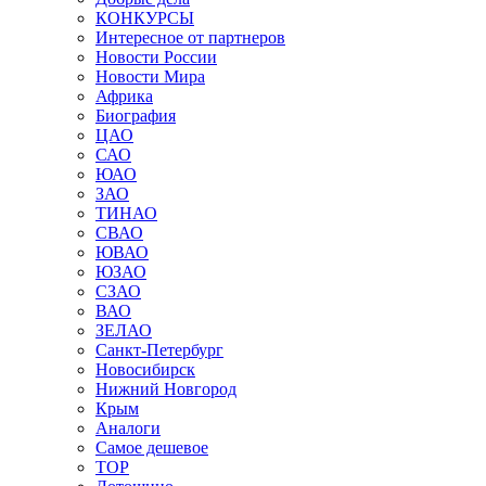
КОНКУРСЫ
Интересное от партнеров
Новости России
Новости Мира
Африка
Биография
ЦАО
САО
ЮАО
ЗАО
ТИНАО
СВАО
ЮВАО
ЮЗАО
СЗАО
ВАО
ЗЕЛАО
Санкт-Петербург
Новосибирск
Нижний Новгород
Крым
Аналоги
Самое дешевое
TOP