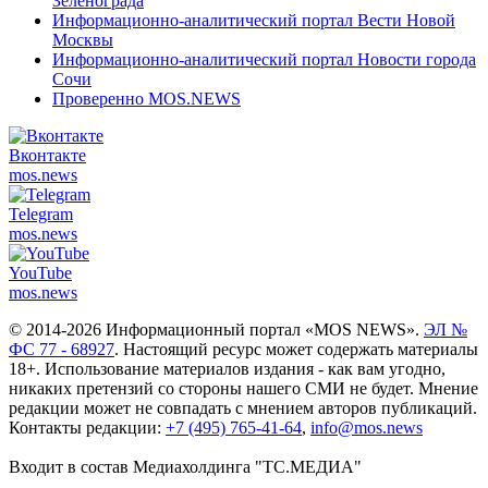
Зеленограда
Информационно-аналитический портал Вести Новой
Москвы
Информационно-аналитический портал Новости города
Сочи
Проверенно MOS.NEWS
Вконтакте
mos.
news
Telegram
mos.
news
YouTube
mos.
news
© 2014-2026 Информационный портал «MOS NEWS».
ЭЛ №
ФС 77 - 68927
. Настоящий ресурс может содержать материалы
18+. Использование материалов издания - как вам угодно,
никаких претензий со стороны нашего СМИ не будет. Мнение
редакции может не совпадать с мнением авторов публикаций.
Контакты редакции:
+7 (495) 765-41-64
,
info@mos.news
Входит в состав Медиахолдинга "ТС.МЕДИА"