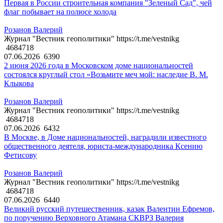
Первая в России строительная компания "Зеленый Сад", чей
флаг побывает на полюсе холода
Розанов Валерий
Журнал "Вестник геополитики" https://t.me/vestnikg
4684718
07.06.2026
6390
2 июня 2026 года в Московском доме национальностей
состоялся круглый стол «Возьмите меч мой: наследие В. М.
Клыкова
Розанов Валерий
Журнал "Вестник геополитики" https://t.me/vestnikg
4684718
07.06.2026
6432
В Москве, в Доме национальностей, наградили известного
общественного деятеля, юриста-международника Ксению
Фетисову
Розанов Валерий
Журнал "Вестник геополитики" https://t.me/vestnikg
4684718
07.06.2026
6440
Великий русский путешественник, казак Валентин Ефремов,
по поручению Верховного Атамана СКВРЗ Валерия