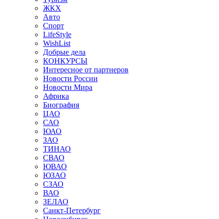
ЖКХ
Авто
Спорт
LifeStyle
WishList
Добрые дела
КОНКУРСЫ
Интересное от партнеров
Новости России
Новости Мира
Африка
Биография
ЦАО
САО
ЮАО
ЗАО
ТИНАО
СВАО
ЮВАО
ЮЗАО
СЗАО
ВАО
ЗЕЛАО
Санкт-Петербург