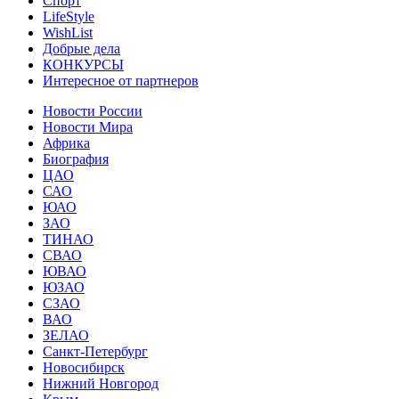
Спорт
LifeStyle
WishList
Добрые дела
КОНКУРСЫ
Интересное от партнеров
Новости России
Новости Мира
Африка
Биография
ЦАО
САО
ЮАО
ЗАО
ТИНАО
СВАО
ЮВАО
ЮЗАО
СЗАО
ВАО
ЗЕЛАО
Санкт-Петербург
Новосибирск
Нижний Новгород