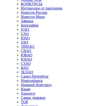
КОНКУРСЫ
Интересное от партнеров
Новости России
Новости Мира
Африка
Биография
ЦАО
САО
ЮАО
ЗАО
ТИНАО
СВАО
ЮВАО
ЮЗАО
СЗАО
ВАО
ЗЕЛАО
Санкт-Петербург
Новосибирск
Нижний Новгород
Крым
Аналоги
Самое дешевое
TOP