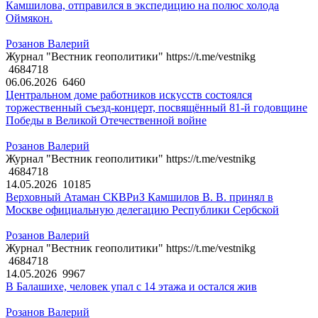
Камшилова, отправился в экспедицию на полюс холода
Оймякон.
Розанов Валерий
Журнал "Вестник геополитики" https://t.me/vestnikg
4684718
06.06.2026
6460
Центральном доме работников искусств состоялся
торжественный съезд-концерт, посвящённый 81-й годовщине
Победы в Великой Отечественной войне
Розанов Валерий
Журнал "Вестник геополитики" https://t.me/vestnikg
4684718
14.05.2026
10185
Верховный Атаман СКВРиЗ Камшилов В. В. принял в
Москве официальную делегацию Республики Сербской
Розанов Валерий
Журнал "Вестник геополитики" https://t.me/vestnikg
4684718
14.05.2026
9967
В Балашихе, человек упал с 14 этажа и остался жив
Розанов Валерий