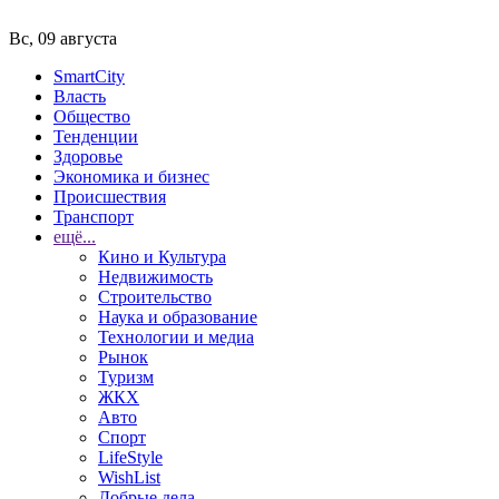
Вс, 09 августа
SmartCity
Власть
Общество
Тенденции
Здоровье
Экономика и бизнес
Происшествия
Транспорт
ещё...
Кино и Культура
Недвижимость
Строительство
Наука и образование
Технологии и медиа
Рынок
Туризм
ЖКХ
Авто
Спорт
LifeStyle
WishList
Добрые дела