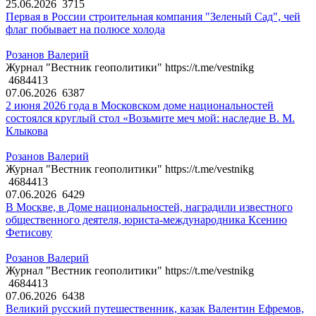
25.06.2026
3715
Первая в России строительная компания "Зеленый Сад", чей
флаг побывает на полюсе холода
Розанов Валерий
Журнал "Вестник геополитики" https://t.me/vestnikg
4684413
07.06.2026
6387
2 июня 2026 года в Московском доме национальностей
состоялся круглый стол «Возьмите меч мой: наследие В. М.
Клыкова
Розанов Валерий
Журнал "Вестник геополитики" https://t.me/vestnikg
4684413
07.06.2026
6429
В Москве, в Доме национальностей, наградили известного
общественного деятеля, юриста-международника Ксению
Фетисову
Розанов Валерий
Журнал "Вестник геополитики" https://t.me/vestnikg
4684413
07.06.2026
6438
Великий русский путешественник, казак Валентин Ефремов,