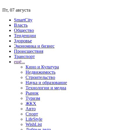
Пт, 07 августа
SmartCity
Власть
Общество
Тенденции
Здоровье
Экономика и бизнес
Происшествия
Транспорт
ещё...
Кино и Культура
Недвижимость
Строительство
Наука и образование
Технологии и медиа
Рынок
Туризм
ЖКХ
Авто
Спорт
LifeStyle
WishList
Добрые дела