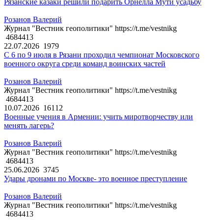
Рязанские казаки решили подарить Орнелла Мути усадьбу
Розанов Валерий
Журнал "Вестник геополитики" https://t.me/vestnikg
4684413
22.07.2026
1979
С 6 по 9 июля в Рязани проходил чемпионат Московского
военного округа среди команд воинских частей
Розанов Валерий
Журнал "Вестник геополитики" https://t.me/vestnikg
4684413
10.07.2026
16112
Военные учения в Армении: учить миротворчеству или
менять лагерь?
Розанов Валерий
Журнал "Вестник геополитики" https://t.me/vestnikg
4684413
25.06.2026
3745
Удары дронами по Москве- это военное преступление
Розанов Валерий
Журнал "Вестник геополитики" https://t.me/vestnikg
4684413