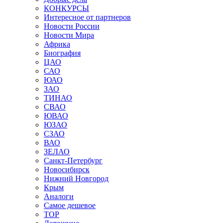
КОНКУРСЫ
Интересное от партнеров
Новости России
Новости Мира
Африка
Биография
ЦАО
САО
ЮАО
ЗАО
ТИНАО
СВАО
ЮВАО
ЮЗАО
СЗАО
ВАО
ЗЕЛАО
Санкт-Петербург
Новосибирск
Нижний Новгород
Крым
Аналоги
Самое дешевое
TOP