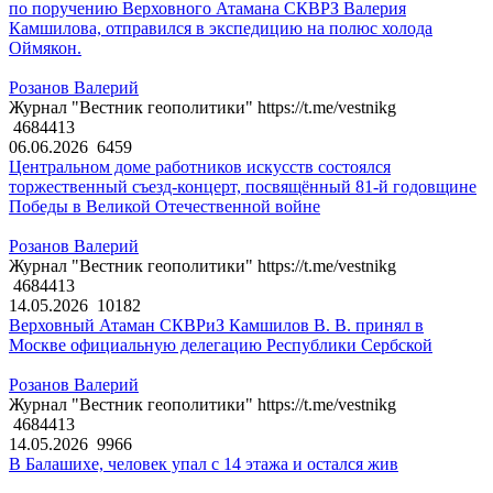
по поручению Верховного Атамана СКВРЗ Валерия
Камшилова, отправился в экспедицию на полюс холода
Оймякон.
Розанов Валерий
Журнал "Вестник геополитики" https://t.me/vestnikg
4684413
06.06.2026
6459
Центральном доме работников искусств состоялся
торжественный съезд-концерт, посвящённый 81-й годовщине
Победы в Великой Отечественной войне
Розанов Валерий
Журнал "Вестник геополитики" https://t.me/vestnikg
4684413
14.05.2026
10182
Верховный Атаман СКВРиЗ Камшилов В. В. принял в
Москве официальную делегацию Республики Сербской
Розанов Валерий
Журнал "Вестник геополитики" https://t.me/vestnikg
4684413
14.05.2026
9966
В Балашихе, человек упал с 14 этажа и остался жив