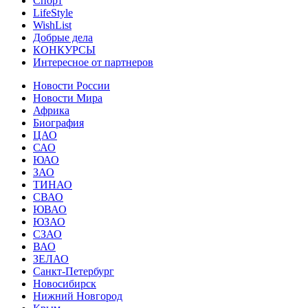
Спорт
LifeStyle
WishList
Добрые дела
КОНКУРСЫ
Интересное от партнеров
Новости России
Новости Мира
Африка
Биография
ЦАО
САО
ЮАО
ЗАО
ТИНАО
СВАО
ЮВАО
ЮЗАО
СЗАО
ВАО
ЗЕЛАО
Санкт-Петербург
Новосибирск
Нижний Новгород