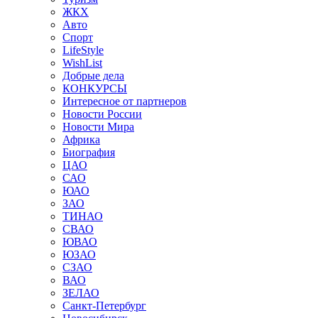
ЖКХ
Авто
Спорт
LifeStyle
WishList
Добрые дела
КОНКУРСЫ
Интересное от партнеров
Новости России
Новости Мира
Африка
Биография
ЦАО
САО
ЮАО
ЗАО
ТИНАО
СВАО
ЮВАО
ЮЗАО
СЗАО
ВАО
ЗЕЛАО
Санкт-Петербург