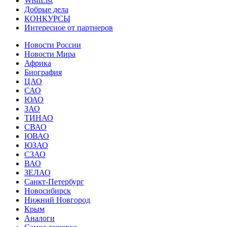
WishList
Добрые дела
КОНКУРСЫ
Интересное от партнеров
Новости России
Новости Мира
Африка
Биография
ЦАО
САО
ЮАО
ЗАО
ТИНАО
СВАО
ЮВАО
ЮЗАО
СЗАО
ВАО
ЗЕЛАО
Санкт-Петербург
Новосибирск
Нижний Новгород
Крым
Аналоги