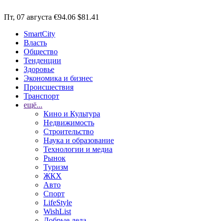
Пт, 07 августа
€94.06
$81.41
SmartCity
Власть
Общество
Тенденции
Здоровье
Экономика и бизнес
Происшествия
Транспорт
ещё...
Кино и Культура
Недвижимость
Строительство
Наука и образование
Технологии и медиа
Рынок
Туризм
ЖКХ
Авто
Спорт
LifeStyle
WishList
Добрые дела