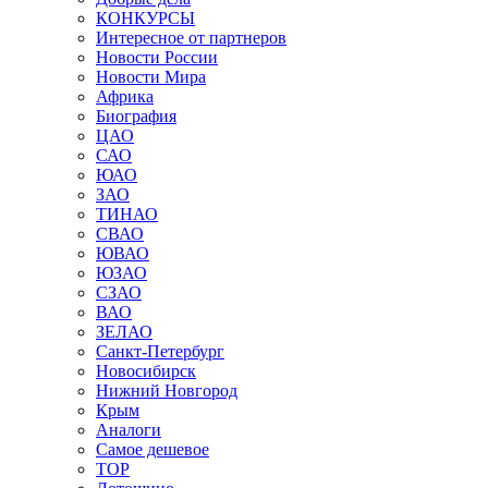
КОНКУРСЫ
Интересное от партнеров
Новости России
Новости Мира
Африка
Биография
ЦАО
САО
ЮАО
ЗАО
ТИНАО
СВАО
ЮВАО
ЮЗАО
СЗАО
ВАО
ЗЕЛАО
Санкт-Петербург
Новосибирск
Нижний Новгород
Крым
Аналоги
Самое дешевое
TOP