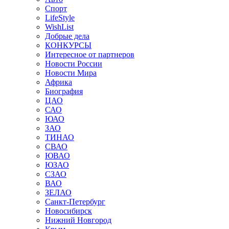
Спорт
LifeStyle
WishList
Добрые дела
КОНКУРСЫ
Интересное от партнеров
Новости России
Новости Мира
Африка
Биография
ЦАО
САО
ЮАО
ЗАО
ТИНАО
СВАО
ЮВАО
ЮЗАО
СЗАО
ВАО
ЗЕЛАО
Санкт-Петербург
Новосибирск
Нижний Новгород