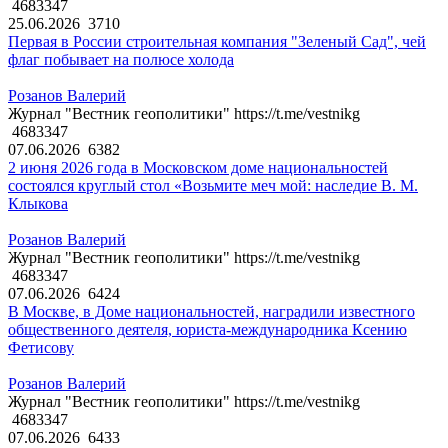
4683347
25.06.2026
3710
Первая в России строительная компания "Зеленый Сад", чей
флаг побывает на полюсе холода
Розанов Валерий
Журнал "Вестник геополитики" https://t.me/vestnikg
4683347
07.06.2026
6382
2 июня 2026 года в Московском доме национальностей
состоялся круглый стол «Возьмите меч мой: наследие В. М.
Клыкова
Розанов Валерий
Журнал "Вестник геополитики" https://t.me/vestnikg
4683347
07.06.2026
6424
В Москве, в Доме национальностей, наградили известного
общественного деятеля, юриста-международника Ксению
Фетисову
Розанов Валерий
Журнал "Вестник геополитики" https://t.me/vestnikg
4683347
07.06.2026
6433