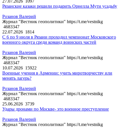
27.07.2026
1097
Рязанские казаки решили подарить Орнелла Мути усадьбу
Розанов Валерий
Журнал "Вестник геополитики" https://t.me/vestnikg
4683347
22.07.2026
1814
С 6 по 9 июля в Рязани проходил чемпионат Московского
военного округа среди команд воинских частей
Розанов Валерий
Журнал "Вестник геополитики" https://t.me/vestnikg
4683347
10.07.2026
15922
Военные учения в Армении: учить миротворчеству или
менять лагерь?
Розанов Валерий
Журнал "Вестник геополитики" https://t.me/vestnikg
4683347
25.06.2026
3739
Удары дронами по Москве- это военное преступление
Розанов Валерий
Журнал "Вестник геополитики" https://t.me/vestnikg