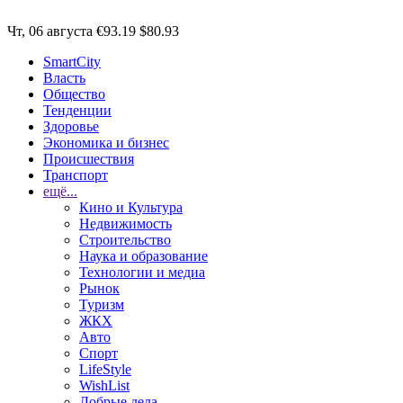
Чт, 06 августа
€93.19
$80.93
SmartCity
Власть
Общество
Тенденции
Здоровье
Экономика и бизнес
Происшествия
Транспорт
ещё...
Кино и Культура
Недвижимость
Строительство
Наука и образование
Технологии и медиа
Рынок
Туризм
ЖКХ
Авто
Спорт
LifeStyle
WishList
Добрые дела