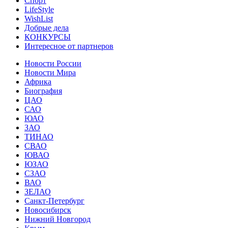
Спорт
LifeStyle
WishList
Добрые дела
КОНКУРСЫ
Интересное от партнеров
Новости России
Новости Мира
Африка
Биография
ЦАО
САО
ЮАО
ЗАО
ТИНАО
СВАО
ЮВАО
ЮЗАО
СЗАО
ВАО
ЗЕЛАО
Санкт-Петербург
Новосибирск
Нижний Новгород