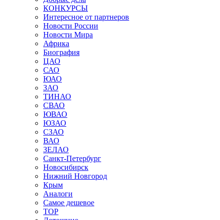
КОНКУРСЫ
Интересное от партнеров
Новости России
Новости Мира
Африка
Биография
ЦАО
САО
ЮАО
ЗАО
ТИНАО
СВАО
ЮВАО
ЮЗАО
СЗАО
ВАО
ЗЕЛАО
Санкт-Петербург
Новосибирск
Нижний Новгород
Крым
Аналоги
Самое дешевое
TOP