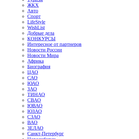
ЖКХ
Авто
Спорт
LifeStyle
WishList
Добрые дела
КОНКУРСЫ
Интересное от партнеров
Новости России
Новости Мира
Африка
Биография
ЦАО
САО
ЮАО
ЗАО
ТИНАО
СВАО
ЮВАО
ЮЗАО
СЗАО
ВАО
ЗЕЛАО
Санкт-Петербург