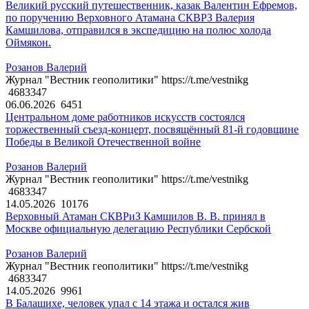
Великий русский путешественник, казак Валентин Ефремов,
по поручению Верховного Атамана СКВРЗ Валерия
Камшилова, отправился в экспедицию на полюс холода
Оймякон.
Розанов Валерий
Журнал "Вестник геополитики" https://t.me/vestnikg
4683347
06.06.2026
6451
Центральном доме работников искусств состоялся
торжественный съезд-концерт, посвящённый 81-й годовщине
Победы в Великой Отечественной войне
Розанов Валерий
Журнал "Вестник геополитики" https://t.me/vestnikg
4683347
14.05.2026
10176
Верховный Атаман СКВРиЗ Камшилов В. В. принял в
Москве официальную делегацию Республики Сербской
Розанов Валерий
Журнал "Вестник геополитики" https://t.me/vestnikg
4683347
14.05.2026
9961
В Балашихе, человек упал с 14 этажа и остался жив