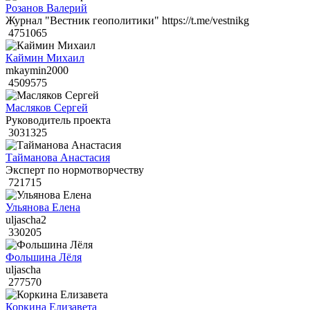
Розанов Валерий
Журнал "Вестник геополитики" https://t.me/vestnikg
4751065
Каймин Михаил
mkaymin2000
4509575
Масляков Сергей
Руководитель проекта
3031325
Тайманова Анастасия
Эксперт по нормотворчеству
721715
Ульянова Елена
uljascha2
330205
Фольшина Лёля
uljascha
277570
Коркина Елизавета