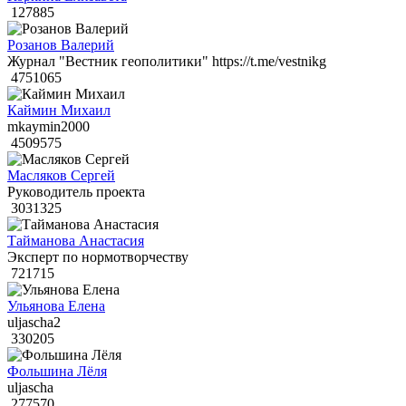
127885
Розанов Валерий
Журнал "Вестник геополитики" https://t.me/vestnikg
4751065
Каймин Михаил
mkaymin2000
4509575
Масляков Сергей
Руководитель проекта
3031325
Тайманова Анастасия
Эксперт по нормотворчеству
721715
Ульянова Елена
uljascha2
330205
Фольшина Лёля
uljascha
277570