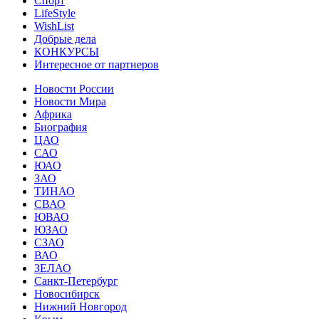
Спорт
LifeStyle
WishList
Добрые дела
КОНКУРСЫ
Интересное от партнеров
Новости России
Новости Мира
Африка
Биография
ЦАО
САО
ЮАО
ЗАО
ТИНАО
СВАО
ЮВАО
ЮЗАО
СЗАО
ВАО
ЗЕЛАО
Санкт-Петербург
Новосибирск
Нижний Новгород