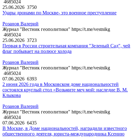
4685024
25.06.2026
3750
Удары дронами по Москве- это военное преступление
Розанов Валерий
Журнал "Вестник геополитики" https://t.me/vestnikg
4685024
25.06.2026
3723
Первая в России строительная компания "Зеленый Сад", чей
флаг побывает на полюсе холода
Розанов Валерий
Журнал "Вестник геополитики" https://t.me/vestnikg
4685024
07.06.2026
6393
2 июня 2026 года в Московском доме национальностей
состоялся круглый стол «Возьмите меч мой: наследие В. М.
Клыкова
Розанов Валерий
Журнал "Вестник геополитики" https://t.me/vestnikg
4685024
07.06.2026
6435
В Москве, в Доме национальностей, наградили известного
общественного деятеля, юриста-международника Ксению