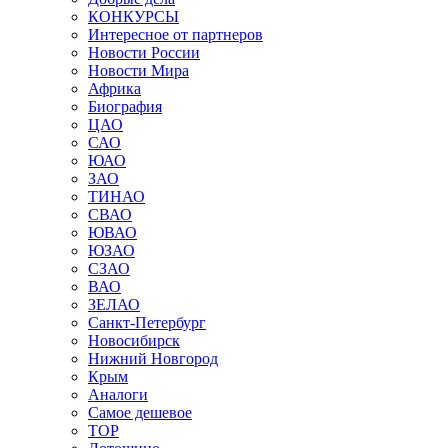
КОНКУРСЫ
Интересное от партнеров
Новости России
Новости Мира
Африка
Биография
ЦАО
САО
ЮАО
ЗАО
ТИНАО
СВАО
ЮВАО
ЮЗАО
СЗАО
ВАО
ЗЕЛАО
Санкт-Петербург
Новосибирск
Нижний Новгород
Крым
Аналоги
Самое дешевое
TOP