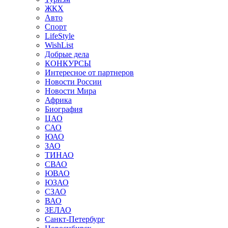
ЖКХ
Авто
Спорт
LifeStyle
WishList
Добрые дела
КОНКУРСЫ
Интересное от партнеров
Новости России
Новости Мира
Африка
Биография
ЦАО
САО
ЮАО
ЗАО
ТИНАО
СВАО
ЮВАО
ЮЗАО
СЗАО
ВАО
ЗЕЛАО
Санкт-Петербург