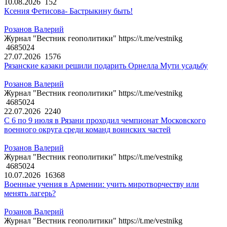
10.08.2026
152
Ксения Фетисова- Бастрыкину быть!
Розанов Валерий
Журнал "Вестник геополитики" https://t.me/vestnikg
4685024
27.07.2026
1576
Рязанские казаки решили подарить Орнелла Мути усадьбу
Розанов Валерий
Журнал "Вестник геополитики" https://t.me/vestnikg
4685024
22.07.2026
2240
С 6 по 9 июля в Рязани проходил чемпионат Московского
военного округа среди команд воинских частей
Розанов Валерий
Журнал "Вестник геополитики" https://t.me/vestnikg
4685024
10.07.2026
16368
Военные учения в Армении: учить миротворчеству или
менять лагерь?
Розанов Валерий
Журнал "Вестник геополитики" https://t.me/vestnikg