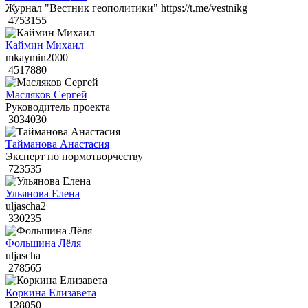
Журнал "Вестник геополитики" https://t.me/vestnikg
4753155
Каймин Михаил
mkaymin2000
4517880
Масляков Сергей
Руководитель проекта
3034030
Тайманова Анастасия
Эксперт по нормотворчеству
723535
Ульянова Елена
uljascha2
330235
Фольшина Лёля
uljascha
278565
Коркина Елизавета
128050