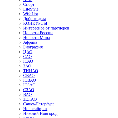
Спорт
LifeStyle
WishList
Добрые дела
КОНКУРСЫ
Интересное от партнеров
Новости России
Новости Мира
Африка
Биография
ЦАО
САО
ЮАО
ЗАО
ТИНАО
СВАО
ЮВАО
ЮЗАО
СЗАО
ВАО
ЗЕЛАО
Санкт-Петербург
Новосибирск
Нижний Новгород