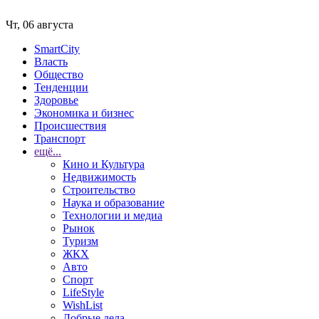
Чт, 06 августа
SmartCity
Власть
Общество
Тенденции
Здоровье
Экономика и бизнес
Происшествия
Транспорт
ещё...
Кино и Культура
Недвижимость
Строительство
Наука и образование
Технологии и медиа
Рынок
Туризм
ЖКХ
Авто
Спорт
LifeStyle
WishList
Добрые дела