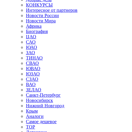
КОНКУРСЫ
Интересное от партнеров
Новости России
Новости Мира
Африка
Биография
ЦАО
САО
ЮАО
ЗАО
ТИНАО
СВАО
ЮВАО
ЮЗАО
СЗАО
ВАО
ЗЕЛАО
Санкт-Петербург
Новосибирск
Нижний Новгород
Крым
Аналоги
Самое дешевое
TOP