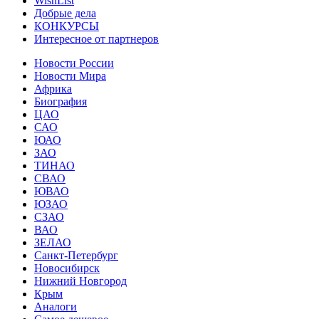
WishList
Добрые дела
КОНКУРСЫ
Интересное от партнеров
Новости России
Новости Мира
Африка
Биография
ЦАО
САО
ЮАО
ЗАО
ТИНАО
СВАО
ЮВАО
ЮЗАО
СЗАО
ВАО
ЗЕЛАО
Санкт-Петербург
Новосибирск
Нижний Новгород
Крым
Аналоги