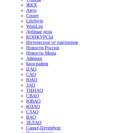
ЖКХ
Авто
Спорт
LifeStyle
WishList
Добрые дела
КОНКУРСЫ
Интересное от партнеров
Новости России
Новости Мира
Африка
Биография
ЦАО
САО
ЮАО
ЗАО
ТИНАО
СВАО
ЮВАО
ЮЗАО
СЗАО
ВАО
ЗЕЛАО
Санкт-Петербург