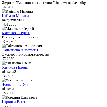
Журнал "Вестник геополитики" https://t.me/vestnikg
4751805
Каймин Михаил
mkaymin2000
4512385
Масляков Сергей
Руководитель проекта
3032305
Тайманова Анастасия
Эксперт по нормотворчеству
722330
Ульянова Елена
uljascha2
330220
Фольшина Лёля
uljascha
277930
Коркина Елизавета
127955