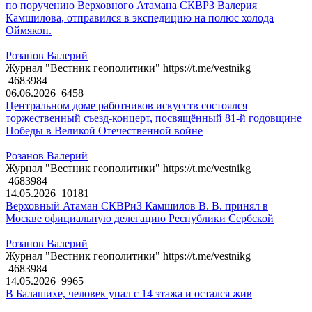
по поручению Верховного Атамана СКВРЗ Валерия
Камшилова, отправился в экспедицию на полюс холода
Оймякон.
Розанов Валерий
Журнал "Вестник геополитики" https://t.me/vestnikg
4683984
06.06.2026
6458
Центральном доме работников искусств состоялся
торжественный съезд-концерт, посвящённый 81-й годовщине
Победы в Великой Отечественной войне
Розанов Валерий
Журнал "Вестник геополитики" https://t.me/vestnikg
4683984
14.05.2026
10181
Верховный Атаман СКВРиЗ Камшилов В. В. принял в
Москве официальную делегацию Республики Сербской
Розанов Валерий
Журнал "Вестник геополитики" https://t.me/vestnikg
4683984
14.05.2026
9965
В Балашихе, человек упал с 14 этажа и остался жив