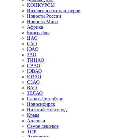
КОНКУРСЫ
Интересное от партнеров
Новости России
Новости Мира
Африка
Биография
ЦАО
САО
ЮАО
ЗАО
ТИНАО
СВАО
ЮВАО
ЮЗАО
СЗАО
ВАО
ЗЕЛАО
Санкт-Петербург
Новосибирск
Нижний Новгород
Крым
Аналоги
Самое дешевое
TOP