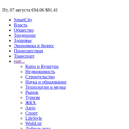
Пт, 07 августа
€94.06
$81.41
SmartCity
Власть
Общество
Тенденции
Здоровье
Экономика и бизнес
Происшествия
Транспорт
ещё...
Кино и Культура
Недвижимость
Строительство
Наука и образование
Технологии и медиа
Рынок
Туризм
ЖКХ
Авто
Спорт
LifeStyle
WishList
Добрые дела