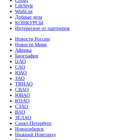
Спорт
LifeStyle
WishList
Добрые дела
КОНКУРСЫ
Интересное от партнеров
Новости России
Новости Мира
Африка
Биография
ЦАО
САО
ЮАО
ЗАО
ТИНАО
СВАО
ЮВАО
ЮЗАО
СЗАО
ВАО
ЗЕЛАО
Санкт-Петербург
Новосибирск
Нижний Новгород