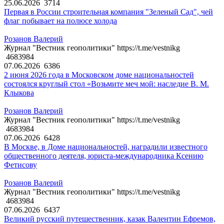
25.06.2026
3714
Первая в России строительная компания "Зеленый Сад", чей
флаг побывает на полюсе холода
Розанов Валерий
Журнал "Вестник геополитики" https://t.me/vestnikg
4683984
07.06.2026
6386
2 июня 2026 года в Московском доме национальностей
состоялся круглый стол «Возьмите меч мой: наследие В. М.
Клыкова
Розанов Валерий
Журнал "Вестник геополитики" https://t.me/vestnikg
4683984
07.06.2026
6428
В Москве, в Доме национальностей, наградили известного
общественного деятеля, юриста-международника Ксению
Фетисову
Розанов Валерий
Журнал "Вестник геополитики" https://t.me/vestnikg
4683984
07.06.2026
6437
Великий русский путешественник, казак Валентин Ефремов,