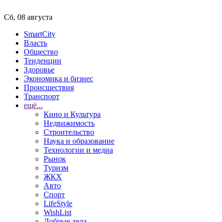
Сб, 08 августа
SmartCity
Власть
Общество
Тенденции
Здоровье
Экономика и бизнес
Происшествия
Транспорт
ещё...
Кино и Культура
Недвижимость
Строительство
Наука и образование
Технологии и медиа
Рынок
Туризм
ЖКХ
Авто
Спорт
LifeStyle
WishList
Добрые дела