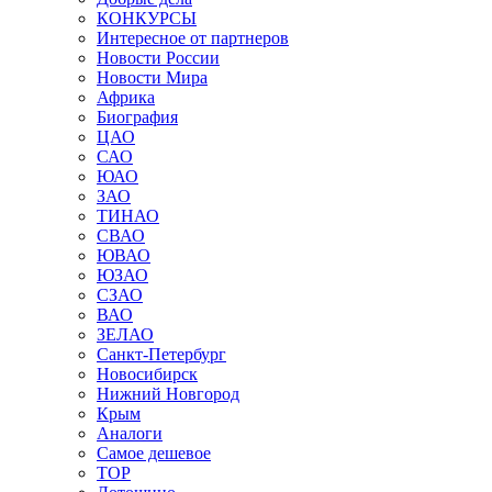
КОНКУРСЫ
Интересное от партнеров
Новости России
Новости Мира
Африка
Биография
ЦАО
САО
ЮАО
ЗАО
ТИНАО
СВАО
ЮВАО
ЮЗАО
СЗАО
ВАО
ЗЕЛАО
Санкт-Петербург
Новосибирск
Нижний Новгород
Крым
Аналоги
Самое дешевое
TOP