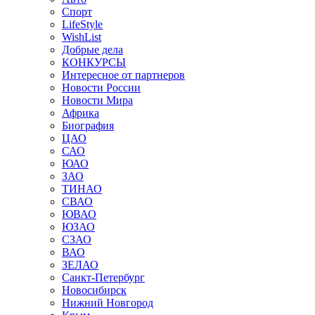
Спорт
LifeStyle
WishList
Добрые дела
КОНКУРСЫ
Интересное от партнеров
Новости России
Новости Мира
Африка
Биография
ЦАО
САО
ЮАО
ЗАО
ТИНАО
СВАО
ЮВАО
ЮЗАО
СЗАО
ВАО
ЗЕЛАО
Санкт-Петербург
Новосибирск
Нижний Новгород