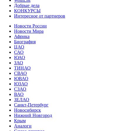
WishList
Добрые дела
КОНКУРСЫ
Интересное от партнеров
Новости России
Новости Мира
Африка
Биография
ЦАО
САО
ЮАО
ЗАО
ТИНАО
СВАО
ЮВАО
ЮЗАО
СЗАО
ВАО
ЗЕЛАО
Санкт-Петербург
Новосибирск
Нижний Новгород
Крым
Аналоги