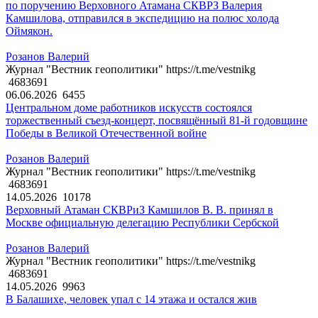
по поручению Верховного Атамана СКВРЗ Валерия
Камшилова, отправился в экспедицию на полюс холода
Оймякон.
Розанов Валерий
Журнал "Вестник геополитики" https://t.me/vestnikg
4683691
06.06.2026
6455
Центральном доме работников искусств состоялся
торжественный съезд-концерт, посвящённый 81-й годовщине
Победы в Великой Отечественной войне
Розанов Валерий
Журнал "Вестник геополитики" https://t.me/vestnikg
4683691
14.05.2026
10178
Верховный Атаман СКВРиЗ Камшилов В. В. принял в
Москве официальную делегацию Республики Сербской
Розанов Валерий
Журнал "Вестник геополитики" https://t.me/vestnikg
4683691
14.05.2026
9963
В Балашихе, человек упал с 14 этажа и остался жив