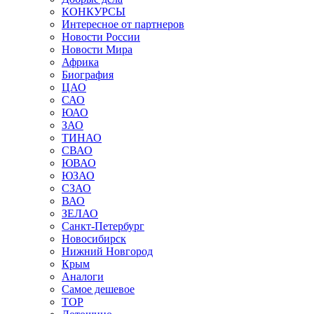
КОНКУРСЫ
Интересное от партнеров
Новости России
Новости Мира
Африка
Биография
ЦАО
САО
ЮАО
ЗАО
ТИНАО
СВАО
ЮВАО
ЮЗАО
СЗАО
ВАО
ЗЕЛАО
Санкт-Петербург
Новосибирск
Нижний Новгород
Крым
Аналоги
Самое дешевое
TOP