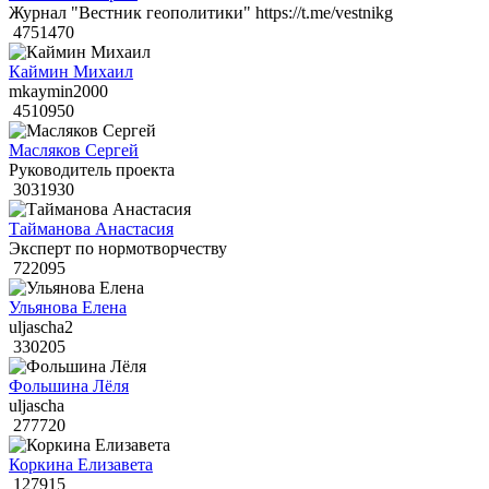
Журнал "Вестник геополитики" https://t.me/vestnikg
4751470
Каймин Михаил
mkaymin2000
4510950
Масляков Сергей
Руководитель проекта
3031930
Тайманова Анастасия
Эксперт по нормотворчеству
722095
Ульянова Елена
uljascha2
330205
Фольшина Лёля
uljascha
277720
Коркина Елизавета
127915