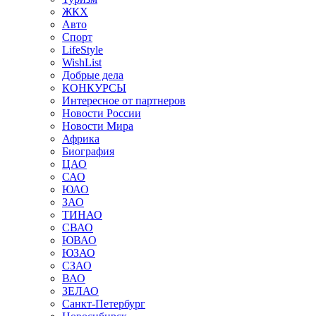
ЖКХ
Авто
Спорт
LifeStyle
WishList
Добрые дела
КОНКУРСЫ
Интересное от партнеров
Новости России
Новости Мира
Африка
Биография
ЦАО
САО
ЮАО
ЗАО
ТИНАО
СВАО
ЮВАО
ЮЗАО
СЗАО
ВАО
ЗЕЛАО
Санкт-Петербург