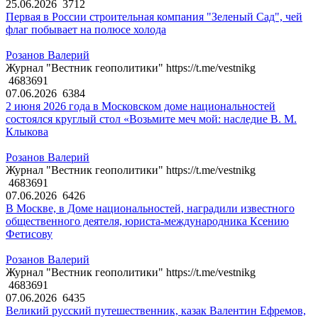
25.06.2026
3712
Первая в России строительная компания "Зеленый Сад", чей
флаг побывает на полюсе холода
Розанов Валерий
Журнал "Вестник геополитики" https://t.me/vestnikg
4683691
07.06.2026
6384
2 июня 2026 года в Московском доме национальностей
состоялся круглый стол «Возьмите меч мой: наследие В. М.
Клыкова
Розанов Валерий
Журнал "Вестник геополитики" https://t.me/vestnikg
4683691
07.06.2026
6426
В Москве, в Доме национальностей, наградили известного
общественного деятеля, юриста-международника Ксению
Фетисову
Розанов Валерий
Журнал "Вестник геополитики" https://t.me/vestnikg
4683691
07.06.2026
6435
Великий русский путешественник, казак Валентин Ефремов,