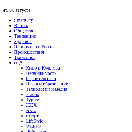
Чт, 06 августа
SmartCity
Власть
Общество
Тенденции
Здоровье
Экономика и бизнес
Происшествия
Транспорт
ещё...
Кино и Культура
Недвижимость
Строительство
Наука и образование
Технологии и медиа
Рынок
Туризм
ЖКХ
Авто
Спорт
LifeStyle
WishList
Добрые дела