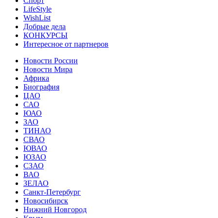
Спорт
LifeStyle
WishList
Добрые дела
КОНКУРСЫ
Интересное от партнеров
Новости России
Новости Мира
Африка
Биография
ЦАО
САО
ЮАО
ЗАО
ТИНАО
СВАО
ЮВАО
ЮЗАО
СЗАО
ВАО
ЗЕЛАО
Санкт-Петербург
Новосибирск
Нижний Новгород