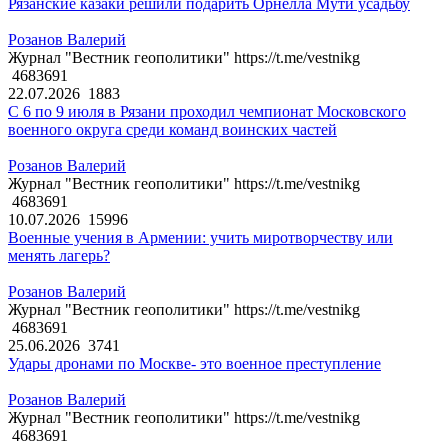
Рязанские казаки решили подарить Орнелла Мути усадьбу
Розанов Валерий
Журнал "Вестник геополитики" https://t.me/vestnikg
4683691
22.07.2026
1883
С 6 по 9 июля в Рязани проходил чемпионат Московского
военного округа среди команд воинских частей
Розанов Валерий
Журнал "Вестник геополитики" https://t.me/vestnikg
4683691
10.07.2026
15996
Военные учения в Армении: учить миротворчеству или
менять лагерь?
Розанов Валерий
Журнал "Вестник геополитики" https://t.me/vestnikg
4683691
25.06.2026
3741
Удары дронами по Москве- это военное преступление
Розанов Валерий
Журнал "Вестник геополитики" https://t.me/vestnikg
4683691