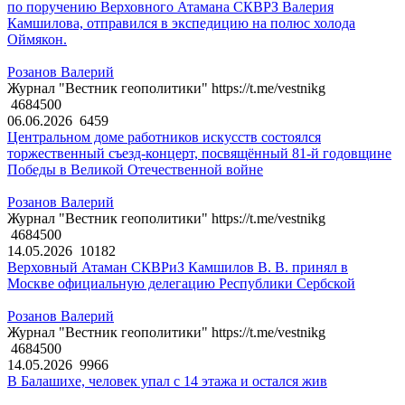
по поручению Верховного Атамана СКВРЗ Валерия
Камшилова, отправился в экспедицию на полюс холода
Оймякон.
Розанов Валерий
Журнал "Вестник геополитики" https://t.me/vestnikg
4684500
06.06.2026
6459
Центральном доме работников искусств состоялся
торжественный съезд-концерт, посвящённый 81-й годовщине
Победы в Великой Отечественной войне
Розанов Валерий
Журнал "Вестник геополитики" https://t.me/vestnikg
4684500
14.05.2026
10182
Верховный Атаман СКВРиЗ Камшилов В. В. принял в
Москве официальную делегацию Республики Сербской
Розанов Валерий
Журнал "Вестник геополитики" https://t.me/vestnikg
4684500
14.05.2026
9966
В Балашихе, человек упал с 14 этажа и остался жив