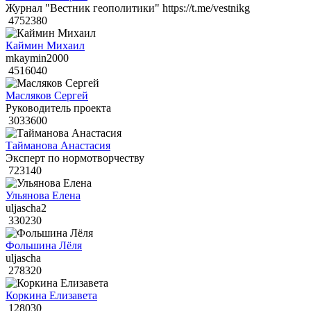
Журнал "Вестник геополитики" https://t.me/vestnikg
4752380
Каймин Михаил
mkaymin2000
4516040
Масляков Сергей
Руководитель проекта
3033600
Тайманова Анастасия
Эксперт по нормотворчеству
723140
Ульянова Елена
uljascha2
330230
Фольшина Лёля
uljascha
278320
Коркина Елизавета
128030