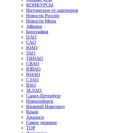
КОНКУРСЫ
Интересное от партнеров
Новости России
Новости Мира
Африка
Биография
ЦАО
САО
ЮАО
ЗАО
ТИНАО
СВАО
ЮВАО
ЮЗАО
СЗАО
ВАО
ЗЕЛАО
Санкт-Петербург
Новосибирск
Нижний Новгород
Крым
Аналоги
Самое дешевое
TOP