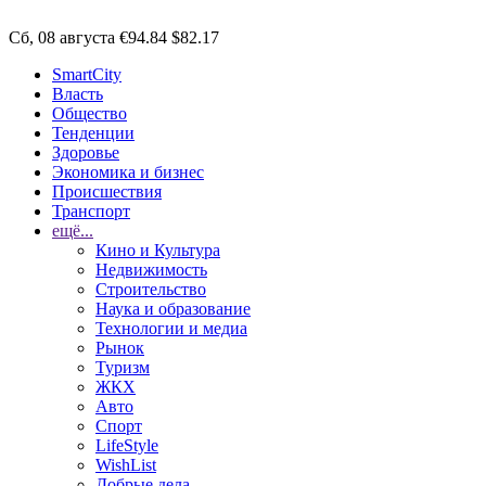
Сб, 08 августа
€94.84
$82.17
SmartCity
Власть
Общество
Тенденции
Здоровье
Экономика и бизнес
Происшествия
Транспорт
ещё...
Кино и Культура
Недвижимость
Строительство
Наука и образование
Технологии и медиа
Рынок
Туризм
ЖКХ
Авто
Спорт
LifeStyle
WishList
Добрые дела