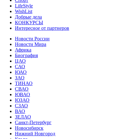
Спорт
LifeStyle
WishList
Добрые дела
КОНКУРСЫ
Интересное от партнеров
Новости России
Новости Мира
Африка
Биография
ЦАО
САО
ЮАО
ЗАО
ТИНАО
СВАО
ЮВАО
ЮЗАО
СЗАО
ВАО
ЗЕЛАО
Санкт-Петербург
Новосибирск
Нижний Новгород