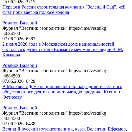
25.06.2026
3715
Первая в России строительная компания "Зеленый Сад", чей
флаг побывает на полюсе холода
Розанов Валерий
Журнал "Вестник геополитики" https://t.me/vestnikg
4684500
07.06.2026
6387
2 июня 2026 года в Московском доме национальностей
состоялся круглый стол «Возьмите меч мой: наследие В. М.
Клыкова
Розанов Валерий
Журнал "Вестник геополитики" https://t.me/vestnikg
4684500
07.06.2026
6429
В Москве, в Доме национальностей, наградили известного
общественного деятеля, юриста-международника Ксению
Фетисову
Розанов Валерий
Журнал "Вестник геополитики" https://t.me/vestnikg
4684500
07.06.2026
6438
Великий русский путешественник, казак Валентин Ефремов,