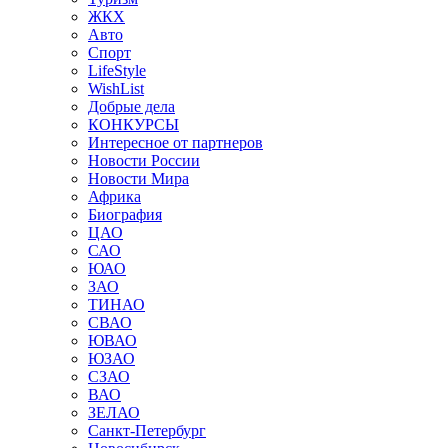
ЖКХ
Авто
Спорт
LifeStyle
WishList
Добрые дела
КОНКУРСЫ
Интересное от партнеров
Новости России
Новости Мира
Африка
Биография
ЦАО
САО
ЮАО
ЗАО
ТИНАО
СВАО
ЮВАО
ЮЗАО
СЗАО
ВАО
ЗЕЛАО
Санкт-Петербург