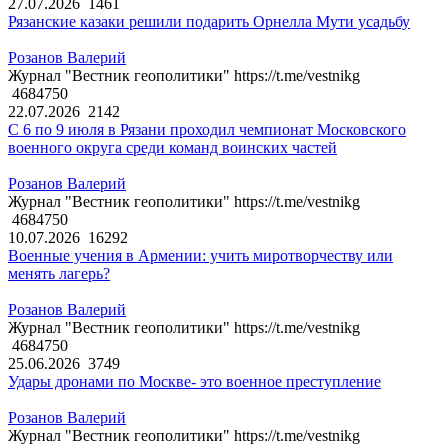
27.07.2026
1461
Рязанские казаки решили подарить Орнелла Мути усадьбу
Розанов Валерий
Журнал "Вестник геополитики" https://t.me/vestnikg
4684750
22.07.2026
2142
С 6 по 9 июля в Рязани проходил чемпионат Московского
военного округа среди команд воинских частей
Розанов Валерий
Журнал "Вестник геополитики" https://t.me/vestnikg
4684750
10.07.2026
16292
Военные учения в Армении: учить миротворчеству или
менять лагерь?
Розанов Валерий
Журнал "Вестник геополитики" https://t.me/vestnikg
4684750
25.06.2026
3749
Удары дронами по Москве- это военное преступление
Розанов Валерий
Журнал "Вестник геополитики" https://t.me/vestnikg