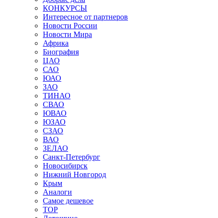
КОНКУРСЫ
Интересное от партнеров
Новости России
Новости Мира
Африка
Биография
ЦАО
САО
ЮАО
ЗАО
ТИНАО
СВАО
ЮВАО
ЮЗАО
СЗАО
ВАО
ЗЕЛАО
Санкт-Петербург
Новосибирск
Нижний Новгород
Крым
Аналоги
Самое дешевое
TOP