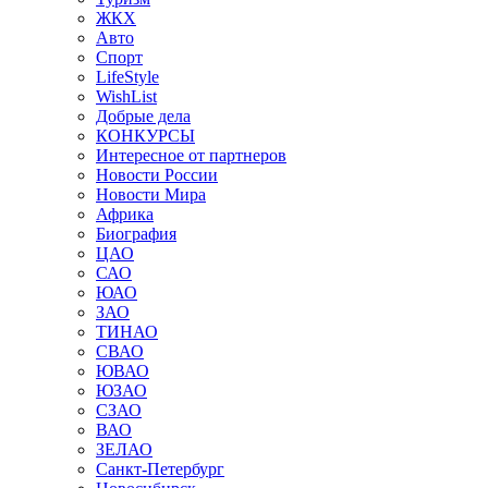
ЖКХ
Авто
Спорт
LifeStyle
WishList
Добрые дела
КОНКУРСЫ
Интересное от партнеров
Новости России
Новости Мира
Африка
Биография
ЦАО
САО
ЮАО
ЗАО
ТИНАО
СВАО
ЮВАО
ЮЗАО
СЗАО
ВАО
ЗЕЛАО
Санкт-Петербург