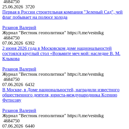
4684750
25.06.2026
3720
Первая в России строительная компания "Зеленый Сад", чей
флаг побывает на полюсе холода
Розанов Валерий
Журнал "Вестник геополитики" https://t.me/vestnikg
4684750
07.06.2026
6392
2 июня 2026 года в Московском доме национальностей
состоялся круглый стол «Возьмите меч мой: наследие В. М.
Клыкова
Розанов Валерий
Журнал "Вестник геополитики" https://t.me/vestnikg
4684750
07.06.2026
6432
В Москве, в Доме национальностей, наградили известного
общественного деятеля, юриста-международника Ксению
Фетисову
Розанов Валерий
Журнал "Вестник геополитики" https://t.me/vestnikg
4684750
07.06.2026
6440