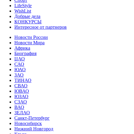
Спорт
LifeStyle
WishList
Добрые дела
КОНКУРСЫ
Интересное от партнеров
Новости России
Новости Мира
Африка
Биография
ЦАО
САО
ЮАО
ЗАО
ТИНАО
СВАО
ЮВАО
ЮЗАО
СЗАО
ВАО
ЗЕЛАО
Санкт-Петербург
Новосибирск
Нижний Новгород