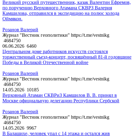
Великий русский путешественник, казак Валентин Ефремов,
по поручению Верховного Атамана СКВРЗ Валерия
Камшилова, отправился в экспедицию на полюс холода
Оймякон.
Розанов Валерий
Журнал "Вестник геополитики" https://t.me/vestnikg
4684750
06.06.2026
6460
Центральном доме работников искусств состоялся
торжественный съезд-концерт, посвящённый 81-й годовщине
Победы в Великой Отечественной войне
Розанов Валерий
Журнал "Вестник геополитики" https://t.me/vestnikg
4684750
14.05.2026
10185
Верховный Атаман СКВРиЗ Камшилов В. В. принял в
Москве официальную делегацию Республики Сербской
Розанов Валерий
Журнал "Вестник геополитики" https://t.me/vestnikg
4684750
14.05.2026
9967
В Балашихе, человек упал с 14 этажа и остался жив