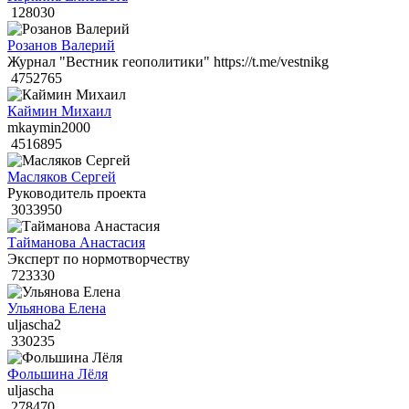
128030
Розанов Валерий
Журнал "Вестник геополитики" https://t.me/vestnikg
4752765
Каймин Михаил
mkaymin2000
4516895
Масляков Сергей
Руководитель проекта
3033950
Тайманова Анастасия
Эксперт по нормотворчеству
723330
Ульянова Елена
uljascha2
330235
Фольшина Лёля
uljascha
278470