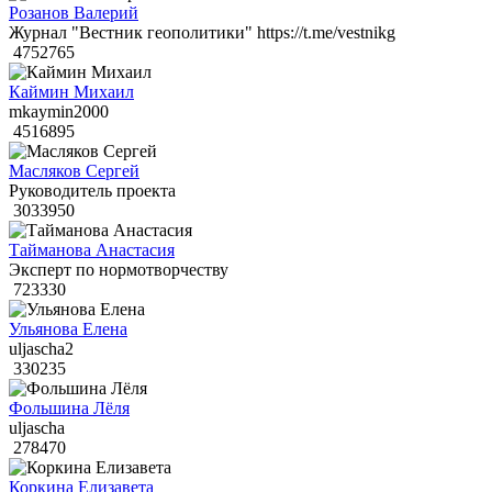
Розанов Валерий
Журнал "Вестник геополитики" https://t.me/vestnikg
4752765
Каймин Михаил
mkaymin2000
4516895
Масляков Сергей
Руководитель проекта
3033950
Тайманова Анастасия
Эксперт по нормотворчеству
723330
Ульянова Елена
uljascha2
330235
Фольшина Лёля
uljascha
278470
Коркина Елизавета