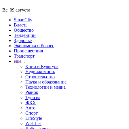
Вс, 09 августа
SmartCity
Власть
Общество
Тенденции
Здоровье
Экономика и бизнес
Происшествия
Транспорт
ещё...
Кино и Культура
Недвижимость
Строительство
Наука и образование
Технологии и медиа
Рынок
Туризм
ЖКХ
Авто
Спорт
LifeStyle
WishList
Добрые дела