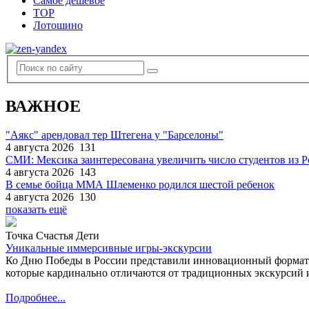
Самое дешевое
TOP
Лотошино
ВАЖНОЕ
"Аякс" арендовал тер Штегена у "Барселоны"
4 августа 2026
131
СМИ: Мексика заинтересована увеличить число студентов из 
4 августа 2026
143
В семье бойца ММА Шлеменко родился шестой ребенок
4 августа 2026
130
показать ещё
Точка Счастья Дети
Уникальные иммерсивные игры-экскурсии
Ко Дню Победы в России представили инновационный формат
которые кардинально отличаются от традиционных экскурсий и
Подробнее...