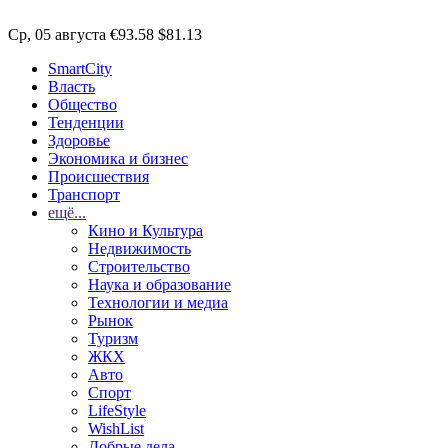
Ср, 05 августа
€93.58
$81.13
SmartCity
Власть
Общество
Тенденции
Здоровье
Экономика и бизнес
Происшествия
Транспорт
ещё...
Кино и Культура
Недвижимость
Строительство
Наука и образование
Технологии и медиа
Рынок
Туризм
ЖКХ
Авто
Спорт
LifeStyle
WishList
Добрые дела