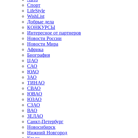
Спорт
LifeStyle
WishList
Добрые дела
КОНКУРСЫ
Интересное от партнеров
Новости России
Новости Мира
Африка
Биография
ЦАО
САО
ЮАО
ЗАО
ТИНАО
СВАО
ЮВАО
ЮЗАО
СЗАО
ВАО
ЗЕЛАО
Санкт-Петербург
Новосибирск
Нижний Новгород