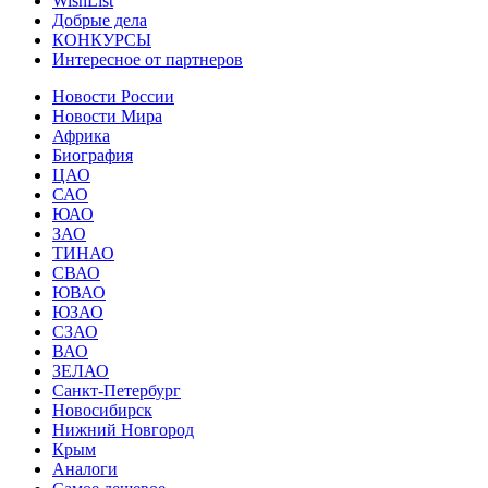
WishList
Добрые дела
КОНКУРСЫ
Интересное от партнеров
Новости России
Новости Мира
Африка
Биография
ЦАО
САО
ЮАО
ЗАО
ТИНАО
СВАО
ЮВАО
ЮЗАО
СЗАО
ВАО
ЗЕЛАО
Санкт-Петербург
Новосибирск
Нижний Новгород
Крым
Аналоги