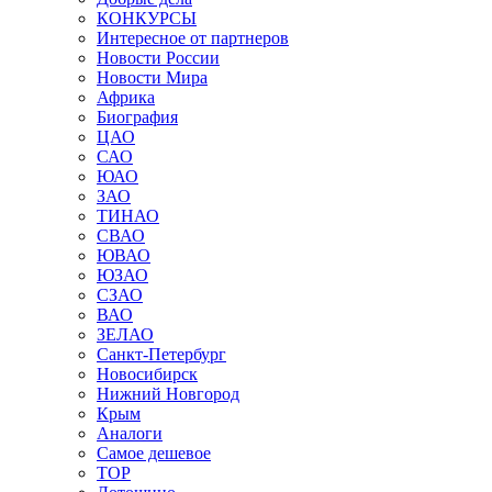
КОНКУРСЫ
Интересное от партнеров
Новости России
Новости Мира
Африка
Биография
ЦАО
САО
ЮАО
ЗАО
ТИНАО
СВАО
ЮВАО
ЮЗАО
СЗАО
ВАО
ЗЕЛАО
Санкт-Петербург
Новосибирск
Нижний Новгород
Крым
Аналоги
Самое дешевое
TOP