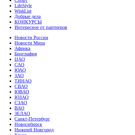
Спорт
LifeStyle
WishList
Добрые дела
КОНКУРСЫ
Интересное от партнеров
Новости России
Новости Мира
Африка
Биография
ЦАО
САО
ЮАО
ЗАО
ТИНАО
СВАО
ЮВАО
ЮЗАО
СЗАО
ВАО
ЗЕЛАО
Санкт-Петербург
Новосибирск
Нижний Новгород