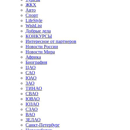
ЖКХ
Авто
Спорт
LifeStyle
WishList
Добрые дела
КОНКУРСЫ
Интересное от партнеров
Новости России
Новости Мира
Африка
Биография
ЦАО
САО
ЮАО
ЗАО
ТИНАО
СВАО
ЮВАО
ЮЗАО
СЗАО
ВАО
ЗЕЛАО
Санкт-Петербург