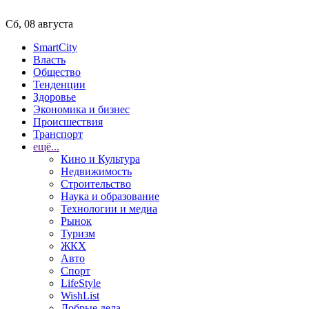
Сб, 08 августа
SmartCity
Власть
Общество
Тенденции
Здоровье
Экономика и бизнес
Происшествия
Транспорт
ещё...
Кино и Культура
Недвижимость
Строительство
Наука и образование
Технологии и медиа
Рынок
Туризм
ЖКХ
Авто
Спорт
LifeStyle
WishList
Добрые дела