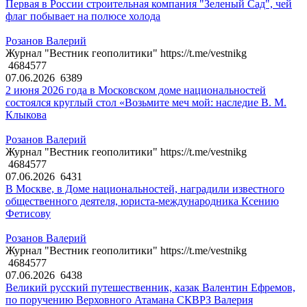
Первая в России строительная компания "Зеленый Сад", чей
флаг побывает на полюсе холода
Розанов Валерий
Журнал "Вестник геополитики" https://t.me/vestnikg
4684577
07.06.2026
6389
2 июня 2026 года в Московском доме национальностей
состоялся круглый стол «Возьмите меч мой: наследие В. М.
Клыкова
Розанов Валерий
Журнал "Вестник геополитики" https://t.me/vestnikg
4684577
07.06.2026
6431
В Москве, в Доме национальностей, наградили известного
общественного деятеля, юриста-международника Ксению
Фетисову
Розанов Валерий
Журнал "Вестник геополитики" https://t.me/vestnikg
4684577
07.06.2026
6438
Великий русский путешественник, казак Валентин Ефремов,
по поручению Верховного Атамана СКВРЗ Валерия