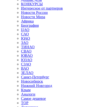
КОНКУРСЫ
Интересное от партнеров
Новости России
Новости Мира
Африка
Биография
ЦАО
САО
ЮАО
ЗАО
ТИНАО
СВАО
ЮВАО
ЮЗАО
СЗАО
ВАО
ЗЕЛАО
Санкт-Петербург
Новосибирск
Нижний Новгород
Крым
Аналоги
Самое дешевое
TOP