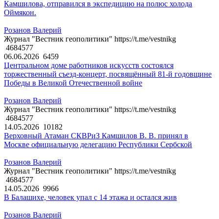
Камшилова, отправился в экспедицию на полюс холода
Оймякон.
Розанов Валерий
Журнал "Вестник геополитики" https://t.me/vestnikg
4684577
06.06.2026
6459
Центральном доме работников искусств состоялся
торжественный съезд-концерт, посвящённый 81-й годовщине
Победы в Великой Отечественной войне
Розанов Валерий
Журнал "Вестник геополитики" https://t.me/vestnikg
4684577
14.05.2026
10182
Верховный Атаман СКВРиЗ Камшилов В. В. принял в
Москве официальную делегацию Республики Сербской
Розанов Валерий
Журнал "Вестник геополитики" https://t.me/vestnikg
4684577
14.05.2026
9966
В Балашихе, человек упал с 14 этажа и остался жив
Розанов Валерий