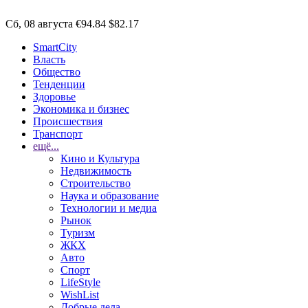
Сб, 08 августа
€94.84
$82.17
SmartCity
Власть
Общество
Тенденции
Здоровье
Экономика и бизнес
Происшествия
Транспорт
ещё...
Кино и Культура
Недвижимость
Строительство
Наука и образование
Технологии и медиа
Рынок
Туризм
ЖКХ
Авто
Спорт
LifeStyle
WishList
Добрые дела