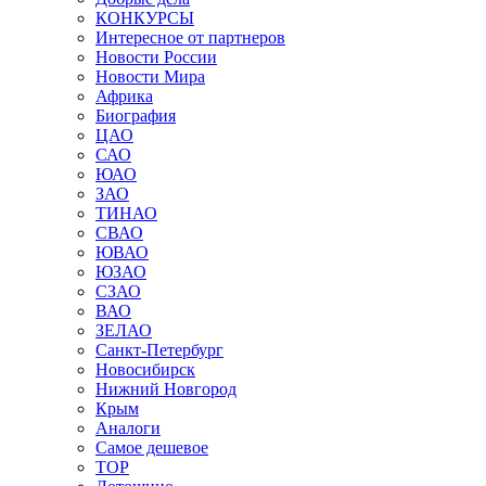
КОНКУРСЫ
Интересное от партнеров
Новости России
Новости Мира
Африка
Биография
ЦАО
САО
ЮАО
ЗАО
ТИНАО
СВАО
ЮВАО
ЮЗАО
СЗАО
ВАО
ЗЕЛАО
Санкт-Петербург
Новосибирск
Нижний Новгород
Крым
Аналоги
Самое дешевое
TOP