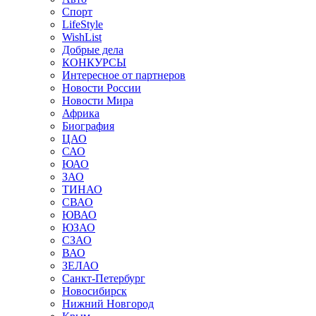
Спорт
LifeStyle
WishList
Добрые дела
КОНКУРСЫ
Интересное от партнеров
Новости России
Новости Мира
Африка
Биография
ЦАО
САО
ЮАО
ЗАО
ТИНАО
СВАО
ЮВАО
ЮЗАО
СЗАО
ВАО
ЗЕЛАО
Санкт-Петербург
Новосибирск
Нижний Новгород