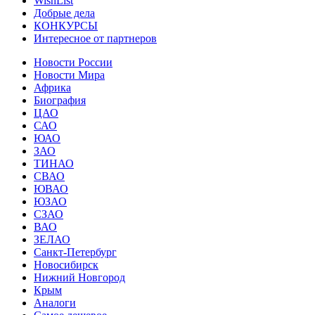
WishList
Добрые дела
КОНКУРСЫ
Интересное от партнеров
Новости России
Новости Мира
Африка
Биография
ЦАО
САО
ЮАО
ЗАО
ТИНАО
СВАО
ЮВАО
ЮЗАО
СЗАО
ВАО
ЗЕЛАО
Санкт-Петербург
Новосибирск
Нижний Новгород
Крым
Аналоги