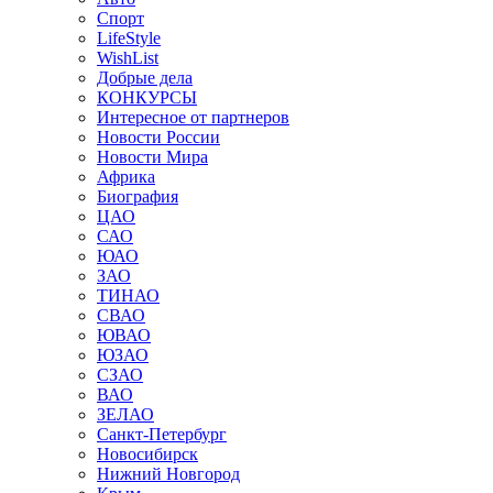
Спорт
LifeStyle
WishList
Добрые дела
КОНКУРСЫ
Интересное от партнеров
Новости России
Новости Мира
Африка
Биография
ЦАО
САО
ЮАО
ЗАО
ТИНАО
СВАО
ЮВАО
ЮЗАО
СЗАО
ВАО
ЗЕЛАО
Санкт-Петербург
Новосибирск
Нижний Новгород