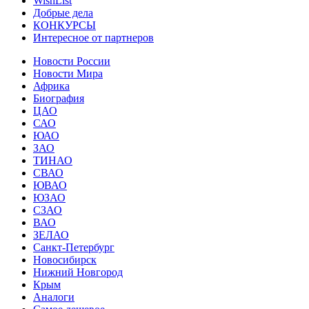
WishList
Добрые дела
КОНКУРСЫ
Интересное от партнеров
Новости России
Новости Мира
Африка
Биография
ЦАО
САО
ЮАО
ЗАО
ТИНАО
СВАО
ЮВАО
ЮЗАО
СЗАО
ВАО
ЗЕЛАО
Санкт-Петербург
Новосибирск
Нижний Новгород
Крым
Аналоги