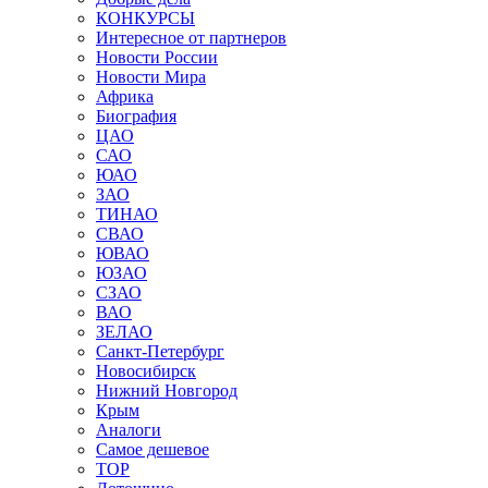
КОНКУРСЫ
Интересное от партнеров
Новости России
Новости Мира
Африка
Биография
ЦАО
САО
ЮАО
ЗАО
ТИНАО
СВАО
ЮВАО
ЮЗАО
СЗАО
ВАО
ЗЕЛАО
Санкт-Петербург
Новосибирск
Нижний Новгород
Крым
Аналоги
Самое дешевое
TOP