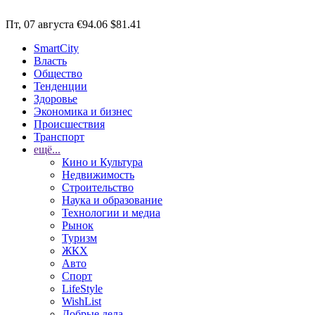
Пт, 07 августа
€94.06
$81.41
SmartCity
Власть
Общество
Тенденции
Здоровье
Экономика и бизнес
Происшествия
Транспорт
ещё...
Кино и Культура
Недвижимость
Строительство
Наука и образование
Технологии и медиа
Рынок
Туризм
ЖКХ
Авто
Спорт
LifeStyle
WishList
Добрые дела