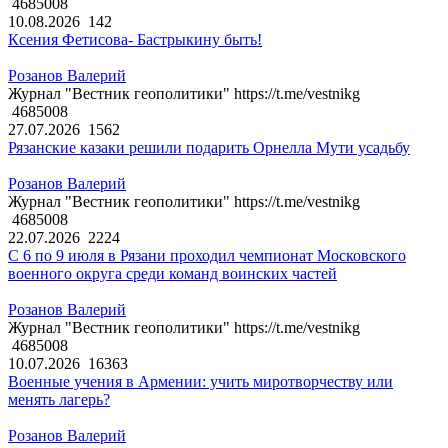
4685008
10.08.2026
142
Ксения Фетисова- Бастрыкину быть!
Розанов Валерий
Журнал "Вестник геополитики" https://t.me/vestnikg
4685008
27.07.2026
1562
Рязанские казаки решили подарить Орнелла Мути усадьбу
Розанов Валерий
Журнал "Вестник геополитики" https://t.me/vestnikg
4685008
22.07.2026
2224
С 6 по 9 июля в Рязани проходил чемпионат Московского
военного округа среди команд воинских частей
Розанов Валерий
Журнал "Вестник геополитики" https://t.me/vestnikg
4685008
10.07.2026
16363
Военные учения в Армении: учить миротворчеству или
менять лагерь?
Розанов Валерий