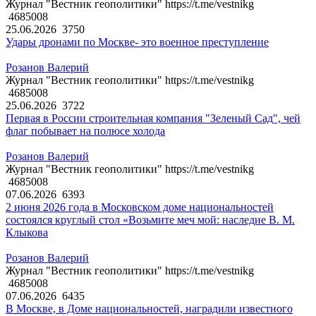
Журнал "Вестник геополитики" https://t.me/vestnikg
4685008
25.06.2026
3750
Удары дронами по Москве- это военное преступление
Розанов Валерий
Журнал "Вестник геополитики" https://t.me/vestnikg
4685008
25.06.2026
3722
Первая в России строительная компания "Зеленый Сад", чей
флаг побывает на полюсе холода
Розанов Валерий
Журнал "Вестник геополитики" https://t.me/vestnikg
4685008
07.06.2026
6393
2 июня 2026 года в Московском доме национальностей
состоялся круглый стол «Возьмите меч мой: наследие В. М.
Клыкова
Розанов Валерий
Журнал "Вестник геополитики" https://t.me/vestnikg
4685008
07.06.2026
6435
В Москве, в Доме национальностей, наградили известного