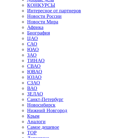
КОНКУРСЫ
Интересное от партнеров
Новости России
Новости Мира
Африка
Биография
ЦАО
САО
ЮАО
ЗАО
ТИНАО
СВАО
ЮВАО
ЮЗАО
СЗАО
ВАО
ЗЕЛАО
Санкт-Петербург
Новосибирск
Нижний Новгород
Крым
Аналоги
Самое дешевое
TOP