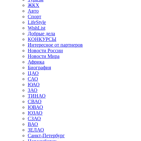
ЖКХ
Авто
Спорт
LifeStyle
WishList
Добрые дела
КОНКУРСЫ
Интересное от партнеров
Новости России
Новости Мира
Африка
Биография
ЦАО
САО
ЮАО
ЗАО
ТИНАО
СВАО
ЮВАО
ЮЗАО
СЗАО
ВАО
ЗЕЛАО
Санкт-Петербург