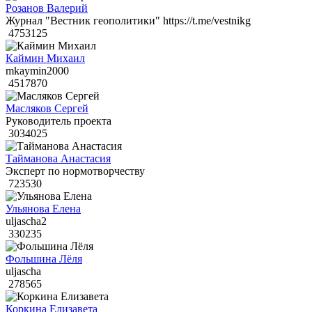
Розанов Валерий
Журнал "Вестник геополитики" https://t.me/vestnikg
4753125
Каймин Михаил
mkaymin2000
4517870
Масляков Сергей
Руководитель проекта
3034025
Тайманова Анастасия
Эксперт по нормотворчеству
723530
Ульянова Елена
uljascha2
330235
Фольшина Лёля
uljascha
278565
Коркина Елизавета