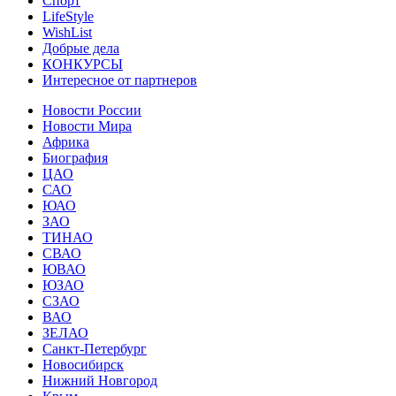
Спорт
LifeStyle
WishList
Добрые дела
КОНКУРСЫ
Интересное от партнеров
Новости России
Новости Мира
Африка
Биография
ЦАО
САО
ЮАО
ЗАО
ТИНАО
СВАО
ЮВАО
ЮЗАО
СЗАО
ВАО
ЗЕЛАО
Санкт-Петербург
Новосибирск
Нижний Новгород