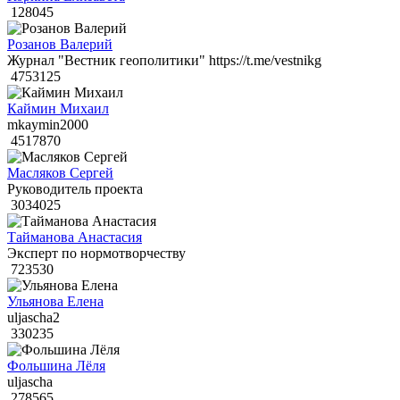
128045
Розанов Валерий
Журнал "Вестник геополитики" https://t.me/vestnikg
4753125
Каймин Михаил
mkaymin2000
4517870
Масляков Сергей
Руководитель проекта
3034025
Тайманова Анастасия
Эксперт по нормотворчеству
723530
Ульянова Елена
uljascha2
330235
Фольшина Лёля
uljascha
278565