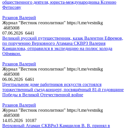
общественного деятеля, юриста-международника Ксению
Фетисову
Розанов Валерий
Журнал "Вестник геополитики" https://t.me/vestnikg
4685008
07.06.2026
6441
Великий русский путешественник, казак Валентин Ефремов,
по поручению Верховного Атамана СКВРЗ Валерия
Камшилова, отправился в экспедицию на полюс холода
Оймякон.
Розанов Валерий
Журнал "Вестник геополитики" https://t.me/vestnikg
4685008
06.06.2026
6461
Центральном доме работников искусств состоялся
торжественный съезд-концерт, посвящённый 81-й годовщине
Победы в Великой Отечественной войне
Розанов Валерий
Журнал "Вестник геополитики" https://t.me/vestnikg
4685008
14.05.2026
10187
Верховный Атаман СКВРиЗ Камшилов В. В. принял в