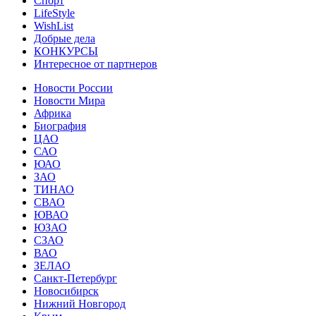
Спорт
LifeStyle
WishList
Добрые дела
КОНКУРСЫ
Интересное от партнеров
Новости России
Новости Мира
Африка
Биография
ЦАО
САО
ЮАО
ЗАО
ТИНАО
СВАО
ЮВАО
ЮЗАО
СЗАО
ВАО
ЗЕЛАО
Санкт-Петербург
Новосибирск
Нижний Новгород