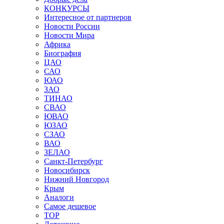
КОНКУРСЫ
Интересное от партнеров
Новости России
Новости Мира
Африка
Биография
ЦАО
САО
ЮАО
ЗАО
ТИНАО
СВАО
ЮВАО
ЮЗАО
СЗАО
ВАО
ЗЕЛАО
Санкт-Петербург
Новосибирск
Нижний Новгород
Крым
Аналоги
Самое дешевое
TOP