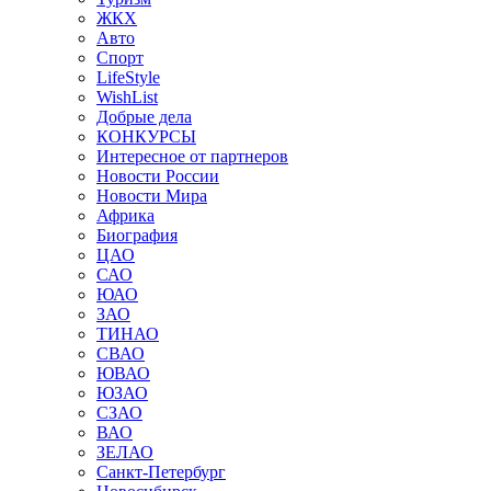
ЖКХ
Авто
Спорт
LifeStyle
WishList
Добрые дела
КОНКУРСЫ
Интересное от партнеров
Новости России
Новости Мира
Африка
Биография
ЦАО
САО
ЮАО
ЗАО
ТИНАО
СВАО
ЮВАО
ЮЗАО
СЗАО
ВАО
ЗЕЛАО
Санкт-Петербург