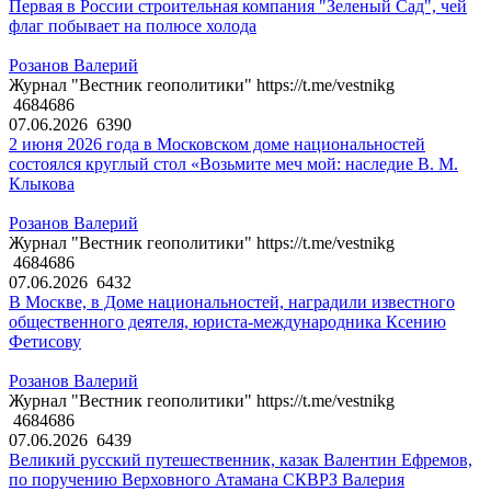
Первая в России строительная компания "Зеленый Сад", чей
флаг побывает на полюсе холода
Розанов Валерий
Журнал "Вестник геополитики" https://t.me/vestnikg
4684686
07.06.2026
6390
2 июня 2026 года в Московском доме национальностей
состоялся круглый стол «Возьмите меч мой: наследие В. М.
Клыкова
Розанов Валерий
Журнал "Вестник геополитики" https://t.me/vestnikg
4684686
07.06.2026
6432
В Москве, в Доме национальностей, наградили известного
общественного деятеля, юриста-международника Ксению
Фетисову
Розанов Валерий
Журнал "Вестник геополитики" https://t.me/vestnikg
4684686
07.06.2026
6439
Великий русский путешественник, казак Валентин Ефремов,
по поручению Верховного Атамана СКВРЗ Валерия