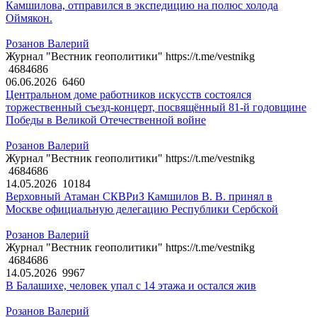
Камшилова, отправился в экспедицию на полюс холода
Оймякон.
Розанов Валерий
Журнал "Вестник геополитики" https://t.me/vestnikg
4684686
06.06.2026
6460
Центральном доме работников искусств состоялся
торжественный съезд-концерт, посвящённый 81-й годовщине
Победы в Великой Отечественной войне
Розанов Валерий
Журнал "Вестник геополитики" https://t.me/vestnikg
4684686
14.05.2026
10184
Верховный Атаман СКВРиЗ Камшилов В. В. принял в
Москве официальную делегацию Республики Сербской
Розанов Валерий
Журнал "Вестник геополитики" https://t.me/vestnikg
4684686
14.05.2026
9967
В Балашихе, человек упал с 14 этажа и остался жив
Розанов Валерий