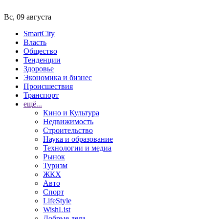
Вс, 09 августа
SmartCity
Власть
Общество
Тенденции
Здоровье
Экономика и бизнес
Происшествия
Транспорт
ещё...
Кино и Культура
Недвижимость
Строительство
Наука и образование
Технологии и медиа
Рынок
Туризм
ЖКХ
Авто
Спорт
LifeStyle
WishList
Добрые дела