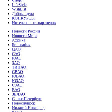
Спорт
LifeStyle
WishList
Добрые дела
КОНКУРСЫ
Интересное от партнеров
Новости России
Новости Мира
Африка
Биография
ЦАО
САО
ЮАО
ЗАО
ТИНАО
СВАО
ЮВАО
ЮЗАО
СЗАО
ВАО
ЗЕЛАО
Санкт-Петербург
Новосибирск
Нижний Новгород