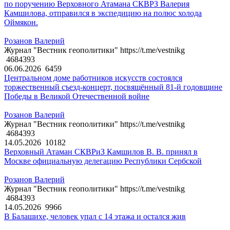
по поручению Верховного Атамана СКВРЗ Валерия
Камшилова, отправился в экспедицию на полюс холода
Оймякон.
Розанов Валерий
Журнал "Вестник геополитики" https://t.me/vestnikg
4684393
06.06.2026
6459
Центральном доме работников искусств состоялся
торжественный съезд-концерт, посвящённый 81-й годовщине
Победы в Великой Отечественной войне
Розанов Валерий
Журнал "Вестник геополитики" https://t.me/vestnikg
4684393
14.05.2026
10182
Верховный Атаман СКВРиЗ Камшилов В. В. принял в
Москве официальную делегацию Республики Сербской
Розанов Валерий
Журнал "Вестник геополитики" https://t.me/vestnikg
4684393
14.05.2026
9966
В Балашихе, человек упал с 14 этажа и остался жив