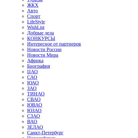
ЖКХ
Авто
Спорт
LifeStyle
WishList
Добрые дела
КОНКУРСЫ
Интересное от партнеров
Новости России
Новости Мира
Африка
Биография
ЦАО
САО
ЮАО
ЗАО
ТИНАО
СВАО
ЮВАО
ЮЗАО
СЗАО
ВАО
ЗЕЛАО
Санкт-Петербург