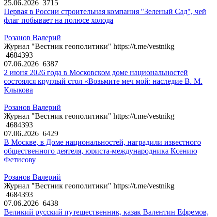
25.06.2026
3715
Первая в России строительная компания "Зеленый Сад", чей
флаг побывает на полюсе холода
Розанов Валерий
Журнал "Вестник геополитики" https://t.me/vestnikg
4684393
07.06.2026
6387
2 июня 2026 года в Московском доме национальностей
состоялся круглый стол «Возьмите меч мой: наследие В. М.
Клыкова
Розанов Валерий
Журнал "Вестник геополитики" https://t.me/vestnikg
4684393
07.06.2026
6429
В Москве, в Доме национальностей, наградили известного
общественного деятеля, юриста-международника Ксению
Фетисову
Розанов Валерий
Журнал "Вестник геополитики" https://t.me/vestnikg
4684393
07.06.2026
6438
Великий русский путешественник, казак Валентин Ефремов,