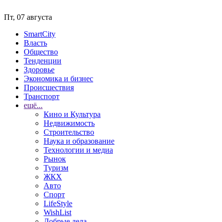
Пт, 07 августа
SmartCity
Власть
Общество
Тенденции
Здоровье
Экономика и бизнес
Происшествия
Транспорт
ещё...
Кино и Культура
Недвижимость
Строительство
Наука и образование
Технологии и медиа
Рынок
Туризм
ЖКХ
Авто
Спорт
LifeStyle
WishList
Добрые дела