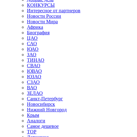
КОНКУРСЫ
Интересное от партнеров
Новости России
Новости Мира
Африка
Биография
ЦАО
САО
ЮАО
ЗАО
ТИНАО
СВАО
ЮВАО
ЮЗАО
СЗАО
ВАО
ЗЕЛАО
Санкт-Петербург
Новосибирск
Нижний Новгород
Крым
Аналоги
Самое дешевое
TOP