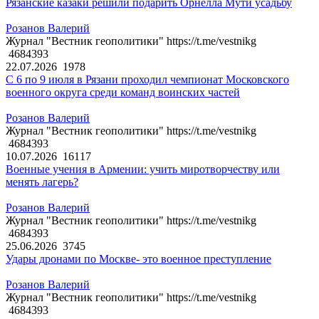
Рязанские казаки решили подарить Орнелла Мути усадьбу
Розанов Валерий
Журнал "Вестник геополитики" https://t.me/vestnikg
4684393
22.07.2026
1978
С 6 по 9 июля в Рязани проходил чемпионат Московского
военного округа среди команд воинских частей
Розанов Валерий
Журнал "Вестник геополитики" https://t.me/vestnikg
4684393
10.07.2026
16117
Военные учения в Армении: учить миротворчеству или
менять лагерь?
Розанов Валерий
Журнал "Вестник геополитики" https://t.me/vestnikg
4684393
25.06.2026
3745
Удары дронами по Москве- это военное преступление
Розанов Валерий
Журнал "Вестник геополитики" https://t.me/vestnikg
4684393