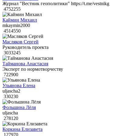
Журнал "Вестник геополитики" https://t.me/vestnikg
4752255
Каймин Михаил
mkaymin2000
4514550
Масляков Сергей
Руководитель проекта
3033245
Тайманова Анастасия
Эксперт по нормотворчеству
722900
Ульянова Елена
uljascha2
330230
Фольшина Лёля
uljascha
278120
Коркина Елизавета
127970