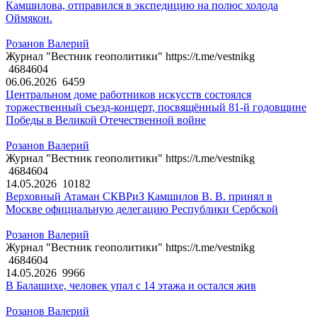
Камшилова, отправился в экспедицию на полюс холода
Оймякон.
Розанов Валерий
Журнал "Вестник геополитики" https://t.me/vestnikg
4684604
06.06.2026
6459
Центральном доме работников искусств состоялся
торжественный съезд-концерт, посвящённый 81-й годовщине
Победы в Великой Отечественной войне
Розанов Валерий
Журнал "Вестник геополитики" https://t.me/vestnikg
4684604
14.05.2026
10182
Верховный Атаман СКВРиЗ Камшилов В. В. принял в
Москве официальную делегацию Республики Сербской
Розанов Валерий
Журнал "Вестник геополитики" https://t.me/vestnikg
4684604
14.05.2026
9966
В Балашихе, человек упал с 14 этажа и остался жив
Розанов Валерий