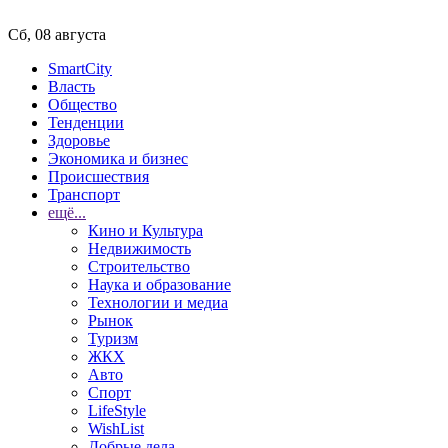
Сб, 08 августа
SmartCity
Власть
Общество
Тенденции
Здоровье
Экономика и бизнес
Происшествия
Транспорт
ещё...
Кино и Культура
Недвижимость
Строительство
Наука и образование
Технологии и медиа
Рынок
Туризм
ЖКХ
Авто
Спорт
LifeStyle
WishList
Добрые дела