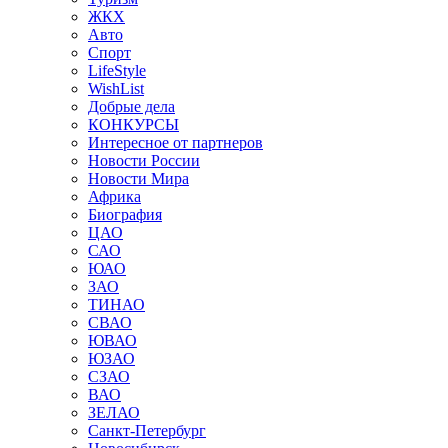
ЖКХ
Авто
Спорт
LifeStyle
WishList
Добрые дела
КОНКУРСЫ
Интересное от партнеров
Новости России
Новости Мира
Африка
Биография
ЦАО
САО
ЮАО
ЗАО
ТИНАО
СВАО
ЮВАО
ЮЗАО
СЗАО
ВАО
ЗЕЛАО
Санкт-Петербург