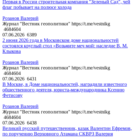
Первая в России строительная компания "Зеленый Сад", чей
флаг побывает на полюсе холода
Розанов Валерий
Журнал "Вестник геополитики" https://t.me/vestnikg
4684604
07.06.2026
6389
2 июня 2026 года в Московском доме национальностей
состоялся круглый стол «Возьмите меч мой: наследие В. М.
Клыкова
Розанов Валерий
Журнал "Вестник геополитики" https://t.me/vestnikg
4684604
07.06.2026
6431
В Москве, в Доме национальностей, наградили известного
общественного деятеля, юриста-международника Ксению
Фетисову
Розанов Валерий
Журнал "Вестник геополитики" https://t.me/vestnikg
4684604
07.06.2026
6438
Великий русский путешественник, казак Валентин Ефремов,
по поручению Верховного Атамана СКВРЗ Валерия