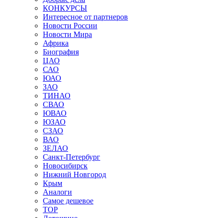
КОНКУРСЫ
Интересное от партнеров
Новости России
Новости Мира
Африка
Биография
ЦАО
САО
ЮАО
ЗАО
ТИНАО
СВАО
ЮВАО
ЮЗАО
СЗАО
ВАО
ЗЕЛАО
Санкт-Петербург
Новосибирск
Нижний Новгород
Крым
Аналоги
Самое дешевое
TOP