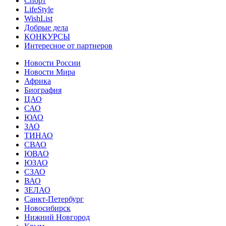
Спорт
LifeStyle
WishList
Добрые дела
КОНКУРСЫ
Интересное от партнеров
Новости России
Новости Мира
Африка
Биография
ЦАО
САО
ЮАО
ЗАО
ТИНАО
СВАО
ЮВАО
ЮЗАО
СЗАО
ВАО
ЗЕЛАО
Санкт-Петербург
Новосибирск
Нижний Новгород