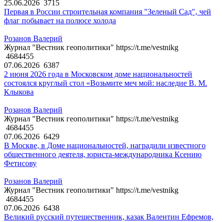
25.06.2026
3715
Первая в России строительная компания "Зеленый Сад", чей
флаг побывает на полюсе холода
Розанов Валерий
Журнал "Вестник геополитики" https://t.me/vestnikg
4684455
07.06.2026
6387
2 июня 2026 года в Московском доме национальностей
состоялся круглый стол «Возьмите меч мой: наследие В. М.
Клыкова
Розанов Валерий
Журнал "Вестник геополитики" https://t.me/vestnikg
4684455
07.06.2026
6429
В Москве, в Доме национальностей, наградили известного
общественного деятеля, юриста-международника Ксению
Фетисову
Розанов Валерий
Журнал "Вестник геополитики" https://t.me/vestnikg
4684455
07.06.2026
6438
Великий русский путешественник, казак Валентин Ефремов,