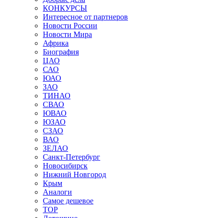
КОНКУРСЫ
Интересное от партнеров
Новости России
Новости Мира
Африка
Биография
ЦАО
САО
ЮАО
ЗАО
ТИНАО
СВАО
ЮВАО
ЮЗАО
СЗАО
ВАО
ЗЕЛАО
Санкт-Петербург
Новосибирск
Нижний Новгород
Крым
Аналоги
Самое дешевое
TOP