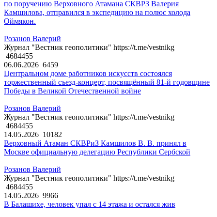
по поручению Верховного Атамана СКВРЗ Валерия
Камшилова, отправился в экспедицию на полюс холода
Оймякон.
Розанов Валерий
Журнал "Вестник геополитики" https://t.me/vestnikg
4684455
06.06.2026
6459
Центральном доме работников искусств состоялся
торжественный съезд-концерт, посвящённый 81-й годовщине
Победы в Великой Отечественной войне
Розанов Валерий
Журнал "Вестник геополитики" https://t.me/vestnikg
4684455
14.05.2026
10182
Верховный Атаман СКВРиЗ Камшилов В. В. принял в
Москве официальную делегацию Республики Сербской
Розанов Валерий
Журнал "Вестник геополитики" https://t.me/vestnikg
4684455
14.05.2026
9966
В Балашихе, человек упал с 14 этажа и остался жив