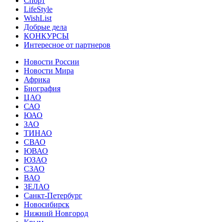
Спорт
LifeStyle
WishList
Добрые дела
КОНКУРСЫ
Интересное от партнеров
Новости России
Новости Мира
Африка
Биография
ЦАО
САО
ЮАО
ЗАО
ТИНАО
СВАО
ЮВАО
ЮЗАО
СЗАО
ВАО
ЗЕЛАО
Санкт-Петербург
Новосибирск
Нижний Новгород