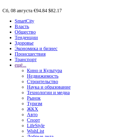
Сб, 08 августа
€94.84
$82.17
SmartCity
Власть
Общество
Тенденции
Здоровье
Экономика и бизнес
Происшествия
Транспорт
ещё...
Кино и Культура
Недвижимость
Строительство
Наука и образование
Технологии и медиа
Рынок
Туризм
ЖКХ
Авто
Спорт
LifeStyle
WishList
Добрые дела