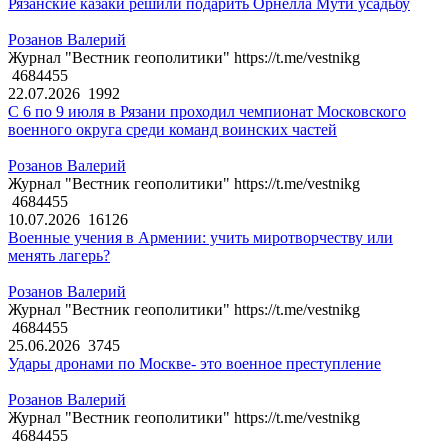
Рязанские казаки решили подарить Орнелла Мути усадьбу
Розанов Валерий
Журнал "Вестник геополитики" https://t.me/vestnikg
4684455
22.07.2026
1992
С 6 по 9 июля в Рязани проходил чемпионат Московского
военного округа среди команд воинских частей
Розанов Валерий
Журнал "Вестник геополитики" https://t.me/vestnikg
4684455
10.07.2026
16126
Военные учения в Армении: учить миротворчеству или
менять лагерь?
Розанов Валерий
Журнал "Вестник геополитики" https://t.me/vestnikg
4684455
25.06.2026
3745
Удары дронами по Москве- это военное преступление
Розанов Валерий
Журнал "Вестник геополитики" https://t.me/vestnikg
4684455