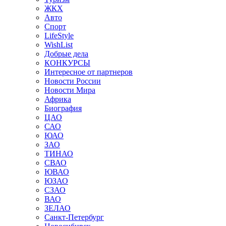
ЖКХ
Авто
Спорт
LifeStyle
WishList
Добрые дела
КОНКУРСЫ
Интересное от партнеров
Новости России
Новости Мира
Африка
Биография
ЦАО
САО
ЮАО
ЗАО
ТИНАО
СВАО
ЮВАО
ЮЗАО
СЗАО
ВАО
ЗЕЛАО
Санкт-Петербург