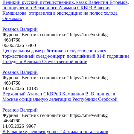
Великий русский путешественник, казак Валентин Ефремов,
по поручению Верховного Атамана СКВРЗ Валерия
Камшилова, отправился в экспедицию на полюс холода
Оймякон.
Розанов Валерий
Журнал "Вестник геополитики" https://t.me/vestnikg
4684760
06.06.2026
6460
Центральном доме работников искусств состоялся
торжественный съезд-концерт, посвящённый 81-й годовщине
Победы в Великой Отечественной войне
Розанов Валерий
Журнал "Вестник геополитики" https://t.me/vestnikg
4684760
14.05.2026
10185
Верховный Атаман СКВРиЗ Камшилов В. В. принял в
Москве официальную делегацию Республики Сербской
Розанов Валерий
Журнал "Вестник геополитики" https://t.me/vestnikg
4684760
14.05.2026
9967
В Балашихе, человек упал с 14 этажа и остался жив