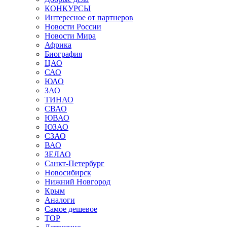
КОНКУРСЫ
Интересное от партнеров
Новости России
Новости Мира
Африка
Биография
ЦАО
САО
ЮАО
ЗАО
ТИНАО
СВАО
ЮВАО
ЮЗАО
СЗАО
ВАО
ЗЕЛАО
Санкт-Петербург
Новосибирск
Нижний Новгород
Крым
Аналоги
Самое дешевое
TOP