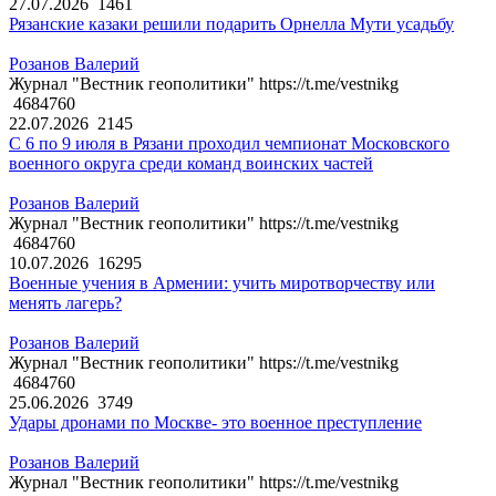
27.07.2026
1461
Рязанские казаки решили подарить Орнелла Мути усадьбу
Розанов Валерий
Журнал "Вестник геополитики" https://t.me/vestnikg
4684760
22.07.2026
2145
С 6 по 9 июля в Рязани проходил чемпионат Московского
военного округа среди команд воинских частей
Розанов Валерий
Журнал "Вестник геополитики" https://t.me/vestnikg
4684760
10.07.2026
16295
Военные учения в Армении: учить миротворчеству или
менять лагерь?
Розанов Валерий
Журнал "Вестник геополитики" https://t.me/vestnikg
4684760
25.06.2026
3749
Удары дронами по Москве- это военное преступление
Розанов Валерий
Журнал "Вестник геополитики" https://t.me/vestnikg