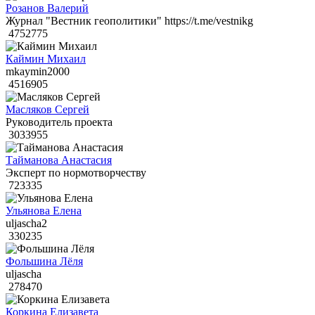
Розанов Валерий
Журнал "Вестник геополитики" https://t.me/vestnikg
4752775
Каймин Михаил
mkaymin2000
4516905
Масляков Сергей
Руководитель проекта
3033955
Тайманова Анастасия
Эксперт по нормотворчеству
723335
Ульянова Елена
uljascha2
330235
Фольшина Лёля
uljascha
278470
Коркина Елизавета