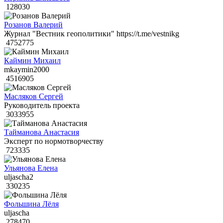
128030
Розанов Валерий
Журнал "Вестник геополитики" https://t.me/vestnikg
4752775
Каймин Михаил
mkaymin2000
4516905
Масляков Сергей
Руководитель проекта
3033955
Тайманова Анастасия
Эксперт по нормотворчеству
723335
Ульянова Елена
uljascha2
330235
Фольшина Лёля
uljascha
278470