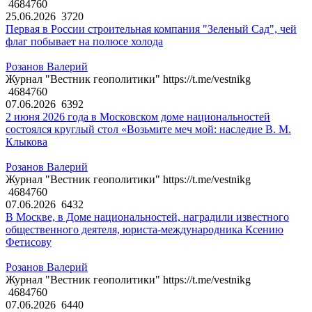
4684760
25.06.2026
3720
Первая в России строительная компания "Зеленый Сад", чей
флаг побывает на полюсе холода
Розанов Валерий
Журнал "Вестник геополитики" https://t.me/vestnikg
4684760
07.06.2026
6392
2 июня 2026 года в Московском доме национальностей
состоялся круглый стол «Возьмите меч мой: наследие В. М.
Клыкова
Розанов Валерий
Журнал "Вестник геополитики" https://t.me/vestnikg
4684760
07.06.2026
6432
В Москве, в Доме национальностей, наградили известного
общественного деятеля, юриста-международника Ксению
Фетисову
Розанов Валерий
Журнал "Вестник геополитики" https://t.me/vestnikg
4684760
07.06.2026
6440