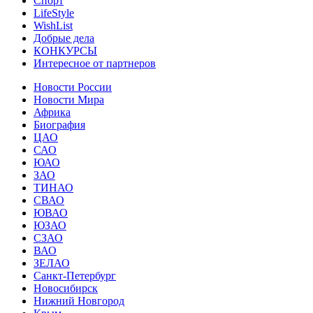
Спорт
LifeStyle
WishList
Добрые дела
КОНКУРСЫ
Интересное от партнеров
Новости России
Новости Мира
Африка
Биография
ЦАО
САО
ЮАО
ЗАО
ТИНАО
СВАО
ЮВАО
ЮЗАО
СЗАО
ВАО
ЗЕЛАО
Санкт-Петербург
Новосибирск
Нижний Новгород