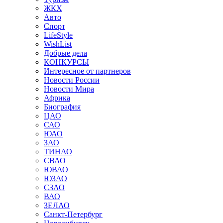
ЖКХ
Авто
Спорт
LifeStyle
WishList
Добрые дела
КОНКУРСЫ
Интересное от партнеров
Новости России
Новости Мира
Африка
Биография
ЦАО
САО
ЮАО
ЗАО
ТИНАО
СВАО
ЮВАО
ЮЗАО
СЗАО
ВАО
ЗЕЛАО
Санкт-Петербург