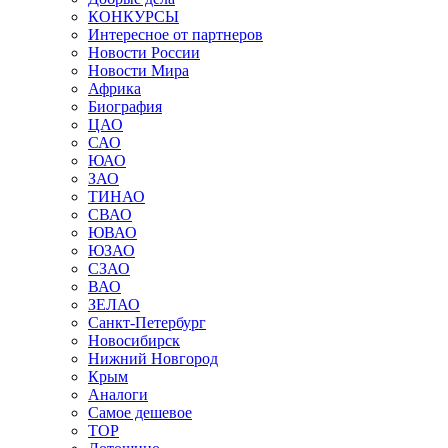
КОНКУРСЫ
Интересное от партнеров
Новости России
Новости Мира
Африка
Биография
ЦАО
САО
ЮАО
ЗАО
ТИНАО
СВАО
ЮВАО
ЮЗАО
СЗАО
ВАО
ЗЕЛАО
Санкт-Петербург
Новосибирск
Нижний Новгород
Крым
Аналоги
Самое дешевое
TOP