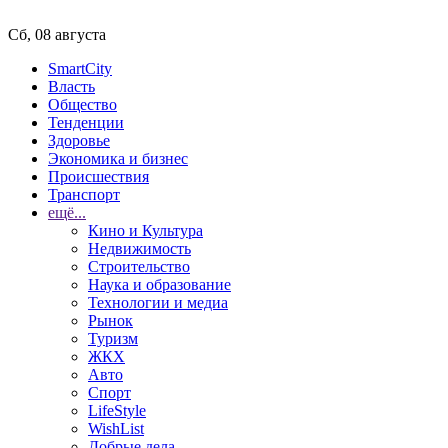
Сб, 08 августа
SmartCity
Власть
Общество
Тенденции
Здоровье
Экономика и бизнес
Происшествия
Транспорт
ещё...
Кино и Культура
Недвижимость
Строительство
Наука и образование
Технологии и медиа
Рынок
Туризм
ЖКХ
Авто
Спорт
LifeStyle
WishList
Добрые дела