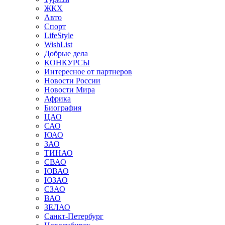
ЖКХ
Авто
Спорт
LifeStyle
WishList
Добрые дела
КОНКУРСЫ
Интересное от партнеров
Новости России
Новости Мира
Африка
Биография
ЦАО
САО
ЮАО
ЗАО
ТИНАО
СВАО
ЮВАО
ЮЗАО
СЗАО
ВАО
ЗЕЛАО
Санкт-Петербург