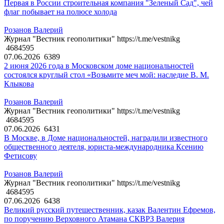
Первая в России строительная компания "Зеленый Сад", чей
флаг побывает на полюсе холода
Розанов Валерий
Журнал "Вестник геополитики" https://t.me/vestnikg
4684595
07.06.2026
6389
2 июня 2026 года в Московском доме национальностей
состоялся круглый стол «Возьмите меч мой: наследие В. М.
Клыкова
Розанов Валерий
Журнал "Вестник геополитики" https://t.me/vestnikg
4684595
07.06.2026
6431
В Москве, в Доме национальностей, наградили известного
общественного деятеля, юриста-международника Ксению
Фетисову
Розанов Валерий
Журнал "Вестник геополитики" https://t.me/vestnikg
4684595
07.06.2026
6438
Великий русский путешественник, казак Валентин Ефремов,
по поручению Верховного Атамана СКВРЗ Валерия