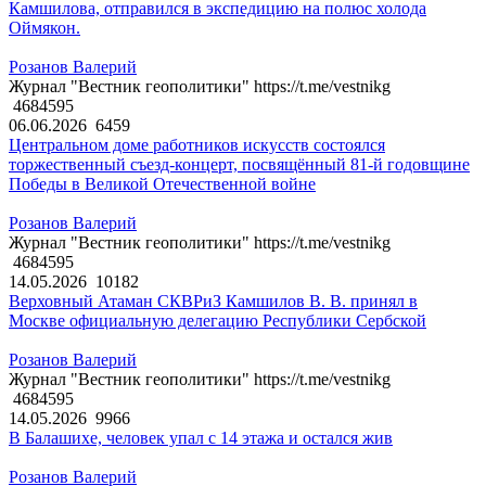
Камшилова, отправился в экспедицию на полюс холода
Оймякон.
Розанов Валерий
Журнал "Вестник геополитики" https://t.me/vestnikg
4684595
06.06.2026
6459
Центральном доме работников искусств состоялся
торжественный съезд-концерт, посвящённый 81-й годовщине
Победы в Великой Отечественной войне
Розанов Валерий
Журнал "Вестник геополитики" https://t.me/vestnikg
4684595
14.05.2026
10182
Верховный Атаман СКВРиЗ Камшилов В. В. принял в
Москве официальную делегацию Республики Сербской
Розанов Валерий
Журнал "Вестник геополитики" https://t.me/vestnikg
4684595
14.05.2026
9966
В Балашихе, человек упал с 14 этажа и остался жив
Розанов Валерий