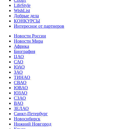
Спорт
LifeStyle
WishList
Добрые дела
КОНКУРСЫ
Интересное от партнеров
Новости России
Новости Мира
Африка
Биография
ЦАО
САО
ЮАО
ЗАО
ТИНАО
СВАО
ЮВАО
ЮЗАО
СЗАО
ВАО
ЗЕЛАО
Санкт-Петербург
Новосибирск
Нижний Новгород