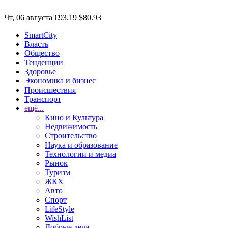
Чт, 06 августа
€93.19
$80.93
SmartCity
Власть
Общество
Тенденции
Здоровье
Экономика и бизнес
Происшествия
Транспорт
ещё...
Кино и Культура
Недвижимость
Строительство
Наука и образование
Технологии и медиа
Рынок
Туризм
ЖКХ
Авто
Спорт
LifeStyle
WishList
Добрые дела