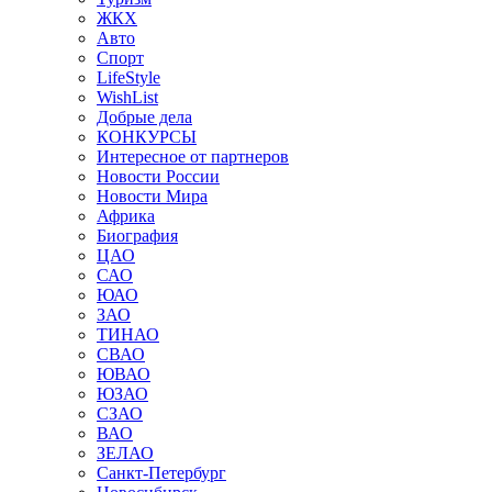
ЖКХ
Авто
Спорт
LifeStyle
WishList
Добрые дела
КОНКУРСЫ
Интересное от партнеров
Новости России
Новости Мира
Африка
Биография
ЦАО
САО
ЮАО
ЗАО
ТИНАО
СВАО
ЮВАО
ЮЗАО
СЗАО
ВАО
ЗЕЛАО
Санкт-Петербург