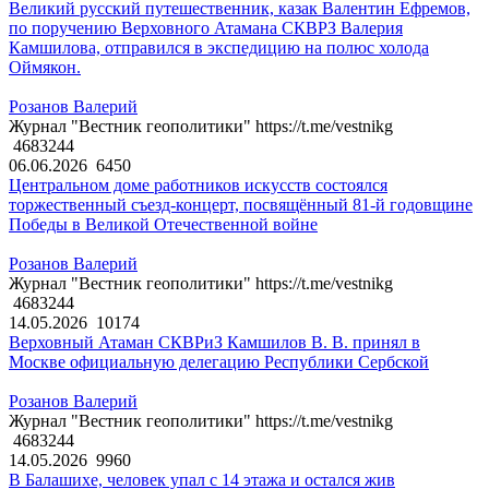
Великий русский путешественник, казак Валентин Ефремов,
по поручению Верховного Атамана СКВРЗ Валерия
Камшилова, отправился в экспедицию на полюс холода
Оймякон.
Розанов Валерий
Журнал "Вестник геополитики" https://t.me/vestnikg
4683244
06.06.2026
6450
Центральном доме работников искусств состоялся
торжественный съезд-концерт, посвящённый 81-й годовщине
Победы в Великой Отечественной войне
Розанов Валерий
Журнал "Вестник геополитики" https://t.me/vestnikg
4683244
14.05.2026
10174
Верховный Атаман СКВРиЗ Камшилов В. В. принял в
Москве официальную делегацию Республики Сербской
Розанов Валерий
Журнал "Вестник геополитики" https://t.me/vestnikg
4683244
14.05.2026
9960
В Балашихе, человек упал с 14 этажа и остался жив