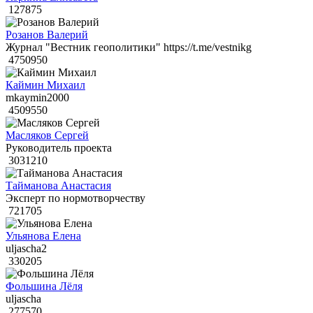
127875
Розанов Валерий
Журнал "Вестник геополитики" https://t.me/vestnikg
4750950
Каймин Михаил
mkaymin2000
4509550
Масляков Сергей
Руководитель проекта
3031210
Тайманова Анастасия
Эксперт по нормотворчеству
721705
Ульянова Елена
uljascha2
330205
Фольшина Лёля
uljascha
277570