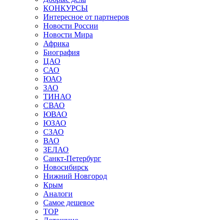
КОНКУРСЫ
Интересное от партнеров
Новости России
Новости Мира
Африка
Биография
ЦАО
САО
ЮАО
ЗАО
ТИНАО
СВАО
ЮВАО
ЮЗАО
СЗАО
ВАО
ЗЕЛАО
Санкт-Петербург
Новосибирск
Нижний Новгород
Крым
Аналоги
Самое дешевое
TOP