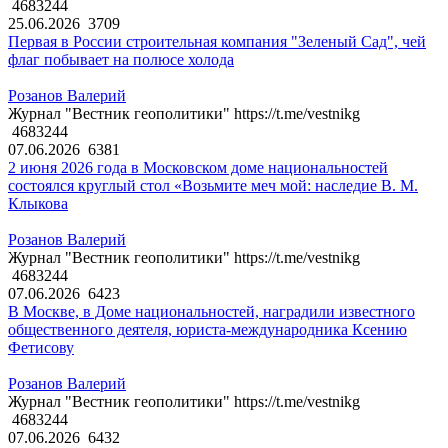
4683244
25.06.2026
3709
Первая в России строительная компания "Зеленый Сад", чей
флаг побывает на полюсе холода
Розанов Валерий
Журнал "Вестник геополитики" https://t.me/vestnikg
4683244
07.06.2026
6381
2 июня 2026 года в Московском доме национальностей
состоялся круглый стол «Возьмите меч мой: наследие В. М.
Клыкова
Розанов Валерий
Журнал "Вестник геополитики" https://t.me/vestnikg
4683244
07.06.2026
6423
В Москве, в Доме национальностей, наградили известного
общественного деятеля, юриста-международника Ксению
Фетисову
Розанов Валерий
Журнал "Вестник геополитики" https://t.me/vestnikg
4683244
07.06.2026
6432