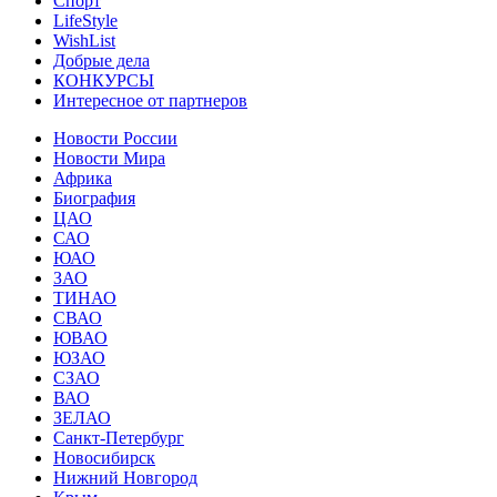
Спорт
LifeStyle
WishList
Добрые дела
КОНКУРСЫ
Интересное от партнеров
Новости России
Новости Мира
Африка
Биография
ЦАО
САО
ЮАО
ЗАО
ТИНАО
СВАО
ЮВАО
ЮЗАО
СЗАО
ВАО
ЗЕЛАО
Санкт-Петербург
Новосибирск
Нижний Новгород