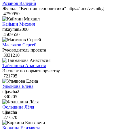
Розанов Валерий
Журнал "Вестник геополитики" https://t.me/vestnikg
4750950
Каймин Михаил
mkaymin2000
4509550
Масляков Сергей
Руководитель проекта
3031210
Тайманова Анастасия
Эксперт по нормотворчеству
721705
Ульянова Елена
uljascha2
330205
Фольшина Лёля
uljascha
277570
Коркина Елизавета