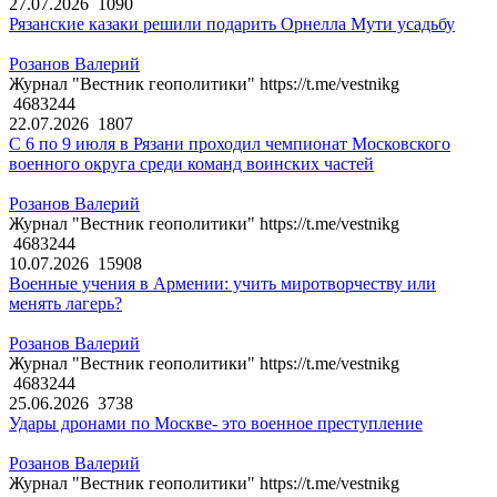
27.07.2026
1090
Рязанские казаки решили подарить Орнелла Мути усадьбу
Розанов Валерий
Журнал "Вестник геополитики" https://t.me/vestnikg
4683244
22.07.2026
1807
С 6 по 9 июля в Рязани проходил чемпионат Московского
военного округа среди команд воинских частей
Розанов Валерий
Журнал "Вестник геополитики" https://t.me/vestnikg
4683244
10.07.2026
15908
Военные учения в Армении: учить миротворчеству или
менять лагерь?
Розанов Валерий
Журнал "Вестник геополитики" https://t.me/vestnikg
4683244
25.06.2026
3738
Удары дронами по Москве- это военное преступление
Розанов Валерий
Журнал "Вестник геополитики" https://t.me/vestnikg