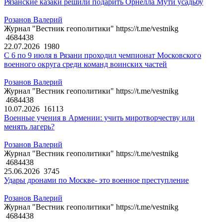
Рязанские казаки решили подарить Орнелла Мути усадьбу
Розанов Валерий
Журнал "Вестник геополитики" https://t.me/vestnikg
4684438
22.07.2026
1980
С 6 по 9 июля в Рязани проходил чемпионат Московского
военного округа среди команд воинских частей
Розанов Валерий
Журнал "Вестник геополитики" https://t.me/vestnikg
4684438
10.07.2026
16113
Военные учения в Армении: учить миротворчеству или
менять лагерь?
Розанов Валерий
Журнал "Вестник геополитики" https://t.me/vestnikg
4684438
25.06.2026
3745
Удары дронами по Москве- это военное преступление
Розанов Валерий
Журнал "Вестник геополитики" https://t.me/vestnikg
4684438