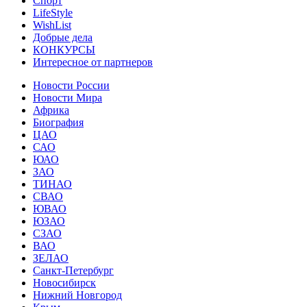
Спорт
LifeStyle
WishList
Добрые дела
КОНКУРСЫ
Интересное от партнеров
Новости России
Новости Мира
Африка
Биография
ЦАО
САО
ЮАО
ЗАО
ТИНАО
СВАО
ЮВАО
ЮЗАО
СЗАО
ВАО
ЗЕЛАО
Санкт-Петербург
Новосибирск
Нижний Новгород