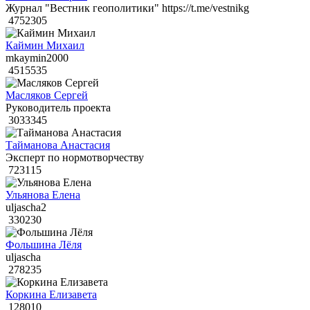
Журнал "Вестник геополитики" https://t.me/vestnikg
4752305
Каймин Михаил
mkaymin2000
4515535
Масляков Сергей
Руководитель проекта
3033345
Тайманова Анастасия
Эксперт по нормотворчеству
723115
Ульянова Елена
uljascha2
330230
Фольшина Лёля
uljascha
278235
Коркина Елизавета
128010