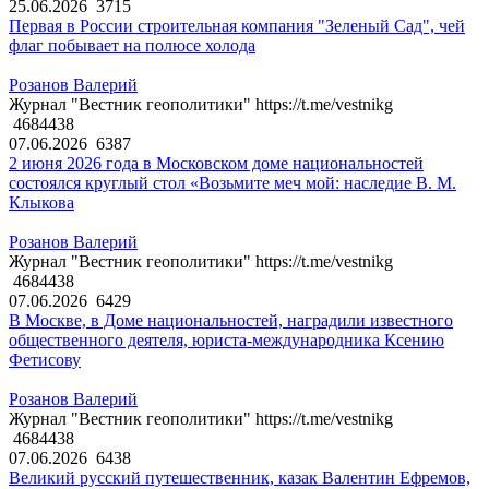
25.06.2026
3715
Первая в России строительная компания "Зеленый Сад", чей
флаг побывает на полюсе холода
Розанов Валерий
Журнал "Вестник геополитики" https://t.me/vestnikg
4684438
07.06.2026
6387
2 июня 2026 года в Московском доме национальностей
состоялся круглый стол «Возьмите меч мой: наследие В. М.
Клыкова
Розанов Валерий
Журнал "Вестник геополитики" https://t.me/vestnikg
4684438
07.06.2026
6429
В Москве, в Доме национальностей, наградили известного
общественного деятеля, юриста-международника Ксению
Фетисову
Розанов Валерий
Журнал "Вестник геополитики" https://t.me/vestnikg
4684438
07.06.2026
6438
Великий русский путешественник, казак Валентин Ефремов,