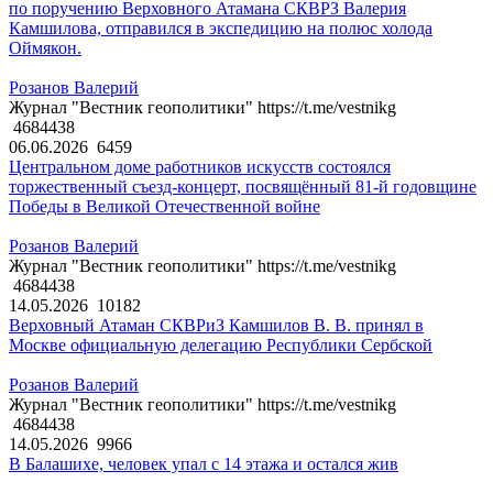
по поручению Верховного Атамана СКВРЗ Валерия
Камшилова, отправился в экспедицию на полюс холода
Оймякон.
Розанов Валерий
Журнал "Вестник геополитики" https://t.me/vestnikg
4684438
06.06.2026
6459
Центральном доме работников искусств состоялся
торжественный съезд-концерт, посвящённый 81-й годовщине
Победы в Великой Отечественной войне
Розанов Валерий
Журнал "Вестник геополитики" https://t.me/vestnikg
4684438
14.05.2026
10182
Верховный Атаман СКВРиЗ Камшилов В. В. принял в
Москве официальную делегацию Республики Сербской
Розанов Валерий
Журнал "Вестник геополитики" https://t.me/vestnikg
4684438
14.05.2026
9966
В Балашихе, человек упал с 14 этажа и остался жив