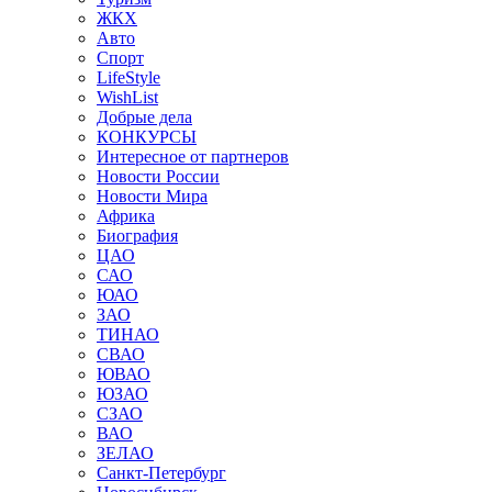
ЖКХ
Авто
Спорт
LifeStyle
WishList
Добрые дела
КОНКУРСЫ
Интересное от партнеров
Новости России
Новости Мира
Африка
Биография
ЦАО
САО
ЮАО
ЗАО
ТИНАО
СВАО
ЮВАО
ЮЗАО
СЗАО
ВАО
ЗЕЛАО
Санкт-Петербург