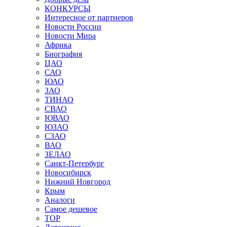
КОНКУРСЫ
Интересное от партнеров
Новости России
Новости Мира
Африка
Биография
ЦАО
САО
ЮАО
ЗАО
ТИНАО
СВАО
ЮВАО
ЮЗАО
СЗАО
ВАО
ЗЕЛАО
Санкт-Петербург
Новосибирск
Нижний Новгород
Крым
Аналоги
Самое дешевое
TOP