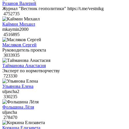
Розанов Валерий
Журнал "Вестник геополитики" https://t.me/vestnikg
4752735
Каймин Михаил
mkaymin2000
4516895
Масляков Сергей
Руководитель проекта
3033935
Тайманова Анастасия
Эксперт по нормотворчеству
723330
Ульянова Елена
uljascha2
330235
Фольшина Лёля
uljascha
278470
Коркина Елизавета