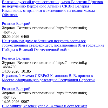
Великий русский путешественник, казак Валентин Ефремов,
по поручению Верховного Атамана СКВРЗ Валерия
Камшилова, отправился в экспедицию на полюс холода
Оймякон.
Розанов Валерий
Журнал "Вестник геополитики" https://t.me/vestnikg
4684730
06.06.2026
6460
Центральном доме работников искусств состоялся
торжественный съезд-концерт, посвящённый 81-й годовщине
Победы в Великой Отечественной войне
Розанов Валерий
Журнал "Вестник геополитики" https://t.me/vestnikg
4684730
14.05.2026
10185
Верховный Атаман СКВРиЗ Камшилов В. В. принял в
Москве официальную делегацию Республики Сербской
Розанов Валерий
Журнал "Вестник геополитики" https://t.me/vestnikg
4684730
14.05.2026
9967
В Балашихе, человек упал с 14 этажа и остался жив