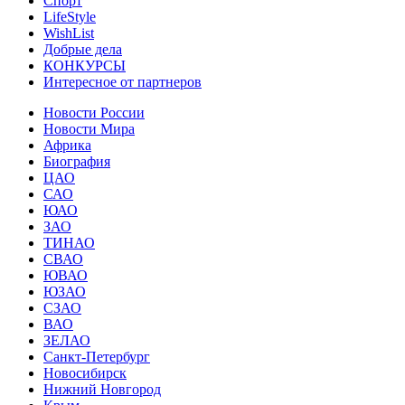
Спорт
LifeStyle
WishList
Добрые дела
КОНКУРСЫ
Интересное от партнеров
Новости России
Новости Мира
Африка
Биография
ЦАО
САО
ЮАО
ЗАО
ТИНАО
СВАО
ЮВАО
ЮЗАО
СЗАО
ВАО
ЗЕЛАО
Санкт-Петербург
Новосибирск
Нижний Новгород