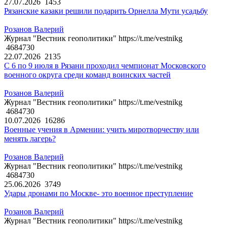
27.07.2026
1453
Рязанские казаки решили подарить Орнелла Мути усадьбу
Розанов Валерий
Журнал "Вестник геополитики" https://t.me/vestnikg
4684730
22.07.2026
2135
С 6 по 9 июля в Рязани проходил чемпионат Московского
военного округа среди команд воинских частей
Розанов Валерий
Журнал "Вестник геополитики" https://t.me/vestnikg
4684730
10.07.2026
16286
Военные учения в Армении: учить миротворчеству или
менять лагерь?
Розанов Валерий
Журнал "Вестник геополитики" https://t.me/vestnikg
4684730
25.06.2026
3749
Удары дронами по Москве- это военное преступление
Розанов Валерий
Журнал "Вестник геополитики" https://t.me/vestnikg