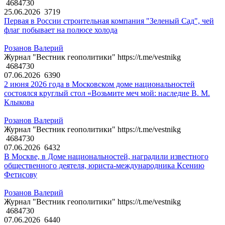
4684730
25.06.2026
3719
Первая в России строительная компания "Зеленый Сад", чей
флаг побывает на полюсе холода
Розанов Валерий
Журнал "Вестник геополитики" https://t.me/vestnikg
4684730
07.06.2026
6390
2 июня 2026 года в Московском доме национальностей
состоялся круглый стол «Возьмите меч мой: наследие В. М.
Клыкова
Розанов Валерий
Журнал "Вестник геополитики" https://t.me/vestnikg
4684730
07.06.2026
6432
В Москве, в Доме национальностей, наградили известного
общественного деятеля, юриста-международника Ксению
Фетисову
Розанов Валерий
Журнал "Вестник геополитики" https://t.me/vestnikg
4684730
07.06.2026
6440