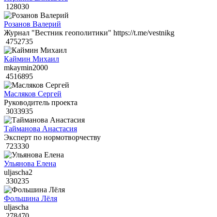
128030
Розанов Валерий
Журнал "Вестник геополитики" https://t.me/vestnikg
4752735
Каймин Михаил
mkaymin2000
4516895
Масляков Сергей
Руководитель проекта
3033935
Тайманова Анастасия
Эксперт по нормотворчеству
723330
Ульянова Елена
uljascha2
330235
Фольшина Лёля
uljascha
278470