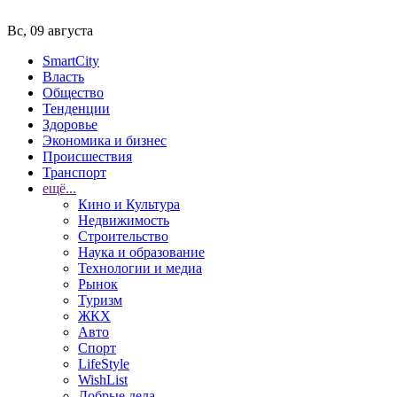
Вс, 09 августа
SmartCity
Власть
Общество
Тенденции
Здоровье
Экономика и бизнес
Происшествия
Транспорт
ещё...
Кино и Культура
Недвижимость
Строительство
Наука и образование
Технологии и медиа
Рынок
Туризм
ЖКХ
Авто
Спорт
LifeStyle
WishList
Добрые дела