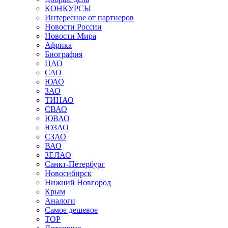
КОНКУРСЫ
Интересное от партнеров
Новости России
Новости Мира
Африка
Биография
ЦАО
САО
ЮАО
ЗАО
ТИНАО
СВАО
ЮВАО
ЮЗАО
СЗАО
ВАО
ЗЕЛАО
Санкт-Петербург
Новосибирск
Нижний Новгород
Крым
Аналоги
Самое дешевое
TOP