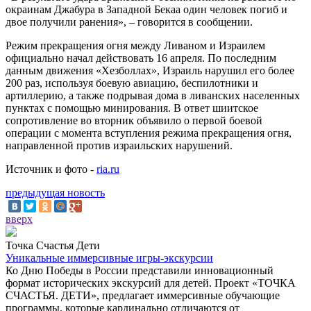
окраинам Джабура в Западной Бекаа один человек погиб и
двое получили ранения», – говорится в сообщении.
Режим прекращения огня между Ливаном и Израилем
официально начал действовать 16 апреля. По последним
данным движения «Хезболлах», Израиль нарушил его более
200 раз, используя боевую авиацию, беспилотники и
артиллерию, а также подрывая дома в ливанских населенных
пунктах с помощью минирования. В ответ шиитское
сопротивление во вторник объявило о первой боевой
операции с момента вступления режима прекращения огня,
направленной против израильских нарушений.
Источник и фото -
ria.ru
предыдущая новость
вверх
Точка Счастья Дети
Уникальные иммерсивные игры-экскурсии
Ко Дню Победы в России представили инновационный
формат исторических экскурсий для детей. Проект «ТОЧКА
СЧАСТЬЯ. ДЕТИ», предлагает иммерсивные обучающие
программы, которые кардинально отличаются от