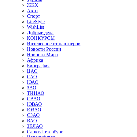
ЖКХ
Авто
Спорт
LifeStyle
WishList
Добрые дела
КОНКУРСЫ
Интересное от партнеров
Новости России
Новости Мира
Африка
Биография
ЦАО
САО
ЮАО
ЗАО
ТИНАО
СВАО
ЮВАО
ЮЗАО
СЗАО
ВАО
ЗЕЛАО
Санкт-Петербург