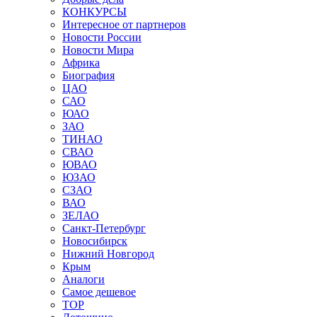
КОНКУРСЫ
Интересное от партнеров
Новости России
Новости Мира
Африка
Биография
ЦАО
САО
ЮАО
ЗАО
ТИНАО
СВАО
ЮВАО
ЮЗАО
СЗАО
ВАО
ЗЕЛАО
Санкт-Петербург
Новосибирск
Нижний Новгород
Крым
Аналоги
Самое дешевое
TOP