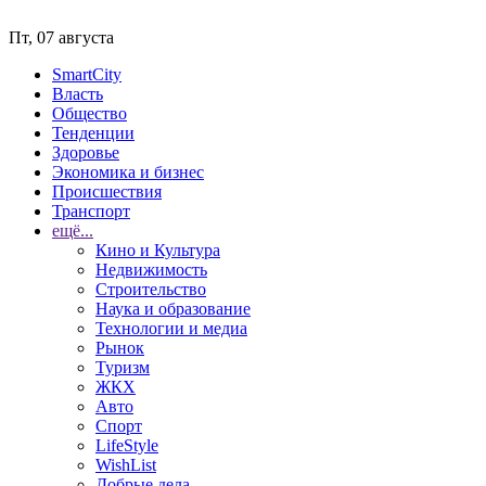
Пт, 07 августа
SmartCity
Власть
Общество
Тенденции
Здоровье
Экономика и бизнес
Происшествия
Транспорт
ещё...
Кино и Культура
Недвижимость
Строительство
Наука и образование
Технологии и медиа
Рынок
Туризм
ЖКХ
Авто
Спорт
LifeStyle
WishList
Добрые дела