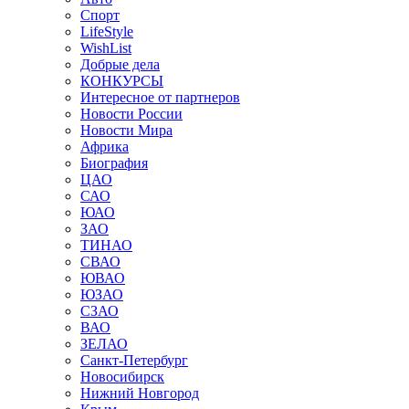
Спорт
LifeStyle
WishList
Добрые дела
КОНКУРСЫ
Интересное от партнеров
Новости России
Новости Мира
Африка
Биография
ЦАО
САО
ЮАО
ЗАО
ТИНАО
СВАО
ЮВАО
ЮЗАО
СЗАО
ВАО
ЗЕЛАО
Санкт-Петербург
Новосибирск
Нижний Новгород