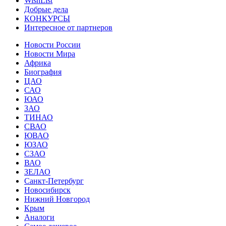
WishList
Добрые дела
КОНКУРСЫ
Интересное от партнеров
Новости России
Новости Мира
Африка
Биография
ЦАО
САО
ЮАО
ЗАО
ТИНАО
СВАО
ЮВАО
ЮЗАО
СЗАО
ВАО
ЗЕЛАО
Санкт-Петербург
Новосибирск
Нижний Новгород
Крым
Аналоги