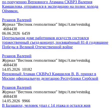
по поручению Верховного Атамана СКВРЗ Валерия
Камшилова, отправился в экспедицию на полюс холода
Оймякон.
Розанов Валерий
Журнал "Вестник геополитики" https://t.me/vestnikg
4684438
06.06.2026
6459
Центральном доме работников искусств состоялся
торжественный съезд-концерт, посвящённый 81-й годовщине
Победы в Великой Отечественной войне
Розанов Валерий
Журнал "Вестник геополитики" https://t.me/vestnikg
4684438
14.05.2026
10182
Верховный Атаман СКВРиЗ Камшилов В. В. принял в
Москве официальную делегацию Республики Сербской
Розанов Валерий
Журнал "Вестник геополитики" https://t.me/vestnikg
4684438
14.05.2026
9966
В Балашихе, человек упал с 14 этажа и остался жив