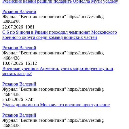
Рязанские казаки решили подарить Орнелла Мути усадьбу
Розанов Валерий
Журнал "Вестник геополитики" https://t.me/vestnikg
4684438
22.07.2026
1981
С 6 по 9 июля в Рязани проходил чемпионат Московского
военного округа среди команд воинских частей
Розанов Валерий
Журнал "Вестник геополитики" https://t.me/vestnikg
4684438
10.07.2026
16112
Военные учения в Армении: учить миротворчеству или
менять лагерь?
Розанов Валерий
Журнал "Вестник геополитики" https://t.me/vestnikg
4684438
25.06.2026
3745
Удары дронами по Москве- это военное преступление
Розанов Валерий
Журнал "Вестник геополитики" https://t.me/vestnikg
4684438