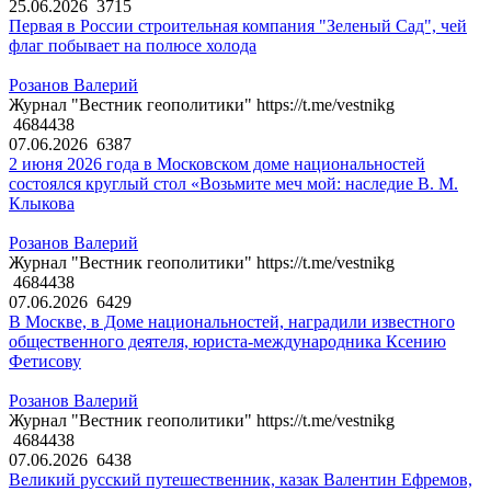
25.06.2026
3715
Первая в России строительная компания "Зеленый Сад", чей
флаг побывает на полюсе холода
Розанов Валерий
Журнал "Вестник геополитики" https://t.me/vestnikg
4684438
07.06.2026
6387
2 июня 2026 года в Московском доме национальностей
состоялся круглый стол «Возьмите меч мой: наследие В. М.
Клыкова
Розанов Валерий
Журнал "Вестник геополитики" https://t.me/vestnikg
4684438
07.06.2026
6429
В Москве, в Доме национальностей, наградили известного
общественного деятеля, юриста-международника Ксению
Фетисову
Розанов Валерий
Журнал "Вестник геополитики" https://t.me/vestnikg
4684438
07.06.2026
6438
Великий русский путешественник, казак Валентин Ефремов,