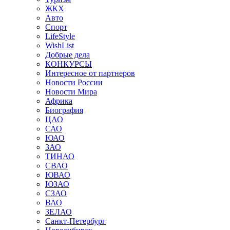
ЖКХ
Авто
Спорт
LifeStyle
WishList
Добрые дела
КОНКУРСЫ
Интересное от партнеров
Новости России
Новости Мира
Африка
Биография
ЦАО
САО
ЮАО
ЗАО
ТИНАО
СВАО
ЮВАО
ЮЗАО
СЗАО
ВАО
ЗЕЛАО
Санкт-Петербург