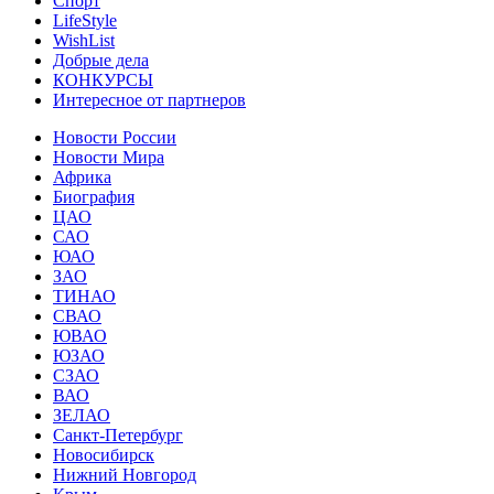
Спорт
LifeStyle
WishList
Добрые дела
КОНКУРСЫ
Интересное от партнеров
Новости России
Новости Мира
Африка
Биография
ЦАО
САО
ЮАО
ЗАО
ТИНАО
СВАО
ЮВАО
ЮЗАО
СЗАО
ВАО
ЗЕЛАО
Санкт-Петербург
Новосибирск
Нижний Новгород