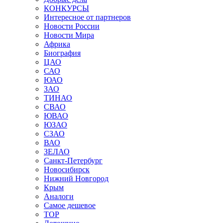
КОНКУРСЫ
Интересное от партнеров
Новости России
Новости Мира
Африка
Биография
ЦАО
САО
ЮАО
ЗАО
ТИНАО
СВАО
ЮВАО
ЮЗАО
СЗАО
ВАО
ЗЕЛАО
Санкт-Петербург
Новосибирск
Нижний Новгород
Крым
Аналоги
Самое дешевое
TOP