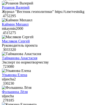
Розанов Валерий
Журнал "Вестник геополитики" https://t.me/vestnikg
4752295
Каймин Михаил
mkaymin2000
4515275
Масляков Сергей
Руководитель проекта
3033320
Тайманова Анастасия
Эксперт по нормотворчеству
723080
Ульянова Елена
uljascha2
330230
Фольшина Лёля
uljascha
278185