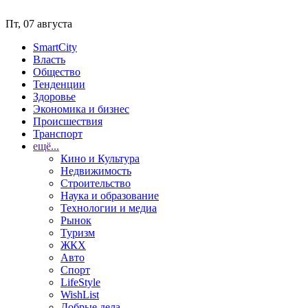
Пт, 07 августа
SmartCity
Власть
Общество
Тенденции
Здоровье
Экономика и бизнес
Происшествия
Транспорт
ещё...
Кино и Культура
Недвижимость
Строительство
Наука и образование
Технологии и медиа
Рынок
Туризм
ЖКХ
Авто
Спорт
LifeStyle
WishList
Добрые дела