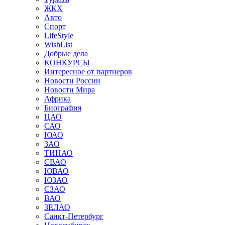
ЖКХ
Авто
Спорт
LifeStyle
WishList
Добрые дела
КОНКУРСЫ
Интересное от партнеров
Новости России
Новости Мира
Африка
Биография
ЦАО
САО
ЮАО
ЗАО
ТИНАО
СВАО
ЮВАО
ЮЗАО
СЗАО
ВАО
ЗЕЛАО
Санкт-Петербург