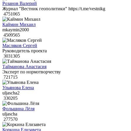
Розанов Валерий
Журнал "Вестник геополитики" https://t.me/vestnikg
4751065
Каймин Михаил
mkaymin2000
4509565
Масляков Сергей
Руководитель проекта
3031305
Тайманова Анастасия
Эксперт по нормотворчеству
721715
Ульянова Елена
uljascha2
330205
Фольшина Лёля
uljascha
277570
Коркина Елизавета