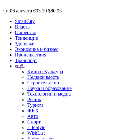
Чт, 06 августа
€93.19
$80.93
SmartCity
Власть
Общество
Тенденции
Здоровье
Экономика и бизнес
Происшествия
Транспорт
ещё...
Кино и Культура
Недвижимость
Строительство
Наука и образование
Технологии и медиа
Рынок
Туризм
ЖКХ
Авто
Спорт
LifeStyle
WishList
Добрые дела