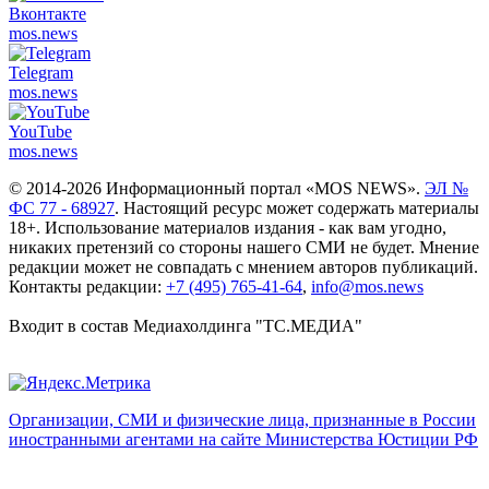
Вконтакте
mos.
news
Telegram
mos.
news
YouTube
mos.
news
© 2014-2026 Информационный портал «MOS NEWS».
ЭЛ №
ФС 77 - 68927
. Настоящий ресурс может содержать материалы
18+. Использование материалов издания - как вам угодно,
никаких претензий со стороны нашего СМИ не будет. Мнение
редакции может не совпадать с мнением авторов публикаций.
Контакты редакции:
+7 (495) 765-41-64
,
info@mos.news
Входит в состав Медиахолдинга "ТС.МЕДИА"
Организации, СМИ и физические лица, признанные в России
иностранными агентами на сайте Министерства Юстиции РФ