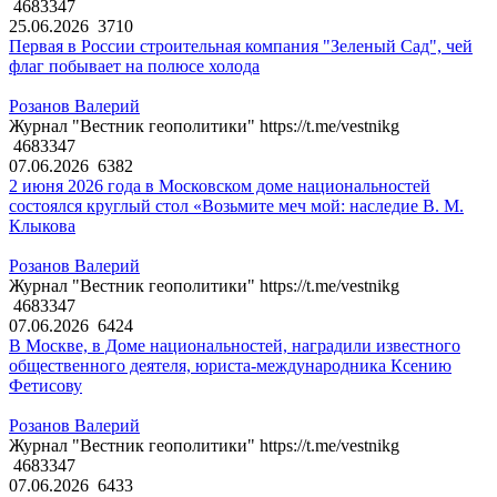
4683347
25.06.2026
3710
Первая в России строительная компания "Зеленый Сад", чей
флаг побывает на полюсе холода
Розанов Валерий
Журнал "Вестник геополитики" https://t.me/vestnikg
4683347
07.06.2026
6382
2 июня 2026 года в Московском доме национальностей
состоялся круглый стол «Возьмите меч мой: наследие В. М.
Клыкова
Розанов Валерий
Журнал "Вестник геополитики" https://t.me/vestnikg
4683347
07.06.2026
6424
В Москве, в Доме национальностей, наградили известного
общественного деятеля, юриста-международника Ксению
Фетисову
Розанов Валерий
Журнал "Вестник геополитики" https://t.me/vestnikg
4683347
07.06.2026
6433