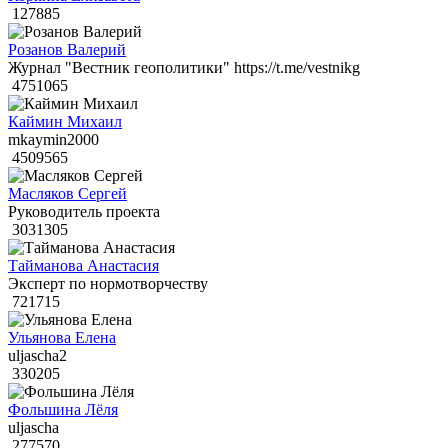
127885
Розанов Валерий
Журнал "Вестник геополитики" https://t.me/vestnikg
4751065
Каймин Михаил
mkaymin2000
4509565
Масляков Сергей
Руководитель проекта
3031305
Тайманова Анастасия
Эксперт по нормотворчеству
721715
Ульянова Елена
uljascha2
330205
Фольшина Лёля
uljascha
277570