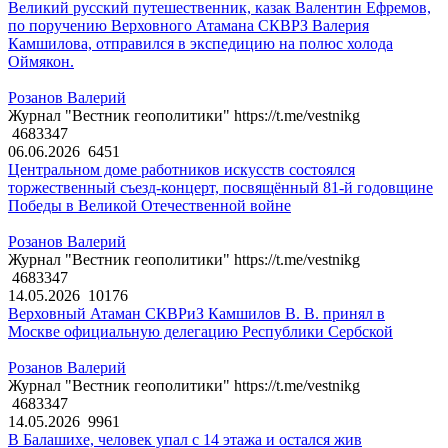
Великий русский путешественник, казак Валентин Ефремов,
по поручению Верховного Атамана СКВРЗ Валерия
Камшилова, отправился в экспедицию на полюс холода
Оймякон.
Розанов Валерий
Журнал "Вестник геополитики" https://t.me/vestnikg
4683347
06.06.2026
6451
Центральном доме работников искусств состоялся
торжественный съезд-концерт, посвящённый 81-й годовщине
Победы в Великой Отечественной войне
Розанов Валерий
Журнал "Вестник геополитики" https://t.me/vestnikg
4683347
14.05.2026
10176
Верховный Атаман СКВРиЗ Камшилов В. В. принял в
Москве официальную делегацию Республики Сербской
Розанов Валерий
Журнал "Вестник геополитики" https://t.me/vestnikg
4683347
14.05.2026
9961
В Балашихе, человек упал с 14 этажа и остался жив