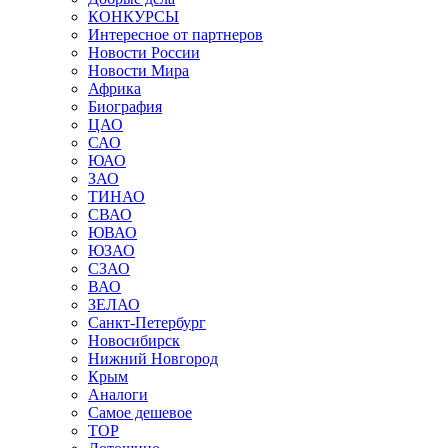
КОНКУРСЫ
Интересное от партнеров
Новости России
Новости Мира
Африка
Биография
ЦАО
САО
ЮАО
ЗАО
ТИНАО
СВАО
ЮВАО
ЮЗАО
СЗАО
ВАО
ЗЕЛАО
Санкт-Петербург
Новосибирск
Нижний Новгород
Крым
Аналоги
Самое дешевое
TOP