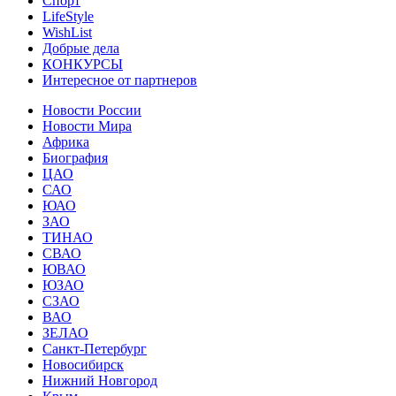
Спорт
LifeStyle
WishList
Добрые дела
КОНКУРСЫ
Интересное от партнеров
Новости России
Новости Мира
Африка
Биография
ЦАО
САО
ЮАО
ЗАО
ТИНАО
СВАО
ЮВАО
ЮЗАО
СЗАО
ВАО
ЗЕЛАО
Санкт-Петербург
Новосибирск
Нижний Новгород