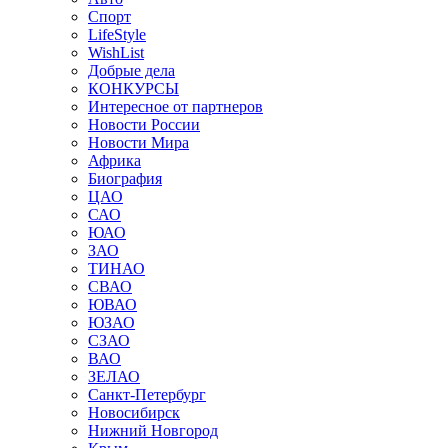
Спорт
LifeStyle
WishList
Добрые дела
КОНКУРСЫ
Интересное от партнеров
Новости России
Новости Мира
Африка
Биография
ЦАО
САО
ЮАО
ЗАО
ТИНАО
СВАО
ЮВАО
ЮЗАО
СЗАО
ВАО
ЗЕЛАО
Санкт-Петербург
Новосибирск
Нижний Новгород