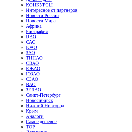
КОНКУРСЫ
Интересное от партнеров
Новости России
Новости Мира
Африка
Биография
ЦАО
САО
ЮАО
ЗАО
ТИНАО
СВАО
ЮВАО
ЮЗАО
СЗАО
ВАО
ЗЕЛАО
Санкт-Петербург
Новосибирск
Нижний Новгород
Крым
Аналоги
Самое дешевое
TOP