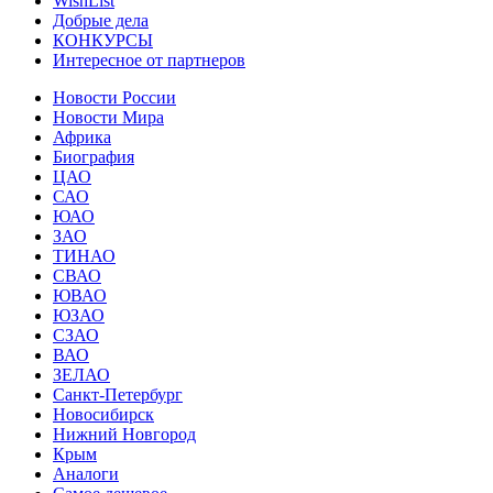
WishList
Добрые дела
КОНКУРСЫ
Интересное от партнеров
Новости России
Новости Мира
Африка
Биография
ЦАО
САО
ЮАО
ЗАО
ТИНАО
СВАО
ЮВАО
ЮЗАО
СЗАО
ВАО
ЗЕЛАО
Санкт-Петербург
Новосибирск
Нижний Новгород
Крым
Аналоги