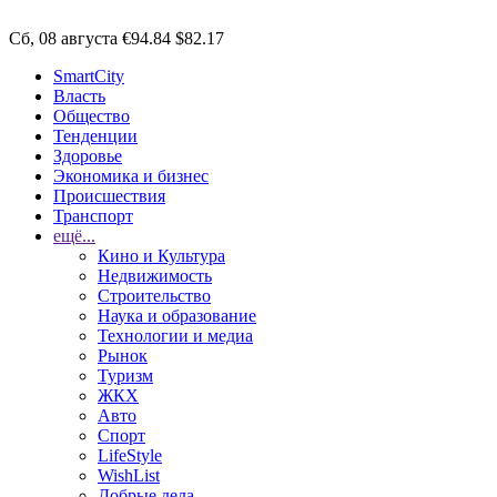
Сб, 08 августа
€94.84
$82.17
SmartCity
Власть
Общество
Тенденции
Здоровье
Экономика и бизнес
Происшествия
Транспорт
ещё...
Кино и Культура
Недвижимость
Строительство
Наука и образование
Технологии и медиа
Рынок
Туризм
ЖКХ
Авто
Спорт
LifeStyle
WishList
Добрые дела