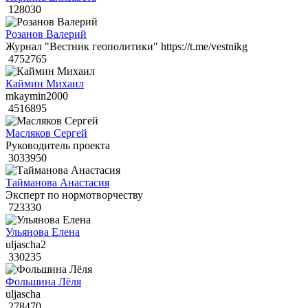
128030
Розанов Валерий
Журнал "Вестник геополитики" https://t.me/vestnikg
4752765
Каймин Михаил
mkaymin2000
4516895
Масляков Сергей
Руководитель проекта
3033950
Тайманова Анастасия
Эксперт по нормотворчеству
723330
Ульянова Елена
uljascha2
330235
Фольшина Лёля
uljascha
278470