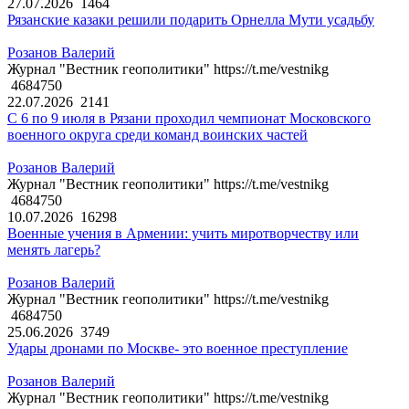
27.07.2026
1464
Рязанские казаки решили подарить Орнелла Мути усадьбу
Розанов Валерий
Журнал "Вестник геополитики" https://t.me/vestnikg
4684750
22.07.2026
2141
С 6 по 9 июля в Рязани проходил чемпионат Московского
военного округа среди команд воинских частей
Розанов Валерий
Журнал "Вестник геополитики" https://t.me/vestnikg
4684750
10.07.2026
16298
Военные учения в Армении: учить миротворчеству или
менять лагерь?
Розанов Валерий
Журнал "Вестник геополитики" https://t.me/vestnikg
4684750
25.06.2026
3749
Удары дронами по Москве- это военное преступление
Розанов Валерий
Журнал "Вестник геополитики" https://t.me/vestnikg