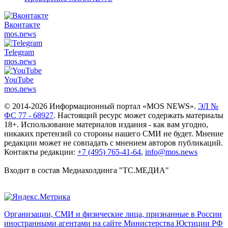
Вконтакте
mos.
news
Telegram
mos.
news
YouTube
mos.
news
© 2014-2026 Информационный портал «MOS NEWS».
ЭЛ №
ФС 77 - 68927
. Настоящий ресурс может содержать материалы
18+. Использование материалов издания - как вам угодно,
никаких претензий со стороны нашего СМИ не будет. Мнение
редакции может не совпадать с мнением авторов публикаций.
Контакты редакции:
+7 (495) 765-41-64
,
info@mos.news
Входит в состав Медиахолдинга "ТС.МЕДИА"
Организации, СМИ и физические лица, признанные в России
иностранными агентами на сайте Министерства Юстиции РФ