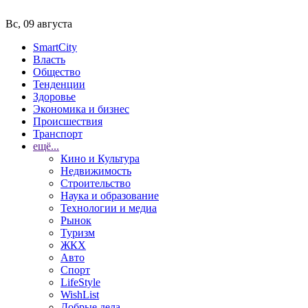
Вс, 09 августа
SmartCity
Власть
Общество
Тенденции
Здоровье
Экономика и бизнес
Происшествия
Транспорт
ещё...
Кино и Культура
Недвижимость
Строительство
Наука и образование
Технологии и медиа
Рынок
Туризм
ЖКХ
Авто
Спорт
LifeStyle
WishList
Добрые дела