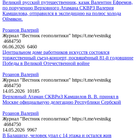
Великий русский путешественник, казак Валентин Ефремов,
по поручению Верховного Атамана СКВРЗ Валерия
Камшилова, отправился в экспедицию на полюс холода
Оймякон.
Розанов Валерий
Журнал "Вестник геополитики" https://t.me/vestnikg
4684750
06.06.2026
6460
Центральном доме работников искусств состоялся
торжественный съезд-концерт, посвящённый 81-й годовщине
Победы в Великой Отечественной войне
Розанов Валерий
Журнал "Вестник геополитики" https://t.me/vestnikg
4684750
14.05.2026
10185
Верховный Атаман СКВРиЗ Камшилов В. В. принял в
Москве официальную делегацию Республики Сербской
Розанов Валерий
Журнал "Вестник геополитики" https://t.me/vestnikg
4684750
14.05.2026
9967
В Балашихе, человек упал с 14 этажа и остался жив