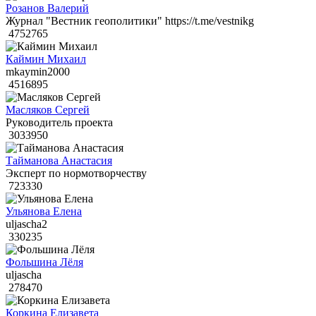
Розанов Валерий
Журнал "Вестник геополитики" https://t.me/vestnikg
4752765
Каймин Михаил
mkaymin2000
4516895
Масляков Сергей
Руководитель проекта
3033950
Тайманова Анастасия
Эксперт по нормотворчеству
723330
Ульянова Елена
uljascha2
330235
Фольшина Лёля
uljascha
278470
Коркина Елизавета