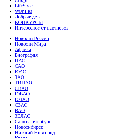
Спорт
LifeStyle
WishList
Добрые дела
КОНКУРСЫ
Интересное от партнеров
Новости России
Новости Мира
Африка
Биография
ЦАО
САО
ЮАО
ЗАО
ТИНАО
СВАО
ЮВАО
ЮЗАО
СЗАО
ВАО
ЗЕЛАО
Санкт-Петербург
Новосибирск
Нижний Новгород