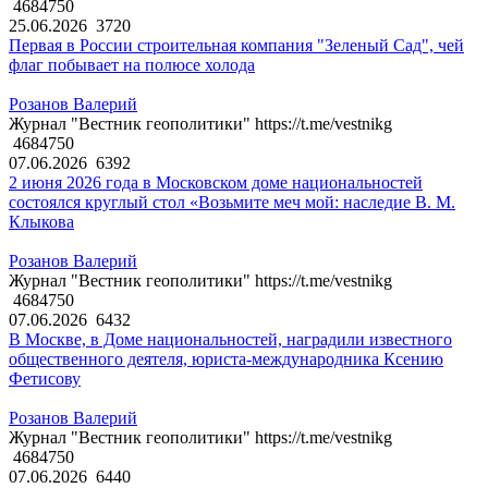
4684750
25.06.2026
3720
Первая в России строительная компания "Зеленый Сад", чей
флаг побывает на полюсе холода
Розанов Валерий
Журнал "Вестник геополитики" https://t.me/vestnikg
4684750
07.06.2026
6392
2 июня 2026 года в Московском доме национальностей
состоялся круглый стол «Возьмите меч мой: наследие В. М.
Клыкова
Розанов Валерий
Журнал "Вестник геополитики" https://t.me/vestnikg
4684750
07.06.2026
6432
В Москве, в Доме национальностей, наградили известного
общественного деятеля, юриста-международника Ксению
Фетисову
Розанов Валерий
Журнал "Вестник геополитики" https://t.me/vestnikg
4684750
07.06.2026
6440