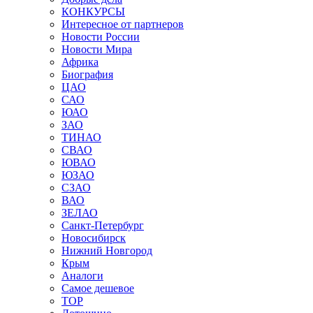
КОНКУРСЫ
Интересное от партнеров
Новости России
Новости Мира
Африка
Биография
ЦАО
САО
ЮАО
ЗАО
ТИНАО
СВАО
ЮВАО
ЮЗАО
СЗАО
ВАО
ЗЕЛАО
Санкт-Петербург
Новосибирск
Нижний Новгород
Крым
Аналоги
Самое дешевое
TOP