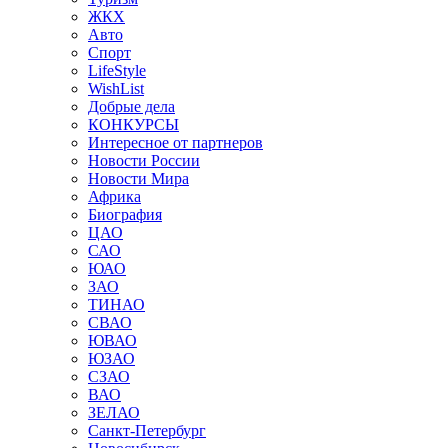
ЖКХ
Авто
Спорт
LifeStyle
WishList
Добрые дела
КОНКУРСЫ
Интересное от партнеров
Новости России
Новости Мира
Африка
Биография
ЦАО
САО
ЮАО
ЗАО
ТИНАО
СВАО
ЮВАО
ЮЗАО
СЗАО
ВАО
ЗЕЛАО
Санкт-Петербург