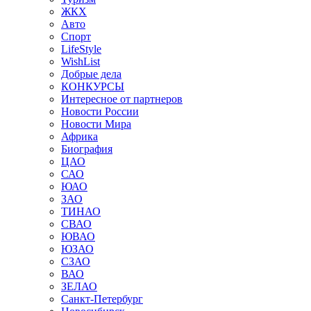
ЖКХ
Авто
Спорт
LifeStyle
WishList
Добрые дела
КОНКУРСЫ
Интересное от партнеров
Новости России
Новости Мира
Африка
Биография
ЦАО
САО
ЮАО
ЗАО
ТИНАО
СВАО
ЮВАО
ЮЗАО
СЗАО
ВАО
ЗЕЛАО
Санкт-Петербург