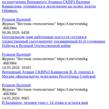
по поручению Верховного Атамана СКВРЗ Валерия
Камшилова, отправился в экспедицию на полюс холода
Оймякон.
Розанов Валерий
Журнал "Вестник геополитики" https://t.me/vestnikg
4683984
06.06.2026
6458
Центральном доме работников искусств состоялся
торжественный съезд-концерт, посвящённый 81-й годовщине
Победы в Великой Отечественной войне
Розанов Валерий
Журнал "Вестник геополитики" https://t.me/vestnikg
4683984
14.05.2026
10181
Верховный Атаман СКВРиЗ Камшилов В. В. принял в
Москве официальную делегацию Республики Сербской
Розанов Валерий
Журнал "Вестник геополитики" https://t.me/vestnikg
4683984
14.05.2026
9965
В Балашихе, человек упал с 14 этажа и остался жив