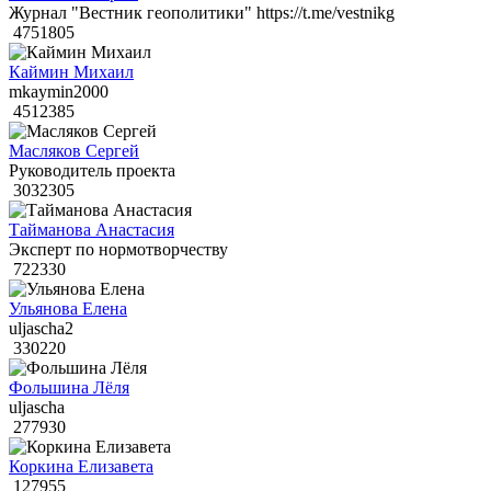
Журнал "Вестник геополитики" https://t.me/vestnikg
4751805
Каймин Михаил
mkaymin2000
4512385
Масляков Сергей
Руководитель проекта
3032305
Тайманова Анастасия
Эксперт по нормотворчеству
722330
Ульянова Елена
uljascha2
330220
Фольшина Лёля
uljascha
277930
Коркина Елизавета
127955