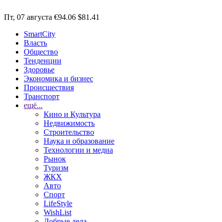
Пт, 07 августа
€94.06
$81.41
SmartCity
Власть
Общество
Тенденции
Здоровье
Экономика и бизнес
Происшествия
Транспорт
ещё...
Кино и Культура
Недвижимость
Строительство
Наука и образование
Технологии и медиа
Рынок
Туризм
ЖКХ
Авто
Спорт
LifeStyle
WishList
Добрые дела