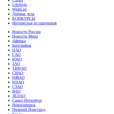
Спорт
LifeStyle
WishList
Добрые дела
КОНКУРСЫ
Интересное от партнеров
Новости России
Новости Мира
Африка
Биография
ЦАО
САО
ЮАО
ЗАО
ТИНАО
СВАО
ЮВАО
ЮЗАО
СЗАО
ВАО
ЗЕЛАО
Санкт-Петербург
Новосибирск
Нижний Новгород