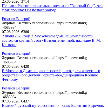
25.06.2026
3714
Первая в России строительная компания "Зеленый Сад", чей
флаг побывает на полюсе холода
Розанов Валерий
Журнал "Вестник геополитики" https://t.me/vestnikg
4683984
07.06.2026
6386
2 июня 2026 года в Московском доме национальностей
состоялся круглый стол «Возьмите меч мой: наследие В. М.
Клыкова
Розанов Валерий
Журнал "Вестник геополитики" https://t.me/vestnikg
4683984
07.06.2026
6428
В Москве, в Доме национальностей, наградили известного
общественного деятеля, юриста-международника Ксению
Фетисову
Розанов Валерий
Журнал "Вестник геополитики" https://t.me/vestnikg
4683984
07.06.2026
6437
Великий русский путешественник, казак Валентин Ефремов,