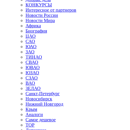
КОНКУРСЫ
Интересное от партнеров
Новости России
Новости Мира
Африка
Биография
ЦАО
САО
ЮАО
ЗАО
ТИНАО
СВАО
ЮВАО
ЮЗАО
СЗАО
ВАО
ЗЕЛАО
Санкт-Петербург
Новосибирск
Нижний Новгород
Крым
Аналоги
Самое дешевое
TOP