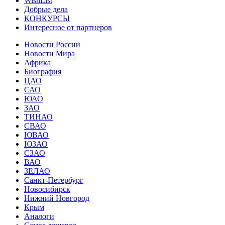
WishList
Добрые дела
КОНКУРСЫ
Интересное от партнеров
Новости России
Новости Мира
Африка
Биография
ЦАО
САО
ЮАО
ЗАО
ТИНАО
СВАО
ЮВАО
ЮЗАО
СЗАО
ВАО
ЗЕЛАО
Санкт-Петербург
Новосибирск
Нижний Новгород
Крым
Аналоги