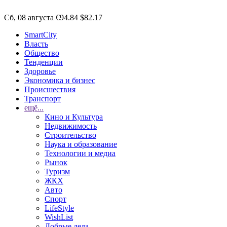
Сб, 08 августа
€94.84
$82.17
SmartCity
Власть
Общество
Тенденции
Здоровье
Экономика и бизнес
Происшествия
Транспорт
ещё...
Кино и Культура
Недвижимость
Строительство
Наука и образование
Технологии и медиа
Рынок
Туризм
ЖКХ
Авто
Спорт
LifeStyle
WishList
Добрые дела