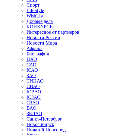
Спорт
LifeStyle
WishList
Добрые дела
КОНКУРСЫ
Интересное от партнеров
Новости России
Новости Мира
Африка
Биография
ЦАО
САО
ЮАО
ЗАО
ТИНАО
СВАО
ЮВАО
ЮЗАО
СЗАО
ВАО
ЗЕЛАО
Санкт-Петербург
Новосибирск
Нижний Новгород