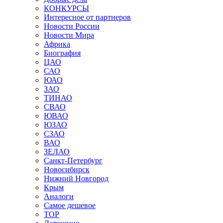
КОНКУРСЫ
Интересное от партнеров
Новости России
Новости Мира
Африка
Биография
ЦАО
САО
ЮАО
ЗАО
ТИНАО
СВАО
ЮВАО
ЮЗАО
СЗАО
ВАО
ЗЕЛАО
Санкт-Петербург
Новосибирск
Нижний Новгород
Крым
Аналоги
Самое дешевое
TOP